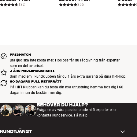
132
355
PRISMATCH
Bra ljud ska inte kosta mer. Hos oss får du rådgivning från experter
som en del av priset.
3 ÅRS MEDLEMSGARANTI
Som medlem i kundklubben får du 1 års extra garanti på dina hi-fi-köp.
60 DAGARS FULL RETURRÄTT
På HiFi Klubben kan du testa din nya utrustning hemma hos dig i 60
dagar innan du bestämmer dig.
BEHÖVER DU HJÄLP?
Fråga en av våra passionerade hi-fi-experter eller
kontakta kundservice.
Få hjälp
KUNDTJÄNST