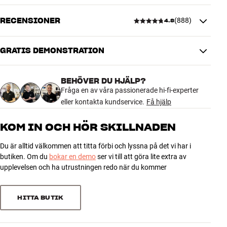
monteras på väggen via ett integrerat väggfäste. Centerhögtalaren
RECENSIONER
OBERON VOKAL säkerställer en tydlig återgivning av filmdialog och
(
888
)
4.8
effekter, och den går lätt in i en vanlig hifi-möbel.
GRATIS DEMONSTRATION
SUB C-8 D är en kompakt och prisvänlig subbas på 8 tum som fyller
4.8
vardagsrummet med djup och dynamisk bas utan att du behöver
fylla det med stora högtalare. Med den till hands har ditt OBERON-
BEHÖVER DU HJÄLP?
system kraft nog för det mesta, oavsett om det handlar om musik
888 recensioner
Fråga en av våra passionerade hi-fi-experter
eller filmljud.
eller kontakta kundservice.
Få hjälp
DALI OBERON 5.1-system finns i svart ask, valnöt eller vitt (SUB C-8
5
729
KOM IN OCH HÖR SKILLNADEN
D endast svart eller vitt).
4
137
Du är alltid välkommen att titta förbi och lyssna på det vi har i
3
18
butiken. Om du
bokar en demo
ser vi till att göra lite extra av
2
2
upplevelsen och ha utrustningen redo när du kommer
1
2
HITTA BUTIK
Sortera efter