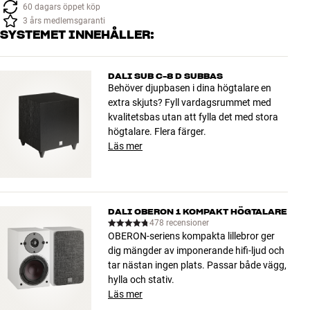
60 dagars öppet köp
3 års medlemsgaranti
SYSTEMET INNEHÅLLER:
DALI SUB C-8 D SUBBAS
Behöver djupbasen i dina högtalare en
extra skjuts? Fyll vardagsrummet med
kvalitetsbas utan att fylla det med stora
högtalare. Flera färger.
Läs mer
DALI OBERON 1 KOMPAKT HÖGTALARE
478 recensioner
OBERON-seriens kompakta lillebror ger
dig mängder av imponerande hifi-ljud och
tar nästan ingen plats. Passar både vägg,
hylla och stativ.
Läs mer