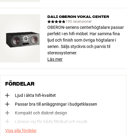
DALI OBERON VOKAL CENTER
195 recensioner
OBERON-seriens centerhögtalare passar
perfekt i en hifi-möbel. Har samma fina
ljud och finish som övriga högtalare i
serien. Säljs styckvis och parvis til
stereosystemer.
Läs mer
FÖRDELAR
Ljud i äkta hifi-kvalitet
Passar bra till anläggningar i budgetklassen
Kompakt och diskret design
Lämpar sig för både filmljud och musik
Visa alla fördelar