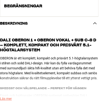
BEGRÄNSNINGAR
BESKRIVNING
DALI OBERON 1 + OBERON VOKAL + SUB C-8 D
– KOMPLETT, KOMPAKT OCH PRISVÄRT 5.1-
HÖGTALARSYSTEM
OBERON är ett komplett, kompakt och prisvärt 5.1-högtalarsystem
i stilren och solid DALI-design. Här kan du fylla vardagsrummet
med surroundljud i äkta hifi-kvalitet utan att behöva fylla det med
stora högtalare. Med kvalitetselement, kompakt subbas och seriös
konstruktion säkrar du rätt filmupplevelse till ett ytterst vettigt pris.
SMIDIGT OCH VÄLSPELANDE – PERFEKT FÖR VÄGGEN
Front- och bakkanaler i OBERON-systemet ombesörjer DALI
Läs mer
OBERON 1, en välspelande och väldigt kompakt kvalitetshögtalare
som klarar både musik och filmljud galant och som enkelt kan