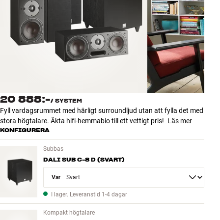
Tillbehör
INSPIRATION
MÄRKEN
NYHETER
20 888:-
/
SYSTEM
ERBJUDANDEN
Fyll vardagsrummet med härligt surroundljud utan att fylla det med
stora högtalare. Äkta hifi-hemmabio till ett vettigt pris!
Läs mer
KONFIGURERA
Hitta Butik
Kundtjänst
Subbas
Logga in
DALI SUB C-8 D (SVART)
Kundtjänst
Bygg med ljud
Variant
Företag
I lager. Leveranstid 1-4 dagar
Kompakt högtalare