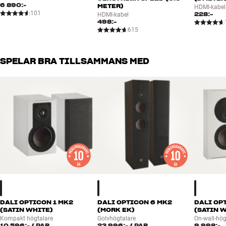
6 890:-
METER)
HDMI-kabel
101
228:-
HDMI-kabel
498:-
615
SPELAR BRA TILLSAMMANS MED
DALI OPTICON 1 MK2
DALI OPTICON 6 MK2
DALI OP
(SATIN WHITE)
(MORK EK)
(SATIN 
Kompakt högtalare
Golvhögtalare
On-wall-hög
10 596:-
/ PAR
23 996:-
/ PAR
9 998:-