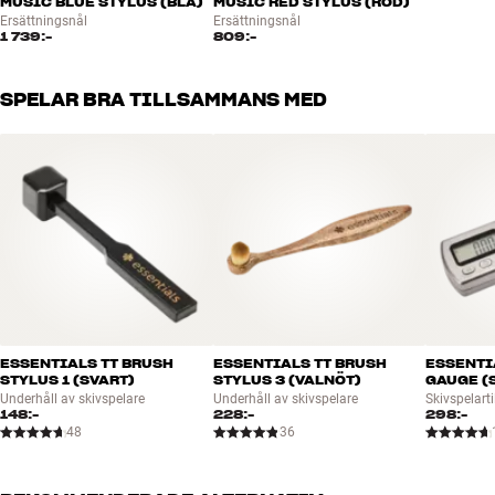
MUSIC BLUE STYLUS (BLÅ)
MUSIC RED STYLUS (RÖD)
Ersättningsnål
Ersättningsnål
1 739:-
809:-
SPELAR BRA TILLSAMMANS MED
ESSENTIALS TT BRUSH
ESSENTIALS TT BRUSH
ESSENTI
STYLUS 1 (SVART)
STYLUS 3 (VALNÖT)
GAUGE (
Underhåll av skivspelare
Underhåll av skivspelare
Skivspelarti
148:-
228:-
298:-
48
36