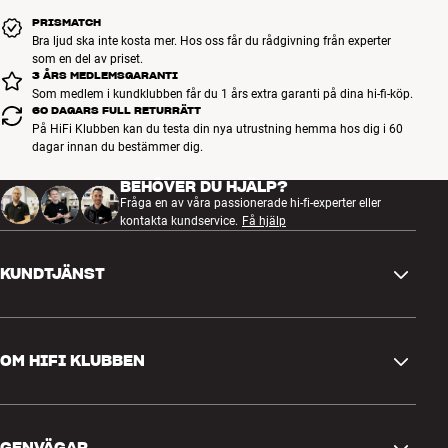
PRISMATCH
Bra ljud ska inte kosta mer. Hos oss får du rådgivning från experter
som en del av priset.
3 ÅRS MEDLEMSGARANTI
Som medlem i kundklubben får du 1 års extra garanti på dina hi-fi-köp.
60 DAGARS FULL RETURRÄTT
På HiFi Klubben kan du testa din nya utrustning hemma hos dig i 60
dagar innan du bestämmer dig.
BEHÖVER DU HJÄLP?
Fråga en av våra passionerade hi-fi-experter eller
kontakta kundservice.
Få hjälp
KUNDTJÄNST
Kontakta oss
OM HIFI KLUBBEN
Frågor och svar
Retur och reklamation
Hitta butik
Ångra beställning
GENVÄGAR