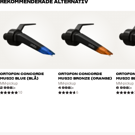
REKOMMENDERADE ALTERNATIV
ORTOFON CONCORDE
ORTOFON CONCORDE
ORTOFO
MUSIC BLUE (BLÅ)
MUSIC BRONZE (ORANGE)
MUSIC B
MM-pickup
MM-pickup
MM-pickup
2 998:-
4 998:-
6 998:-
10
6