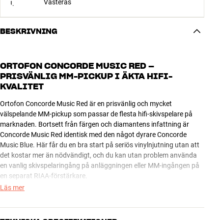
Västerås
BESKRIVNING
ORTOFON CONCORDE MUSIC RED –
PRISVÄNLIG MM-PICKUP I ÄKTA HIFI-
KVALITET
Ortofon Concorde Music Red är en prisvänlig och mycket
välspelande MM-pickup som passar de flesta hifi-skivspelare på
marknaden. Bortsett från färgen och diamantens infattning är
Concorde Music Red identisk med den något dyrare Concorde
Music Blue. Här får du en bra start på seriös vinylnjutning utan att
det kostar mer än nödvändigt, och du kan utan problem använda
en vanlig skivspelaringång på anläggningen eller MM-ingången på
en separat RIAA-förstärkare.
Läs mer
Concorde Music Red kan användas på de flesta
kvalitetsskivspelare, och som på de andra modellerna i Concorde
Music-serien är pickup-huset på Concorde Music Red en integrerad