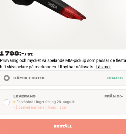
Tillbehör
INSPIRATION
MÄRKEN
NYHETER
1 798:-
/
ST.
Prisvänlig och mycket välspelande MM-pickup som passar de flesta
ERBJUDANDEN
hifi-skivspelare på marknaden. Utbytbar nålinsats.
Läs mer
HÄMTA I BUTIK
GRATIS
Hitta Butik
Kundtjänst
Logga in
LEVERANS
FRÅN 0:-
Kundtjänst
Förväntad i lager fredag 28. augusti.
Förväntad i lager fredag 28. augusti.
Bygg med ljud
Få besked när varan finns i lager
Företag
BESTÄLL