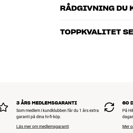
RÅDGIVNING DU K
Våra medarbetare är riktiga entusiaster 
musik och hemmabio. Berätta vad du drö
TOPPKVALITET S
just dig och din budget
Alla HiFi Klubbens produkter för musik
hålla i många år. Bra för både plånboke
BOKA EN EXPERT
3 ÅRS MEDLEMSGARANTI
60 
Som medlem i kundklubben får du 1 års extra
På Hi
garanti på dina hi-fi-köp.
dagar
Läs mer om medlemsgaranti
Mer o