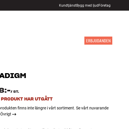
Kundtjänst
Bygg med ljud
Företag
HITTA BUTIK
LOGGA IN
KUNDVAGN
INSPIRATION
MÄRKEN
NYHETER
ERBJUDANDEN
ADIGM
8:-
/
ST.
 PRODUKT HAR UTGÅTT
rodukten finns inte längre i vårt sortiment. Se vårt nuvarande
 Övrigt