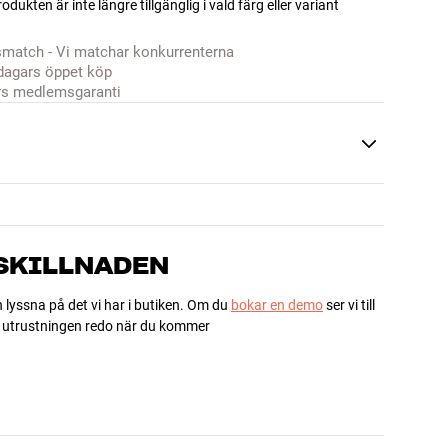
odukten är inte längre tillgänglig i vald färg eller variant
smatch - Vi matchar konkurrenterna
dagars öppet köp
rs medlemsgaranti
 SKILLNADEN
h lyssna på det vi har i butiken. Om du
bokar en demo
ser vi till
ha utrustningen redo när du kommer