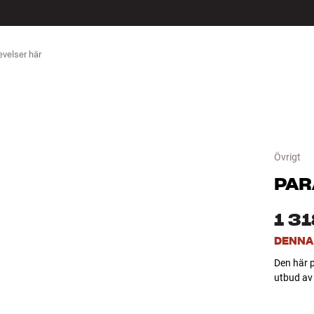
ÖR
Övrigt
PAR
1 31
DENNA
Den här p
utbud av