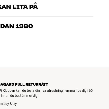
AN LITA PÅ
som kan produkterna och brinner för riktigt bra ljud – både till
mmer om, så hjälper vi dig att hitta den lösning som passar
EDAN 1980
, hemmabio och TV är noggrant utvalda och byggda för att
n och miljön.
DAGARS FULL RETURRÄTT
Fi Klubben kan du testa din nya utrustning hemma hos dig i 60
 innan du bestämmer dig.
m buy & try