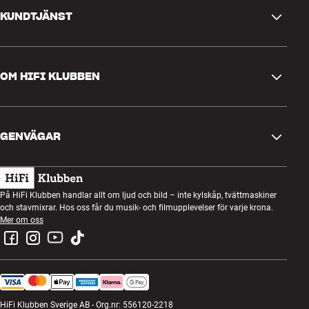
KUNDTJÄNST
Kontakta oss
OM HIFI KLUBBEN
Frågor och svar
Retur och reklamation
Hitta butik
Ångra beställning
GENVÄGAR
Om oss
Leverans
Kundklubb
Presentkort
Köpvillkor
Lyssnarkväll
På HiFi Klubben handlar allt om ljud och bild – inte kylskåp, tvättmaskiner
Bygg med ljud
och stavmixrar. Hos oss får du musik- och filmupplevelser för varje krona.
Integritetspolicy
Tävlingar
Mer om oss
Montering och installation
Jobb i HiFi Klubben
Hyr en SOUNDBOKS
Retur av elavfall
HiFi Klubben Sverige AB - Org.nr: 556120-2218
Produktrecensioner