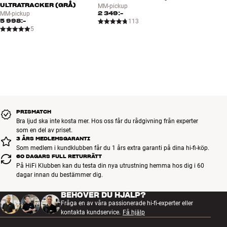
Energiförbrukning: 4,5 watt (max) / <0,3 watt standby
ULTRATRACKER (GRÅ)
MM-pickup
2 349:-
MM-pickup
5 998:-
113
5
PRISMATCH
Bra ljud ska inte kosta mer. Hos oss får du rådgivning från experter
som en del av priset.
3 ÅRS MEDLEMSGARANTI
Som medlem i kundklubben får du 1 års extra garanti på dina hi-fi-köp.
60 DAGARS FULL RETURRÄTT
På HiFi Klubben kan du testa din nya utrustning hemma hos dig i 60
dagar innan du bestämmer dig.
BEHÖVER DU HJÄLP?
Fråga en av våra passionerade hi-fi-experter eller
kontakta kundservice.
Få hjälp