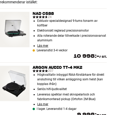
rekommenderar istället:
NAD C588
24
Exklusiv specialdesignad 9-tums tonarm av
kolfiber
Elektroniskt reglerad precisionsmotor
Alla roterande delar tillverkade i precisionssvarvat
aluminium
Läs mer
Leveranstid 3-4 veckor
10 998:-
/
ST.
ARGON AUDIO TT-4 MK2
207
Högkvalitativ inbyggd RIAA-förstärkare för direkt
anslutning till vilken anläggning som helst (kan
kopplas ifrån)
Seriös hifi-ljudkvalitet
Levereras spelklar med skivspelarlock och
fabriksmonterad pickup (Ortofon 2M Blue)
Läs mer
I lager. Leveranstid 1-4 dagar
9 998:-