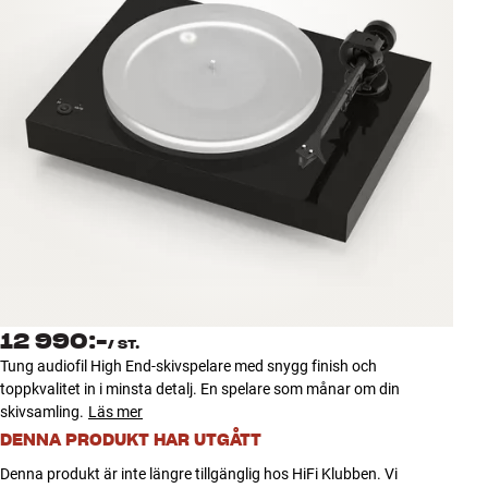
Tillbehör
INSPIRATION
MÄRKEN
NYHETER
ERBJUDANDEN
Hitta Butik
Kundtjänst
12 990:-
Logga in
/
ST.
Kundtjänst
Tung audiofil High End-skivspelare med snygg finish och
Bygg med ljud
toppkvalitet in i minsta detalj. En spelare som månar om din
Företag
skivsamling.
Läs mer
DENNA PRODUKT HAR UTGÅTT
Denna produkt är inte längre tillgänglig hos HiFi Klubben. Vi