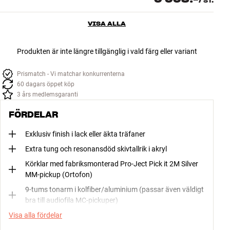
/
ST.
VISA ALLA
Produkten är inte längre tillgänglig i vald färg eller variant
Prismatch - Vi matchar konkurrenterna
60 dagars öppet köp
3 års medlemsgaranti
FÖRDELAR
Exklusiv finish i lack eller äkta träfaner
Extra tung och resonansdöd skivtallrik i akryl
Körklar med fabriksmonterad Pro-Ject Pick it 2M Silver
MM-pickup (Ortofon)
9-tums tonarm i kolfiber/aluminium (passar även väldigt
bra till audiofila MC-pickuper)
Visa alla fördelar