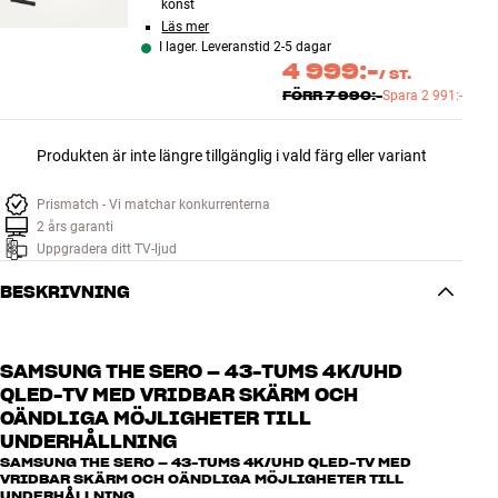
konst
Läs mer
I lager. Leveranstid 2-5 dagar
4 999:-
/
ST.
FÖRR
7 990:-
Spara
2 991:-
Produkten är inte längre tillgänglig i vald färg eller variant
Prismatch - Vi matchar konkurrenterna
2 års garanti
Uppgradera ditt TV-ljud
BESKRIVNING
SAMSUNG THE SERO – 43-TUMS 4K/UHD
QLED-TV MED VRIDBAR SKÄRM OCH
OÄNDLIGA MÖJLIGHETER TILL
UNDERHÅLLNING
SAMSUNG THE SERO – 43-TUMS 4K/UHD QLED-TV MED
VRIDBAR SKÄRM OCH OÄNDLIGA MÖJLIGHETER TILL
UNDERHÅLLNING