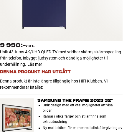
Tillbehör
INSPIRATION
MÄRKEN
9 990:-
/
ST.
NYHETER
Unik 43-tums 4K/UHD QLED-TV med vridbar skärm, skärmspegling
från telefon, inbyggt ljudsystem och oändliga möjligheter till
ERBJUDANDEN
underhållning.
Läs mer
DENNA PRODUKT HAR UTGÅTT
Hitta Butik
Denna produkt är inte längre tillgänglig hos HiFi Klubben. Vi
Kundtjänst
rekommenderar istället:
Logga in
Kundtjänst
SAMSUNG THE FRAME 2023 32"
Bygg med ljud
Unik design med ett otal möjligheter att visa
Företag
bilder
Ramar i olika färger och stilar finns som
extrautrustning
Ny matt skärm för en mer realistisk återgivning av