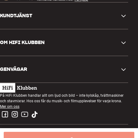
KUNDTJÄNST
Kontakta oss
OM HIFI KLUBBEN
Frågor och svar
Retur och reklamation
Hitta butik
Ångra beställning
GENVÄGAR
Om oss
Leverans
Kundklubb
Presentkort
Köpvillkor
Lyssnarkväll
På HiFi Klubben handlar allt om ljud och bild – inte kylskåp, tvättmaskiner
Bygg med ljud
och stavmixrar. Hos oss får du musik- och filmupplevelser för varje krona.
Integritetspolicy
Tävlingar
Mer om oss
Montering och installation
Jobb i HiFi Klubben
Hyr en SOUNDBOKS
Retur av elavfall