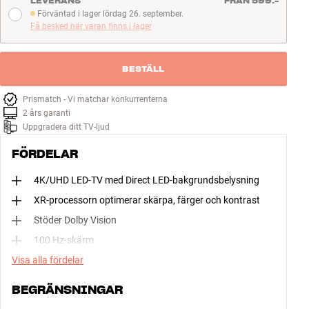
LEVERANS
FRÅN 599:-
Förväntad i lager lördag 26. september.
Förväntad i lager lördag 26. september.
Få besked när varan finns i lager
BESTÄLL
Prismatch - Vi matchar konkurrenterna
2 års garanti
Uppgradera ditt TV-ljud
FÖRDELAR
4K/UHD LED-TV med Direct LED-bakgrundsbelysning
XR-processorn optimerar skärpa, färger och kontrast
Stöder Dolby Vision
100 Hz-skärm
Visa alla fördelar
BEGRÄNSNINGAR