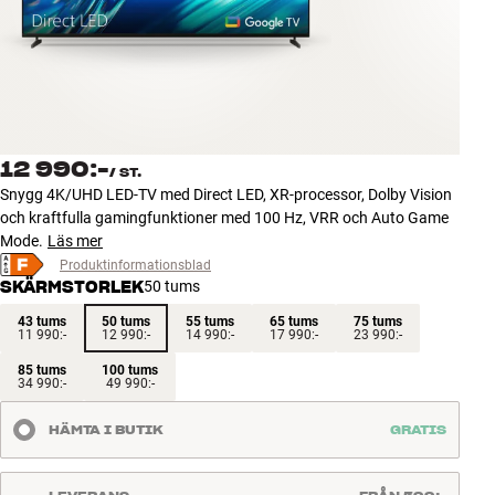
Tillbehör
INSPIRATION
MÄRKEN
12 990:-
/
ST.
NYHETER
Snygg 4K/UHD LED-TV med Direct LED, XR-processor, Dolby Vision
och kraftfulla gamingfunktioner med 100 Hz, VRR och Auto Game
ERBJUDANDEN
Mode.
Läs mer
Produktinformationsblad
SKÄRMSTORLEK
50 tums
Hitta Butik
Kundtjänst
43 tums
50 tums
55 tums
65 tums
75 tums
11 990:-
12 990:-
14 990:-
17 990:-
23 990:-
Logga in
Kundtjänst
85 tums
100 tums
34 990:-
49 990:-
Bygg med ljud
Företag
HÄMTA I BUTIK
GRATIS