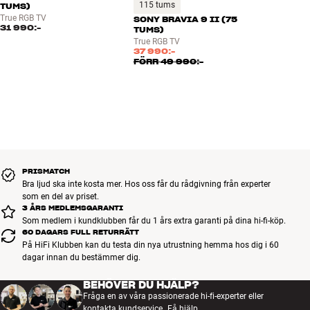
115 tums
TUMS)
Design i metallfinish
True RGB TV
SONY BRAVIA 9 II (75
31 990:-
TUMS)
True RGB TV
37 990:-
FÖRR
49 990:-
PRISMATCH
Bra ljud ska inte kosta mer. Hos oss får du rådgivning från experter
som en del av priset.
3 ÅRS MEDLEMSGARANTI
Som medlem i kundklubben får du 1 års extra garanti på dina hi-fi-köp.
60 DAGARS FULL RETURRÄTT
På HiFi Klubben kan du testa din nya utrustning hemma hos dig i 60
dagar innan du bestämmer dig.
BEHÖVER DU HJÄLP?
Fråga en av våra passionerade hi-fi-experter eller
kontakta kundservice.
Få hjälp