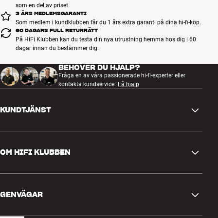
som en del av priset.
3 ÅRS MEDLEMSGARANTI
Som medlem i kundklubben får du 1 års extra garanti på dina hi-fi-köp.
60 DAGARS FULL RETURRÄTT
På HiFi Klubben kan du testa din nya utrustning hemma hos dig i 60
dagar innan du bestämmer dig.
BEHÖVER DU HJÄLP?
Fråga en av våra passionerade hi-fi-experter eller
kontakta kundservice.
Få hjälp
KUNDTJÄNST
Kontakta oss
OM HIFI KLUBBEN
Frågor och svar
Retur och reklamation
Hitta butik
Ångra beställning
GENVÄGAR
Om oss
Leverans
Kundklubb