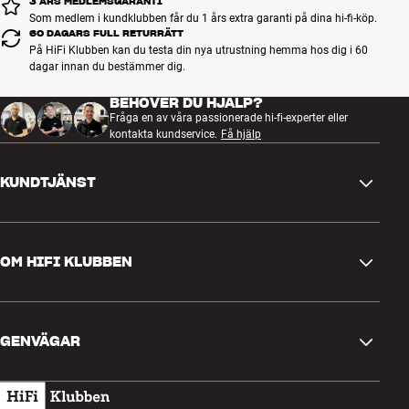
3 ÅRS MEDLEMSGARANTI
Som medlem i kundklubben får du 1 års extra garanti på dina hi-fi-köp.
60 DAGARS FULL RETURRÄTT
På HiFi Klubben kan du testa din nya utrustning hemma hos dig i 60
dagar innan du bestämmer dig.
BEHÖVER DU HJÄLP?
Fråga en av våra passionerade hi-fi-experter eller
kontakta kundservice.
Få hjälp
KUNDTJÄNST
Kontakta oss
OM HIFI KLUBBEN
Frågor och svar
Retur och reklamation
Hitta butik
Ångra beställning
GENVÄGAR
Om oss
Leverans
Kundklubb
Presentkort
Köpvillkor