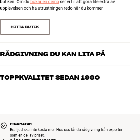
butiken. Om du
bokar en demo
ser vi till att göra lite extra av
Utförande i metall
2
0
upplevelsen och ha utrustningen redo när du kommer
Dold kabelränna för två kablar (ström + nätverk)
1
Högtalaren fästs med M6-skruvar (medföljer)
0
Spikes och gummifötter medföljer
HITTA BUTIK
Mått (med spikes): 28 x 86 x 20 cm (BxHxD)
Sortera efter
Vikt: 3,2 kg
Färg: Svart eller vitt
RÅDGIVNING DU KAN LITA PÅ
Våra medarbetare är riktiga entusiaster som kan produkterna och
brinner för riktigt bra ljud – både till musik och hemmabio. Berätta
TOPPKVALITET SEDAN 1980
vad du drömmer om, så hjälper vi dig att hitta den lösning som
passar just dig och din budget
Alla HiFi Klubbens produkter för musik, hemmabio och TV är
noggrant utvalda och byggda för att hålla i många år. Bra för både
plånboken och miljön.
BOKA EN EXPERT
PRISMATCH
Bra ljud ska inte kosta mer. Hos oss får du rådgivning från experter
som en del av priset.