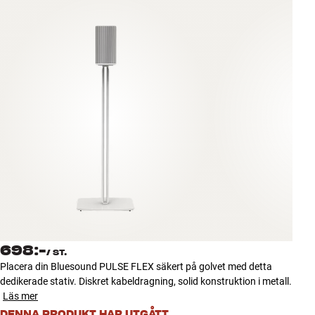
Tillbehör
INSPIRATION
MÄRKEN
NYHETER
ERBJUDANDEN
Hitta Butik
Kundtjänst
Logga in
Kundtjänst
698:-
Bygg med ljud
/
ST.
Företag
Placera din Bluesound PULSE FLEX säkert på golvet med detta
dedikerade stativ. Diskret kabeldragning, solid konstruktion i metall.
Läs mer
DENNA PRODUKT HAR UTGÅTT