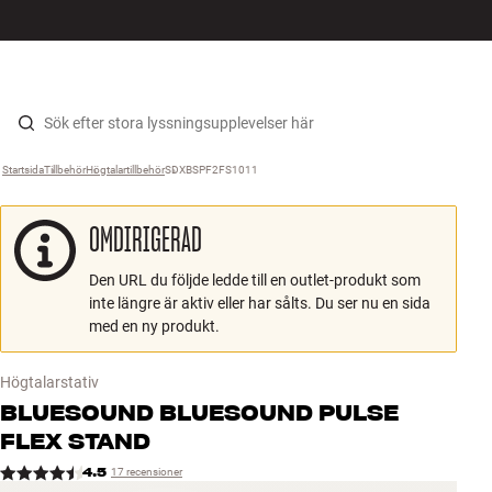
HiFi
MENY
HITTA BUTIK
LOGGA IN
KUNDVAGN
Högtalare
Hopp til innhold
Startsida
Tillbehör
›
Högtalartillbehör
›
SDXBSPF2FS1011
›
Skivspelare
OMDIRIGERAD
Hörlurar
Den URL du följde ledde till en outlet-produkt som
Surround
inte längre är aktiv eller har sålts. Du ser nu en sida
med en ny produkt.
TV
Högtalarstativ
System
BLUESOUND
BLUESOUND PULSE
FLEX STAND
Kablar
4.5
17 recensioner