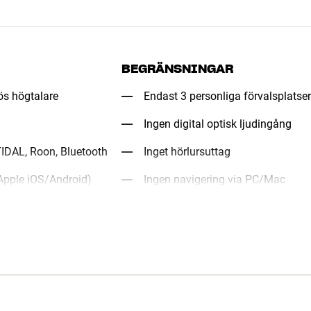
BEGRÄNSNINGAR
lös högtalare
Endast 3 personliga förvalsplatser
Ingen digital optisk ljudingång
TIDAL, Roon, Bluetooth
Inget hörlursuttag
Apple iOS/Android)
Ingen navigering via PC/Mac