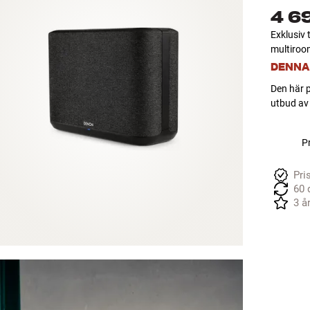
4 6
Exklusiv 
multiroom
DENNA
Den här p
utbud av 
Pr
Pri
60 
3 å