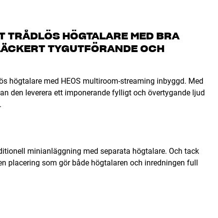
T TRÅDLÖS HÖGTALARE MED BRA
 LÄCKERT TYGUTFÖRANDE OCH
dlös högtalare med HEOS multiroom-streaming inbyggd. Med
an den leverera ett imponerande fylligt och övertygande ljud
.
itionell minianläggning med separata högtalare. Och tack
tt en placering som gör både högtalaren och inredningen full