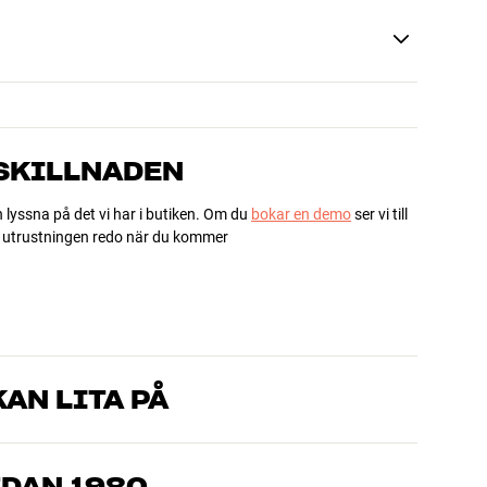
 SKILLNADEN
h lyssna på det vi har i butiken. Om du
bokar en demo
ser vi till
ha utrustningen redo när du kommer
AN LITA PÅ
som kan produkterna och brinner för riktigt bra ljud – både till
mmer om, så hjälper vi dig att hitta den lösning som passar
EDAN 1980