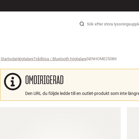
HIFI
HÖGTALARE
SKIVSPELARE
HÖRLURAR
SURROUND
TV
SYSTEM
KABLAR
TILLBEH
Hopp til innhold
Startsida
Högtalare
›
Trådlösa / Bluetooth högtalare
›
DENHOME250BK
›
OMDIRIGERAD
Den URL du följde ledde till en outlet-produkt som inte längre