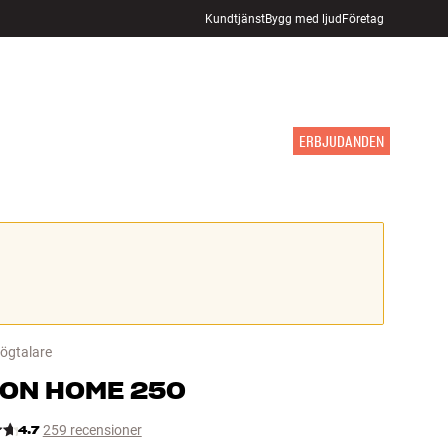
Kundtjänst
Bygg med ljud
Företag
HITTA BUTIK
LOGGA IN
KUNDVAGN
INSPIRATION
MÄRKEN
NYHETER
ERBJUDANDEN
högtalare
NON
HOME 250
4.7
259 recensioner