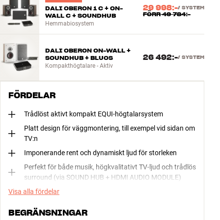
29 998:-
DALI OBERON 1 C + ON-
/
SYSTEM
FÖRR
49 784:-
WALL C + SOUNDHUB
Hemmabiosystem
DALI OBERON ON-WALL +
26 492:-
SOUNDHUB + BLUOS
/
SYSTEM
Kompakthögtalare - Aktiv
FÖRDELAR
Trådlöst aktivt kompakt EQUI-högtalarsystem
Platt design för väggmontering, till exempel vid sidan om
TV:n
Imponerande rent och dynamiskt ljud för storleken
Perfekt för både musik, högkvalitativt TV-ljud och trådlös
surround (via SOUND HUB + HDMI AUDIO MODULE)
Visa alla fördelar
BEGRÄNSNINGAR