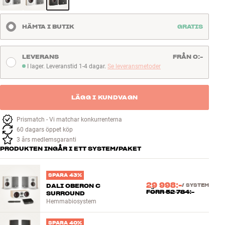
HÄMTA I BUTIK
GRATIS
LEVERANS
FRÅN 0:-
I lager. Leveranstid 1-4 dagar.
Se leveransmetoder
I lager. Leveranstid 1-4 dagar
LÄGG I KUNDVAGN
Prismatch - Vi matchar konkurrenterna
60 dagars öppet köp
3 års medlemsgaranti
PRODUKTEN INGÅR I ETT SYSTEM/PAKET
SPARA 43%
29 998:-
DALI OBERON C
/
SYSTEM
FÖRR
52 784:-
SURROUND
Hemmabiosystem
SPARA 40%