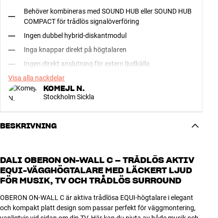
Behöver kombineras med SOUND HUB eller SOUND HUB
COMPACT för trådlös signalöverföring
Ingen dubbel hybrid-diskantmodul
Inga knappar direkt på högtalaren
Ingen direkt anslutning för extern ljudkälla
Visa alla nackdelar
KOMEJL N.
Stockholm Sickla
BESKRIVNING
DALI OBERON ON-WALL C – TRÅDLÖS AKTIV
EQUI-VÄGGHÖGTALARE MED LÄCKERT LJUD
FÖR MUSIK, TV OCH TRÅDLÖS SURROUND
OBERON ON-WALL C är aktiva trådlösa EQUI-högtalare i elegant
och kompakt platt design som passar perfekt för väggmontering,