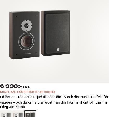
Tillbehör
INSPIRATION
MÄRKEN
NYHETER
ERBJUDANDEN
Hitta Butik
Kundtjänst
Logga in
6 998:-
/
ST.
Kundtjänst
Kräver DALI SOUNDHUB för att fungera
Bygg med ljud
Få läckert trådlöst hifi-ljud till både din TV och din musik. Perfekt för
Företag
väggen – och du kan styra ljudet från din TV:s fjärrkontroll!
Läs mer
Färg
Mörk valnöt