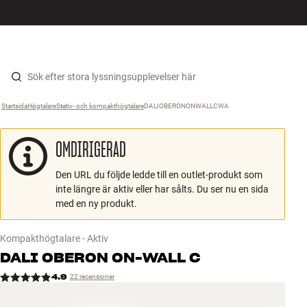
HiFi
MENY
HITTA BUTIK
LOGGA IN
KUNDVAGN
Högtalare
Hopp til innhold
Startsida
Högtalare
›
Stativ- och kompakthögtalare
›
DALIOBERONONWALLCWA
›
Skivspelare
OMDIRIGERAD
Hörlurar
Den URL du följde ledde till en outlet-produkt som
Surround
inte längre är aktiv eller har sålts. Du ser nu en sida
med en ny produkt.
TV
Kompakthögtalare - Aktiv
System
DALI
OBERON ON-WALL C
4.9
22 recensioner
Kablar