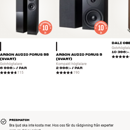
DALI OB
Golvhögtal
10 396:-
ARGON AUDIO FORUS 55
ARGON AUDIO FORUS 5
(SVART)
(SVART)
Golvhögtalare
Kompakt högtalare
6 996:-
/ PAR
2 996:-
/ PAR
115
190
PRISMATCH
Bra ljud ska inte kosta mer. Hos oss får du rådgivning från experter