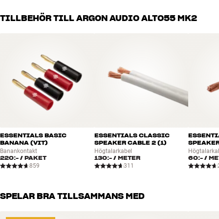
GENERELLA EGENSKAPER
passar just dig och din budget
Alla HiFi Klubbens produkter för musik, hemmabio och TV är
2,5-vägs basreflexkonstruktion med bakåtriktad port
TILLBEHÖR TILL ARGON AUDIO ALTO55 MK2
noggrant utvalda och byggda för att hålla i många år. Bra för både
Guldpläterade terminaler
plånboken och miljön.
BOKA EN EXPERT
ESSENTIALS BASIC
ESSENTIALS CLASSIC
ESSENTI
BANANA (VIT)
SPEAKER CABLE 2 (1)
SPEAKER 
Banankontakt
Högtalarkabel
Högtalarka
220:-
/ PAKET
130:-
/ METER
60:-
/ M
859
311
SPELAR BRA TILLSAMMANS MED