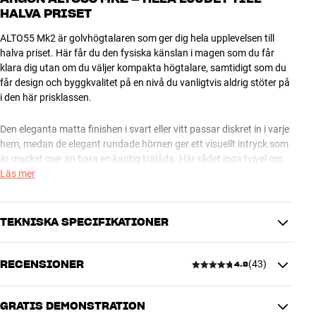
HALVA PRISET
ALTO55 Mk2 är golvhögtalaren som ger dig hela upplevelsen till
halva priset. Här får du den fysiska känslan i magen som du får
klara dig utan om du väljer kompakta högtalare, samtidigt som du
får design och byggkvalitet på en nivå du vanligtvis aldrig stöter på
i den här prisklassen.
Den eleganta matta finishen i svart eller vitt passar diskret in i varje
hem, medan de elegant rundade hörnen ger ett visuellt intryck som
är mycket mer än bara en kantig trälåda. Här rådet inga tvivel om
att varje detalj är väl genomtänkt.
Läs mer
HÖG KVALITET IN I MINSTA DETALJ
TEKNISKA SPECIFIKATIONER
Istället för ett stort baselement så har ALTO55 Mk2 två 5,25-tums
bas-/mellanregisterelement som tillsammans ombesörjer
återgivningen av det djupa tonregistret. Tack vare det här har man
RECENSIONER
(
43
)
4.8
kunnat minska kabinettstorleken så att högtalaren inte blir
PRESTANDA
dominerade i vardagsrummet. I toppen hittar du en högkvalitativ
Frekvensomfång (-3 dB)
35 - 20000 Hz
softdome-diskant som ger musiken luft och detaljer.
Kabinettkonstruktion
Basreflex
GRATIS DEMONSTRATION