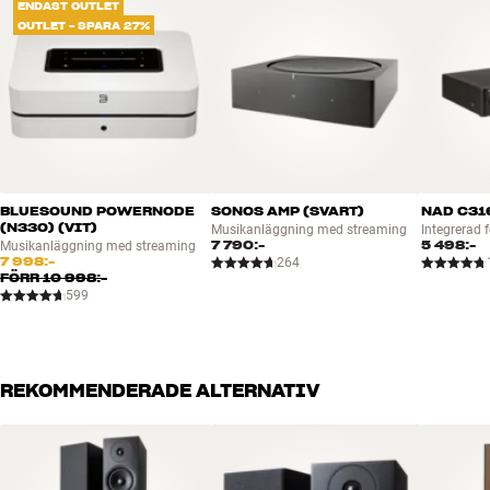
ENDAST OUTLET
OUTLET - SPARA 27%
BLUESOUND POWERNODE
SONOS AMP (SVART)
NAD C31
(N330) (VIT)
Musikanläggning med streaming
Integrerad 
7 790:-
5 498:-
Musikanläggning med streaming
7 998:-
264
FÖRR
10 998:-
599
REKOMMENDERADE ALTERNATIV