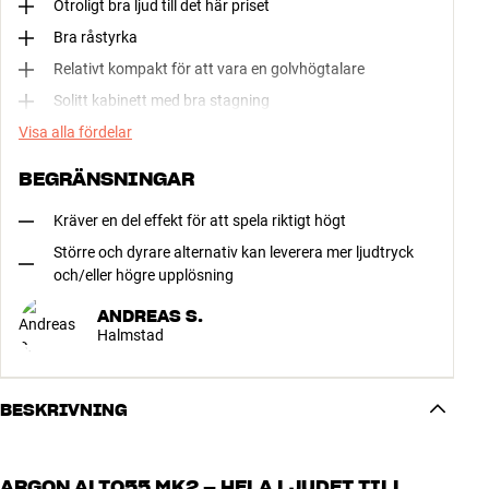
Otroligt bra ljud till det här priset
Bra råstyrka
Relativt kompakt för att vara en golvhögtalare
Solitt kabinett med bra stagning
Visa alla fördelar
BEGRÄNSNINGAR
Kräver en del effekt för att spela riktigt högt
Större och dyrare alternativ kan leverera mer ljudtryck
och/eller högre upplösning
ANDREAS S.
Halmstad
BESKRIVNING
ARGON ALTO55 MK2 – HELA LJUDET TILL