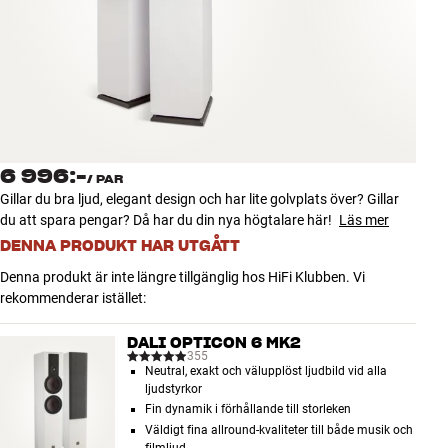
Tillbehör
INSPIRATION
MÄRKEN
NYHETER
6 996:-
/
PAR
Gillar du bra ljud, elegant design och har lite golvplats över? Gillar
ERBJUDANDEN
du att spara pengar? Då har du din nya högtalare här!
Läs mer
DENNA PRODUKT HAR UTGÅTT
Hitta Butik
Denna produkt är inte längre tillgänglig hos HiFi Klubben. Vi
Kundtjänst
rekommenderar istället:
Logga in
Kundtjänst
DALI OPTICON 6 MK2
Bygg med ljud
355
Neutral, exakt och välupplöst ljudbild vid alla
Företag
ljudstyrkor
Fin dynamik i förhållande till storleken
Väldigt fina allround-kvaliteter till både musik och
filmljud