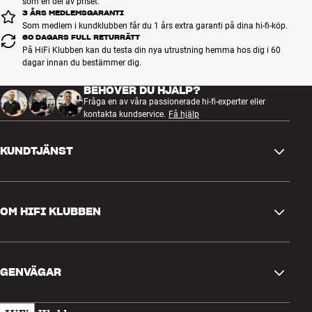
som en del av priset.
3 ÅRS MEDLEMSGARANTI
Som medlem i kundklubben får du 1 års extra garanti på dina hi-fi-köp.
60 DAGARS FULL RETURRÄTT
På HiFi Klubben kan du testa din nya utrustning hemma hos dig i 60
dagar innan du bestämmer dig.
BEHÖVER DU HJÄLP?
Fråga en av våra passionerade hi-fi-experter eller
kontakta kundservice.
Få hjälp
KUNDTJÄNST
Kontakta oss
OM HIFI KLUBBEN
Frågor och svar
Retur och reklamation
Hitta butik
Ångra beställning
GENVÄGAR
Om oss
Leverans
Kundklubb