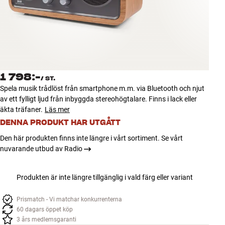
Tillbehör
INSPIRATION
MÄRKEN
1 798:-
/
ST.
NYHETER
Spela musik trådlöst från smartphone m.m. via Bluetooth och njut
av ett fylligt ljud från inbyggda stereohögtalare. Finns i lack eller
ERBJUDANDEN
äkta träfaner.
Läs mer
DENNA PRODUKT HAR UTGÅTT
Hitta Butik
Den här produkten finns inte längre i vårt sortiment. Se vårt
Kundtjänst
nuvarande utbud av Radio
Logga in
Kundtjänst
Produkten är inte längre tillgänglig i vald färg eller variant
Bygg med ljud
Företag
Prismatch - Vi matchar konkurrenterna
60 dagars öppet köp
3 års medlemsgaranti