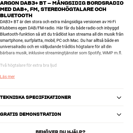
ARGON DAB3+ BT – MÅNGSIDIG BORDSRADIO
MED DAB+, FM, STEREOHÖGTALARE OCH
BLUETOOTH
DAB3+ BT är den stora och extra mångsidiga versionen av Hi-Fi
Klubbens egen DAB/FM-radio. Här får du både radio och inbyggd
Bluetooth-funktion så att du trådlöst kan streama all din musik från
smartphone, surfplatta, mobil, PC och Mac. Du har alltså både en
universalradio och en välljudande trådlös högtalare för all din
bärbara musik, inklusive streamingtjänster som Spotify, WiMP m.fl.
Två högtalare för extra bra ljud
Läs mer
Till skillnad från de mindre Argon-radiorna är DAB3+ BT utrustad
med två inbyggda högtalare, så här kan du njuta av härligt ljud i
stereo utan att behöva koppla in radion till din anläggning. Det
större kabinettet och de lite större högtalarna ger dig ett tjusigt och
TEKNISKA SPECIFIKATIONER
fylligt ljud, och du kan fortfarande ansluta din MP3-spelare på
baksidan och låta hela familjen lyssna på din bärbara
GRATIS DEMONSTRATION
musiksamling.
DIMENSIONER OCH DESIGN
Färg
Svart
Möjligheten att välja mellan äkta träfaner eller lackerad finish gör
BEHÖVER DU HJÄLP?
Modell / Variant
Körsbär