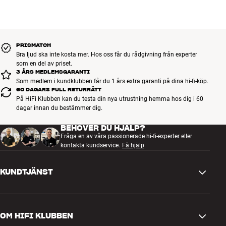
Fasta stationer : 5 (DAB), 5 (FM)
alltid hittar dem snabbt och lätt. Med RDS/RadioText kan du efter
plånboken och miljön.
BOKA EN EXPERT
lagringen även se namnet på FM-stationerna om de stödjer den här
funktionen.
PRISMATCH
Klockradio och alarm
Bra ljud ska inte kosta mer. Hos oss får du rådgivning från experter
Vill du kunna somna och vakna till din favoritmusik eller de senaste
som en del av priset.
nyheterna? Inga problem – du kan enkelt ställa in DAB3+ BT till att
3 ÅRS MEDLEMSGARANTI
Som medlem i kundklubben får du 1 års extra garanti på dina hi-fi-köp.
väcka dig med antingen radio eller alarmsignal. Alarmet kan också
60 DAGARS FULL RETURRÄTT
vara bra att ha i köket, så att du vet när kycklingen ska ut ur ugnen.
På HiFi Klubben kan du testa din nya utrustning hemma hos dig i 60
Tiden visas tydligt på displayen, som också visar information om
dagar innan du bestämmer dig.
det du lyssnar på: program, låt, artist och så vidare.
BEHÖVER DU HJÄLP?
Mer från Argon Audio
Fråga en av våra passionerade hi-fi-experter eller
kontakta kundservice.
Få hjälp
KUNDTJÄNST
Kontakta oss
OM HIFI KLUBBEN
Frågor och svar