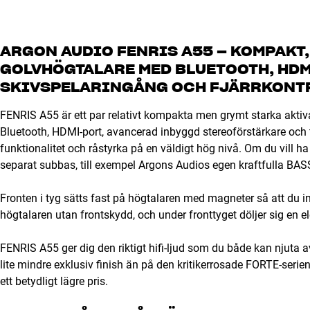
ARGON AUDIO FENRIS A55 – KOMPAKT
GOLVHÖGTALARE MED BLUETOOTH, HDM
SKIVSPELARINGÅNG OCH FJÄRRKONT
FENRIS A55 är ett par relativt kompakta men grymt starka aktiv
Bluetooth, HDMI-port, avancerad inbyggd stereoförstärkare och t
funktionalitet och råstyrka på en väldigt hög nivå. Om du vill 
separat subbas, till exempel Argons Audios egen kraftfulla BA
Fronten i tyg sätts fast på högtalaren med magneter så att du i
högtalaren utan frontskydd, och under fronttyget döljer sig en 
FENRIS A55 ger dig den riktigt hifi-ljud som du både kan njuta
lite mindre exklusiv finish än på den kritikerrosade FORTE-serie
ett betydligt lägre pris.