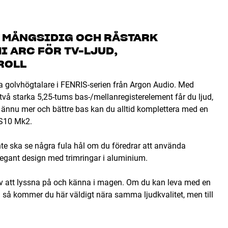
, MÅNGSIDIG OCH RÅSTARK
I ARC FÖR TV-LJUD,
ROLL
a golvhögtalare i FENRIS-serien från Argon Audio. Med
vå starka 5,25-tums bas-/mellanregisterelement får du ljud,
ha ännu mer och bättre bas kan du alltid komplettera med en
SS10 Mk2.
nte ska se några fula hål om du föredrar att använda
elegant design med trimringar i aluminium.
 av att lyssna på och känna i magen. Om du kan leva med en
n så kommer du här väldigt nära samma ljudkvalitet, men till