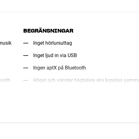
BEGRÄNSNINGAR
 musik
Inget hörlursuttag
Inget ljud in via USB
Ingen aptX på Bluetooth
tooth
Höger och vänster högtalare ska kopplas samma