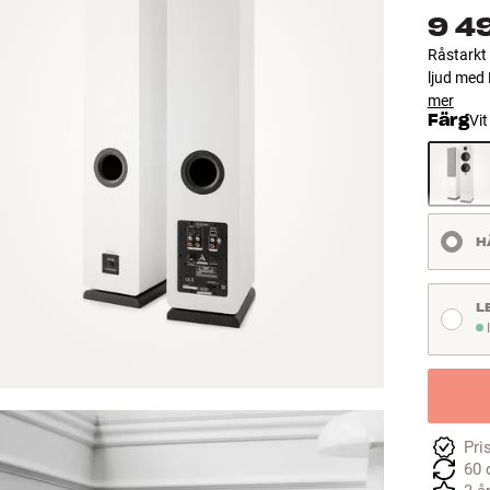
9 4
Råstarkt 
ljud med
mer
Färg
Vit
H
L
I 
Pri
60 