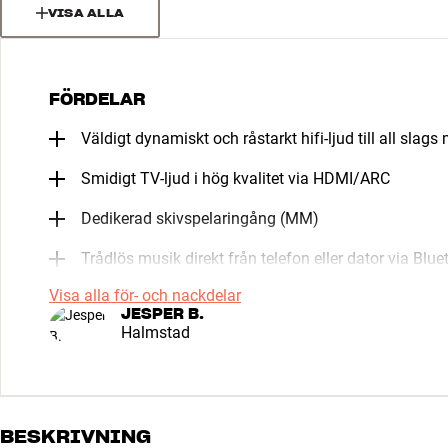
VISA ALLA
FÖRDELAR
Väldigt dynamiskt och råstarkt hifi-ljud till all slags
Smidigt TV-ljud i hög kvalitet via HDMI/ARC
Dedikerad skivspelaringång (MM)
Trådlös musik direkt från telefon eller dator via Blue
Visa alla för- och nackdelar
JESPER B.
Halmstad
BESKRIVNING