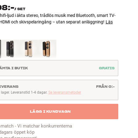
98:-
/
SET
hifi-ljud i äkta stereo, trådlös musik med Bluetooth, smart TV-
 HDMI och skivspelaringång – utan separat anläggning!
Läs
ÄMTA I BUTIK
GRATIS
EVERANS
FRÅN 0:-
I lager. Leveranstid 1-4 dagar.
Se leveransmetoder
lager. Leveranstid 1-4 dagar
LÄGG I KUNDVAGN
smatch - Vi matchar konkurrenterna
dagars öppet köp