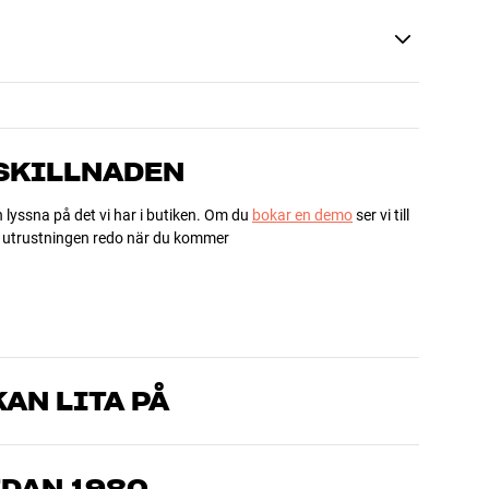
 SKILLNADEN
h lyssna på det vi har i butiken. Om du
bokar en demo
ser vi till
ha utrustningen redo när du kommer
AN LITA PÅ
som kan produkterna och brinner för riktigt bra ljud – både till
mmer om, så hjälper vi dig att hitta den lösning som passar
EDAN 1980