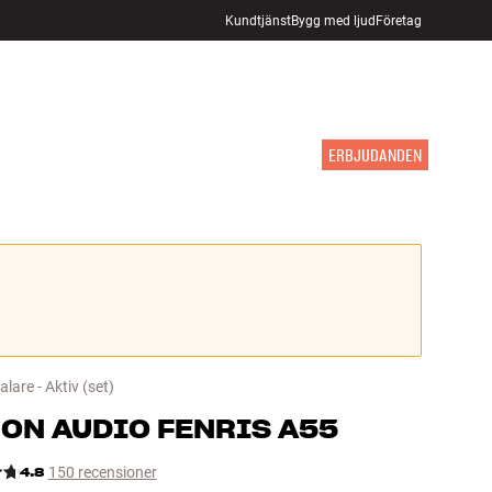
Kundtjänst
Bygg med ljud
Företag
HITTA BUTIK
LOGGA IN
KUNDVAGN
INSPIRATION
MÄRKEN
NYHETER
ERBJUDANDEN
lare - Aktiv
(set)
ON AUDIO
FENRIS A55
4.8
150 recensioner