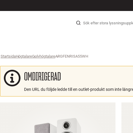
HIFI
HÖGTALARE
SKIVSPELARE
HÖRLURAR
SURROUND
TV
SYSTEM
KABLAR
TILLBEH
Hopp til innhold
Startsida
Högtalare
›
Golvhögtalare
›
ARGFENRISA55WH
›
OMDIRIGERAD
Den URL du följde ledde till en outlet-produkt som inte längre