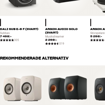
DALI SUB E-9 F (SVART)
ARGON AUDIO SOLO
ARGON AU
(SVART)
Subbas
Skivspelare
7 498:-
5 298:-
Musikstreamer
2 298:-
305
519
REKOMMENDERADE ALTERNATIV