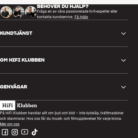
BEHÖVER DU HJÄLP?
Fråga en av våra passionerade hi-fi-experter eller
kontakta kundservice.
Få hjälp
KUNDTJÄNST
Kontakta oss
OM HIFI KLUBBEN
Frågor och svar
Retur och reklamation
Hitta butik
Ångra beställning
GENVÄGAR
Om oss
Leverans
Kundklubb
Presentkort
Köpvillkor
Lyssnarkväll
På HiFi Klubben handlar allt om ljud och bild – inte kylskåp, tvättmaskiner
Bygg med ljud
och stavmixrar. Hos oss får du musik- och filmupplevelser för varje krona.
Integritetspolicy
Tävlingar
Mer om oss
Montering och installation
Jobb i HiFi Klubben