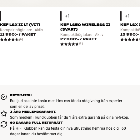
KEF LSX II LT (VIT)
KEF LS50 WIRELESS II
KEF LSX 
(SVART)
Kompakthögtalare - Aktiv
Kompakthög
11 990:-
/ PAKET
15 990:-
Kompakthögtalare - Aktiv
27 900:-
/ PAKET
94
51
PRISMATCH
Bra ljud ska inte kosta mer. Hos oss får du rådgivning från experter
som en del av priset.
3 ÅRS MEDLEMSGARANTI
Som medlem i kundklubben får du 1 års extra garanti på dina hi-fi-köp.
60 DAGARS FULL RETURRÄTT
På HiFi Klubben kan du testa din nya utrustning hemma hos dig i 60
dagar innan du bestämmer dig.