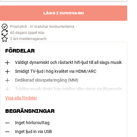
LÄGG I KUNDVAGN
Prismatch - Vi matchar konkurrenterna
60 dagars öppet köp
3 års medlemsgaranti
FÖRDELAR
Väldigt dynamiskt och råstarkt hifi-ljud till all slags musik
Smidigt TV-ljud i hög kvalitet via HDMI/ARC
Dedikerad skivspelaringång (MM)
Trådlös musik direkt från telefon eller dator via Bluetooth
Visa alla fördelar
BEGRÄNSNINGAR
Inget hörlursuttag
Inget ljud in via USB