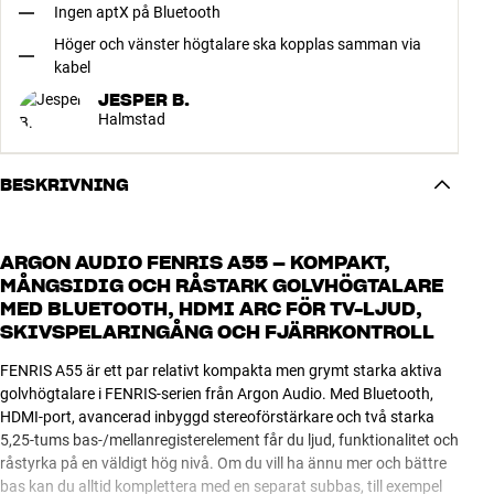
Ingen aptX på Bluetooth
Höger och vänster högtalare ska kopplas samman via
kabel
JESPER B.
Halmstad
BESKRIVNING
ARGON AUDIO FENRIS A55 – KOMPAKT,
MÅNGSIDIG OCH RÅSTARK GOLVHÖGTALARE
MED BLUETOOTH, HDMI ARC FÖR TV-LJUD,
SKIVSPELARINGÅNG OCH FJÄRRKONTROLL
FENRIS A55 är ett par relativt kompakta men grymt starka aktiva
golvhögtalare i FENRIS-serien från Argon Audio. Med Bluetooth,
HDMI-port, avancerad inbyggd stereoförstärkare och två starka
5,25-tums bas-/mellanregisterelement får du ljud, funktionalitet och
råstyrka på en väldigt hög nivå. Om du vill ha ännu mer och bättre
bas kan du alltid komplettera med en separat subbas, till exempel