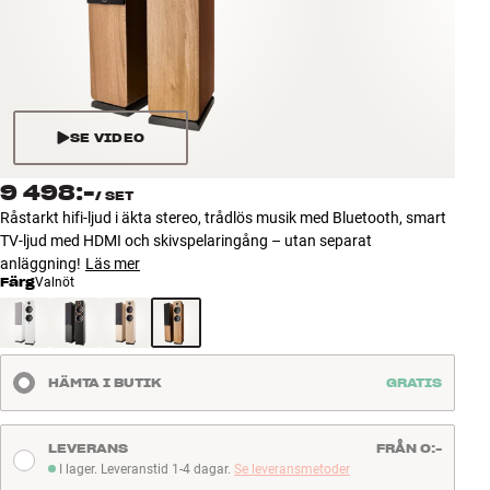
Tillbehör
INSPIRATION
MÄRKEN
SE VIDEO
NYHETER
9 498:-
/
SET
Råstarkt hifi-ljud i äkta stereo, trådlös musik med Bluetooth, smart
ERBJUDANDEN
TV-ljud med HDMI och skivspelaringång – utan separat
anläggning!
Läs mer
Färg
Valnöt
Hitta Butik
Kundtjänst
Logga in
Kundtjänst
HÄMTA I BUTIK
GRATIS
Bygg med ljud
Företag
LEVERANS
FRÅN 0:-
I lager. Leveranstid 1-4 dagar.
Se leveransmetoder
I lager. Leveranstid 1-4 dagar