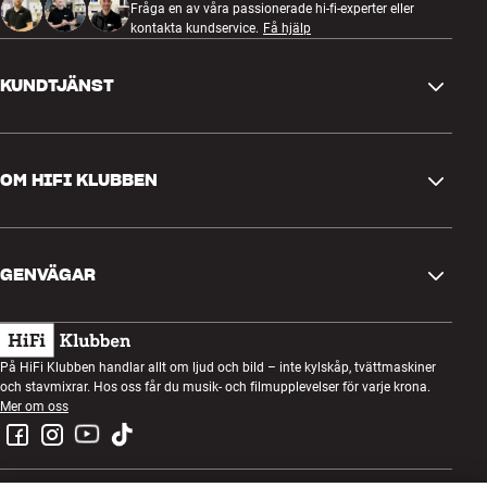
Fråga en av våra passionerade hi-fi-experter eller
kontakta kundservice.
Få hjälp
KUNDTJÄNST
Kontakta oss
OM HIFI KLUBBEN
Frågor och svar
Retur och reklamation
Hitta butik
Ångra beställning
GENVÄGAR
Om oss
Leverans
Kundklubb
Presentkort
Köpvillkor
Lyssnarkväll
På HiFi Klubben handlar allt om ljud och bild – inte kylskåp, tvättmaskiner
Bygg med ljud
och stavmixrar. Hos oss får du musik- och filmupplevelser för varje krona.
Integritetspolicy
Tävlingar
Mer om oss
Montering och installation
Jobb i HiFi Klubben
Hyr en SOUNDBOKS