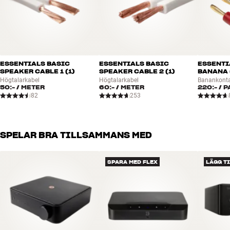
ESSENTIALS BASIC
ESSENTIALS BASIC
ESSENTI
SPEAKER CABLE 1 (1)
SPEAKER CABLE 2 (1)
BANANA 
Högtalarkabel
Högtalarkabel
Banankont
50:-
/ METER
60:-
/ METER
220:-
/ P
82
253
SPELAR BRA TILLSAMMANS MED
SPARA MED FLEX
LÄGG T