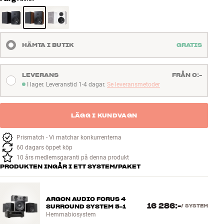
HÄMTA I BUTIK
GRATIS
LEVERANS
FRÅN 0:-
I lager. Leveranstid 1-4 dagar.
Se leveransmetoder
I lager. Leveranstid 1-4 dagar
LÄGG I KUNDVAGN
Prismatch - Vi matchar konkurrenterna
60 dagars öppet köp
10 års medlemsgaranti på denna produkt
PRODUKTEN INGÅR I ETT SYSTEM/PAKET
ARGON AUDIO FORUS 4
16 286:-
SURROUND SYSTEM 5-1
/
SYSTEM
Hemmabiosystem