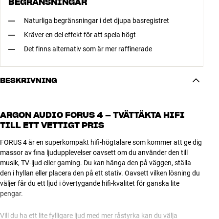
BEGRÄNSNINGAR
Naturliga begränsningar i det djupa basregistret
Kräver en del effekt för att spela högt
Det finns alternativ som är mer raffinerade
BESKRIVNING
ARGON AUDIO FORUS 4 – TVÄTTÄKTA HIFI
TILL ETT VETTIGT PRIS
FORUS 4 är en superkompakt hifi-högtalare som kommer att ge dig
massor av fina ljudupplevelser oavsett om du använder den till
musik, TV-ljud eller gaming. Du kan hänga den på väggen, ställa
den i hyllan eller placera den på ett stativ. Oavsett vilken lösning du
väljer får du ett ljud i övertygande hifi-kvalitet för ganska lite
pengar.
Vill du ha ett lite fylligare ljud med mer råstyrka kan du välja