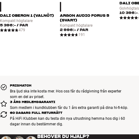
DALI OB
Golvhögtal
10 396:-
DALI OBERON 1 (VALNÖT)
ARGON AUDIO FORUS 5
(SVART)
Kompakt högtalare
5 396:-
/ PAR
Kompakt högtalare
2 996:-
/ PAR
479
191
PRISMATCH
Bra ljud ska inte kosta mer. Hos oss får du rådgivning från experter
som en del av priset.
3 ÅRS MEDLEMSGARANTI
Som medlem i kundklubben får du 1 års extra garanti på dina hi-fi-köp.
60 DAGARS FULL RETURRÄTT
På HiFi Klubben kan du testa din nya utrustning hemma hos dig i 60
dagar innan du bestämmer dig.
BEHÖVER DU HJÄLP?