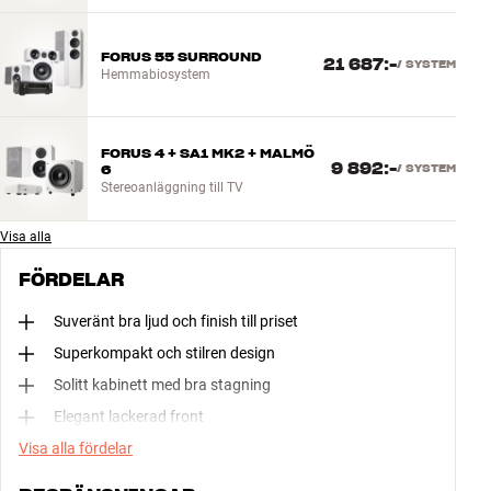
FORUS 55 SURROUND
21 687:-
/
SYSTEM
Hemmabiosystem
FORUS 4 + SA1 MK2 + MALMÖ
9 892:-
6
/
SYSTEM
Stereoanläggning till TV
Visa alla
FÖRDELAR
Suveränt bra ljud och finish till priset
Superkompakt och stilren design
Solitt kabinett med bra stagning
Elegant lackerad front
Visa alla fördelar