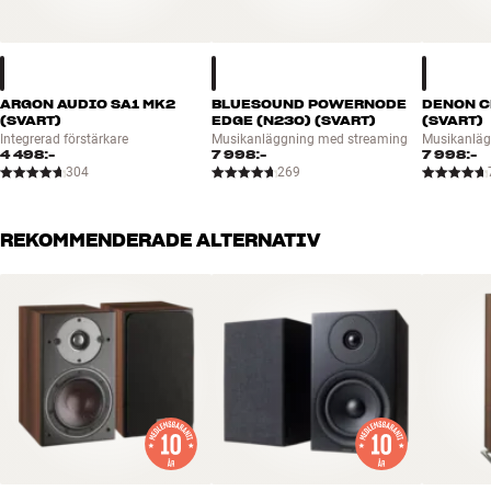
ARGON AUDIO SA1 MK2
BLUESOUND POWERNODE
DENON C
(SVART)
EDGE (N230) (SVART)
(SVART)
Integrerad förstärkare
Musikanläggning med streaming
Musikanläg
4 498:-
7 998:-
7 998:-
304
269
REKOMMENDERADE ALTERNATIV