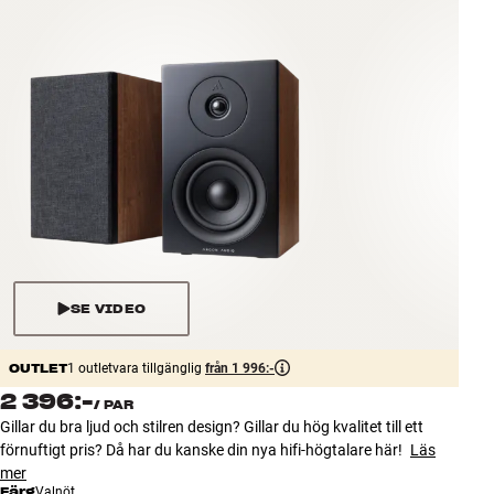
Tillbehör
INSPIRATION
MÄRKEN
NYHETER
ERBJUDANDEN
Hitta Butik
SE VIDEO
Kundtjänst
Logga in
OUTLET
Kundtjänst
1 outletvara tillgänglig
från 1 996:-
Bygg med ljud
2 396:-
/
PAR
Företag
Gillar du bra ljud och stilren design? Gillar du hög kvalitet till ett
förnuftigt pris? Då har du kanske din nya hifi-högtalare här!
Läs
mer
Färg
Valnöt