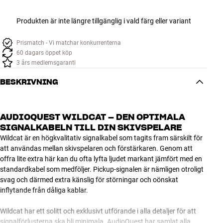
Produkten är inte längre tillgänglig i vald färg eller variant
Prismatch - Vi matchar konkurrenterna
60 dagars öppet köp
3 års medlemsgaranti
BESKRIVNING
AUDIOQUEST WILDCAT – DEN OPTIMALA
SIGNALKABELN TILL DIN SKIVSPELARE
Wildcat är en högkvalitativ signalkabel som tagits fram särskilt för
att användas mellan skivspelaren och förstärkaren. Genom att
offra lite extra här kan du ofta lyfta ljudet markant jämfört med en
standardkabel som medföljer. Pickup-signalen är nämligen otroligt
svag och därmed extra känslig för störningar och oönskat
inflytande från dåliga kablar.
Wildcat har ett solitt och exklusivt utförande i alla detaljer för att
signalförlusterna ska bli minimala. AudioQuest har samlat alla