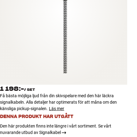
Tillbehör
INSPIRATION
MÄRKEN
NYHETER
ERBJUDANDEN
Hitta Butik
1 198:-
Kundtjänst
/
SET
Få bästa möjliga ljud från din skivspelare med den här läckra
Logga in
signalkabeln. Alla detaljer har optimerats för att måna om den
Kundtjänst
känsliga pickup-signalen.
Läs mer
Bygg med ljud
Företag
DENNA PRODUKT HAR UTGÅTT
Den här produkten finns inte längre i vårt sortiment. Se vårt
nuvarande utbud av Signalkabel