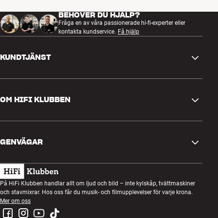
BEHÖVER DU HJÄLP?
Fråga en av våra passionerade hi-fi-experter eller
kontakta kundservice.
Få hjälp
KUNDTJÄNST
Kontakta oss
OM HIFI KLUBBEN
Frågor och svar
Retur och reklamation
Hitta butik
Ångra beställning
GENVÄGAR
Om oss
Leverans
Kundklubb
Presentkort
Köpvillkor
Lyssnarkväll
På HiFi Klubben handlar allt om ljud och bild – inte kylskåp, tvättmaskiner
Bygg med ljud
och stavmixrar. Hos oss får du musik- och filmupplevelser för varje krona.
Integritetspolicy
Tävlingar
Mer om oss
Montering och installation