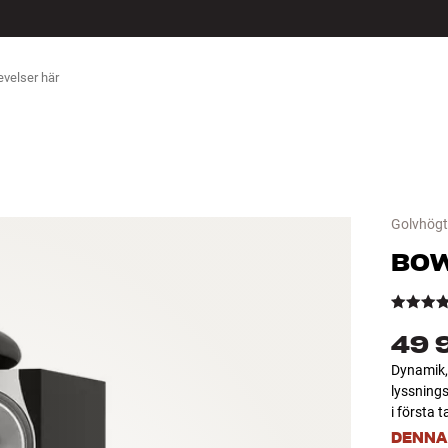
ÖR
Golvhögt
BOW
49 
Dynamik, 
lyssnings
i första t
DENNA