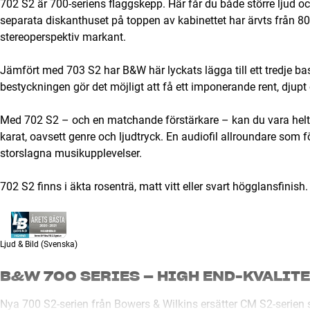
702 S2 är 700-seriens flaggskepp. Här får du både större ljud o
separata diskanthuset på toppen av kabinettet har ärvts från 8
stereoperspektiv markant.
Jämfört med 703 S2 har B&W här lyckats lägga till ett tredje b
bestyckningen gör det möjligt att få ett imponerande rent, djupt
Med 702 S2 – och en matchande förstärkare – kan du vara helt sä
karat, oavsett genre och ljudtryck. En audiofil allroundare som
storslagna musikupplevelser.
702 S2 finns i äkta rosenträ, matt vitt eller svart högglansfinish.
Ljud & Bild
(Svenska)
B&W 700 SERIES – HIGH END-KVALIT
Nya 700 S2-serien från Bowers & Wilkins ersätter CM S2-serien 