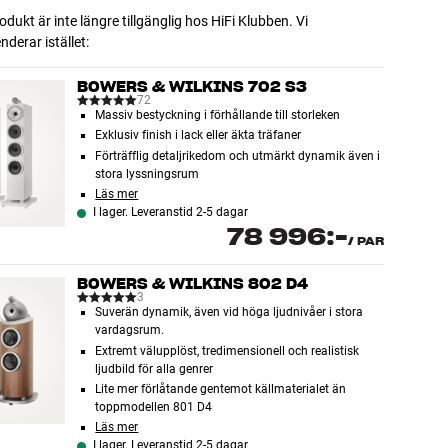
dukt är inte längre tillgänglig hos HiFi Klubben. Vi
erar istället:
BOWERS & WILKINS 702 S3
72
Massiv bestyckning i förhållande till storleken
Exklusiv finish i lack eller äkta träfaner
Förträfflig detaljrikedom och utmärkt dynamik även i
stora lyssningsrum
Läs mer
I lager. Leveranstid 2-5 dagar
78 996:-
/
PAR
BOWERS & WILKINS 802 D4
3
Suverän dynamik, även vid höga ljudnivåer i stora
vardagsrum.
Extremt välupplöst, tredimensionell och realistisk
ljudbild för alla genrer
Lite mer förlåtande gentemot källmaterialet än
toppmodellen 801 D4
Läs mer
I lager. Leveranstid 2-5 dagar