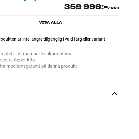
359 996:-
/
PAR
VISA ALLA
odukten är inte längre tillgänglig i vald färg eller variant
smatch - Vi matchar konkurrenterna
dagars öppet köp
års medlemsgaranti på denna produkt