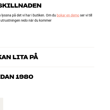
 SKILLNADEN
h lyssna på det vi har i butiken. Om du
bokar en demo
ser vi till
ha utrustningen redo när du kommer
AN LITA PÅ
som kan produkterna och brinner för riktigt bra ljud – både till
mmer om, så hjälper vi dig att hitta den lösning som passar
EDAN 1980
, hemmabio och TV är noggrant utvalda och byggda för att
n och miljön.