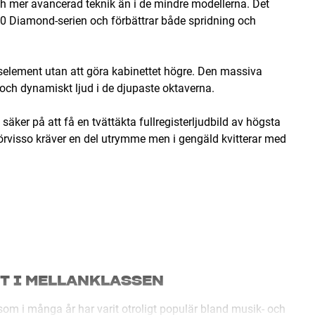
ch mer avancerad teknik än i de mindre modellerna. Det
00 Diamond-serien och förbättrar både spridning och
aselement utan att göra kabinettet högre. Den massiva
 och dynamiskt ljud i de djupaste oktaverna.
ker på att få en tvättäkta fullregisterljudbild av högsta
 förvisso kräver en del utrymme men i gengäld kvitterar med
ET I MELLANKLASSEN
som i många år har varit otroligt populär bland musik- och