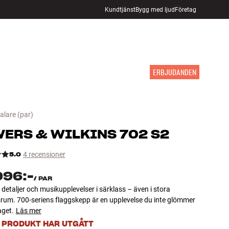
Kundtjänst
Bygg med ljud
Företag
HITTA BUTIK
LOGGA IN
KUNDVAGN
INSPIRATION
MÄRKEN
NYHETER
ERBJUDANDEN
alare
(par)
ERS & WILKINS
702 S2
5.0
4 recensioner
996:-
/
PAR
detaljer och musikupplevelser i särklass – även i stora
rum. 700-seriens flaggskepp är en upplevelse du inte glömmer
aget.
Läs mer
 PRODUKT HAR UTGÅTT