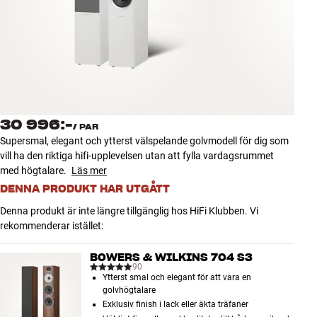
Tillbehör
INSPIRATION
MÄRKEN
NYHETER
30 996:-
/
PAR
Supersmal, elegant och ytterst välspelande golvmodell för dig som
ERBJUDANDEN
vill ha den riktiga hifi-upplevelsen utan att fylla vardagsrummet
med högtalare.
Läs mer
DENNA PRODUKT HAR UTGÅTT
Hitta Butik
Kundtjänst
Denna produkt är inte längre tillgänglig hos HiFi Klubben. Vi
Logga in
rekommenderar istället:
Kundtjänst
Bygg med ljud
BOWERS & WILKINS 704 S3
Företag
90
Ytterst smal och elegant för att vara en
golvhögtalare
Exklusiv finish i lack eller äkta träfaner