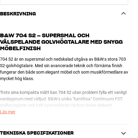
BESKRIVNING
B&W 704 S2 – SUPERSMAL OCH
VÄLSPELANDE GOLVHÖGTALARE MED SNYGG
MÖBELFINISH
704 S2 är en supersmal och nedskalad utgåva av B&W:s stora 703
S2-golvhögtalare. Med sin avancerade teknik och förnäma finish
fungerar den både som elegant möbel och som musikförmedlare av
mycket hög klass.
Trots sina kompakta mått kan 704 S2 utan problem fylla ett vanligt
vardagsrum med välljud. B&W:s unika "kantlösa" Continuum FST-
mellanregister och helt nyutvecklade Carbon Dome-diskant
säkerställer en kristallklar återgivning av röster och instrument,
Läs mer
vilket gör att klassisk musik och jazz blir ett sant nöje att lyssna på.
ELEGANT LÖSNING FÖR BÅDE MUSIK OCH HEMMABIO
TEKNISKA SPECIFIKATIONER