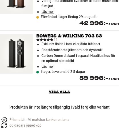
Väldigt fina allround-kvaliteter till både musik och
filmljud
Läs mer
Förväntad i lager lördag 29. augusti.
42 996:-
/
PAR
BOWERS & WILKINS 703 S3
44
Exklusiv finish i lack eller äkta träfaner
Enastående detaljrikedom och dynamik
Carbon Dome-diskant i separat Nautilus-hus för
en optimal stereobild
Läs mer
I lager. Leveranstid 2-5 dagar
59 996:-
/
PAR
VISA ALLA
Produkten är inte längre tillgänglig i vald färg eller variant
Prismatch - Vi matchar konkurrenterna
60 dagars öppet köp