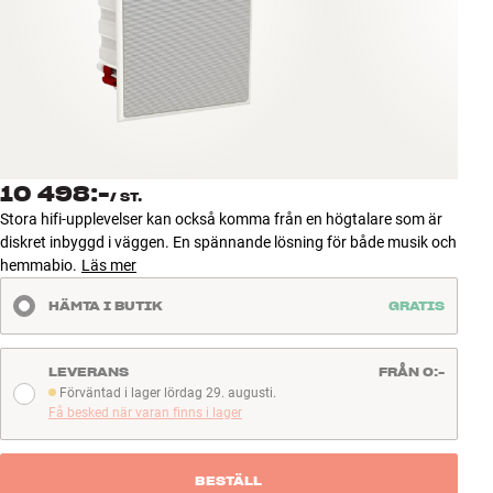
Tillbehör
INSPIRATION
MÄRKEN
NYHETER
10 498:-
/
ST.
Stora hifi-upplevelser kan också komma från en högtalare som är
ERBJUDANDEN
diskret inbyggd i väggen. En spännande lösning för både musik och
hemmabio.
Läs mer
Hitta Butik
HÄMTA I BUTIK
GRATIS
Kundtjänst
Logga in
Kundtjänst
LEVERANS
FRÅN 0:-
Bygg med ljud
Förväntad i lager lördag 29. augusti.
Förväntad i lager lördag 29. augusti.
Företag
Få besked när varan finns i lager
BESTÄLL