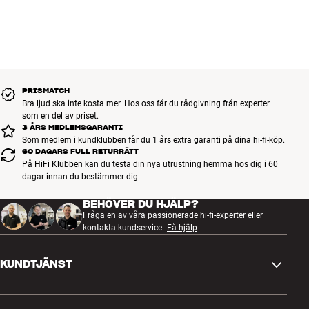
PRISMATCH
Bra ljud ska inte kosta mer. Hos oss får du rådgivning från experter
som en del av priset.
3 ÅRS MEDLEMSGARANTI
Som medlem i kundklubben får du 1 års extra garanti på dina hi-fi-köp.
60 DAGARS FULL RETURRÄTT
På HiFi Klubben kan du testa din nya utrustning hemma hos dig i 60
dagar innan du bestämmer dig.
BEHÖVER DU HJÄLP?
Fråga en av våra passionerade hi-fi-experter eller
kontakta kundservice.
Få hjälp
KUNDTJÄNST
Kontakta oss