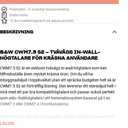
Prismatch - Vi matchar konkurrenterna
Gratis möte
10 års medlemsgaranti på denna produkt
BESKRIVNING
B&W CWM7.5 S2 – TVÅVÄGS IN-WALL-
HÖGTALARE FÖR KRÄSNA ANVÄNDARE
CWM7.5 S2 är en exklusiv tvåvägs in-wall-högtalare som kan
tillfredsställa även mycket kräsna öron. Om du vill ha
inbyggnadsljud i toppkvalitet utan att spräcka budgeten helt så är
CWM7.5 S2 en förträfflig lösning. Den levererar ett stereoljud helt i
nivå med ett par bra kompakthögtalare och passar också perfekt
som sido-/bakhögtalare i ett hemmabiosystem baserat på t.ex.
CWM7.3 eller CWM7.4 i frontkanalerna.
CWM7.5 S2 är den minsta modellen i B&W:s High End-serie CI700.
Jämfört med den billigare serien CI600 har 700-modellerna ännu
Läs mer