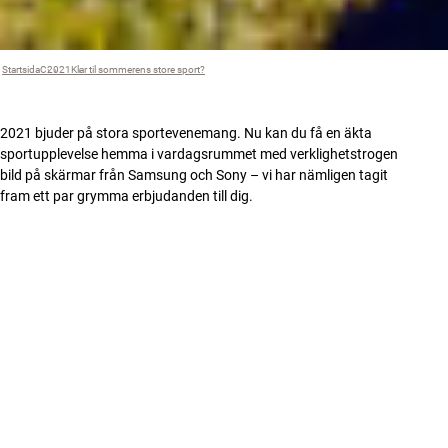
Startsida
C
›
2021
›
Klar til sommerens store sport?
›
2021 bjuder på stora sportevenemang. Nu kan du få en äkta
sportupplevelse hemma i vardagsrummet med verklighetstrogen
bild på skärmar från Samsung och Sony – vi har nämligen tagit
fram ett par grymma erbjudanden till dig.
FILTER
1840 produkter
OUTLET - SPARA 13%
OUTLET - SPARA 25%
Växjö
Stockholm Sickla