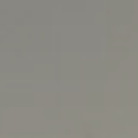
Tillbehör
INSPIRATION
MÄRKEN
NYHETER
ERBJUDANDEN
Hitta Butik
Kundtjänst
Logga in
Kundtjänst
Bygg med ljud
Företag