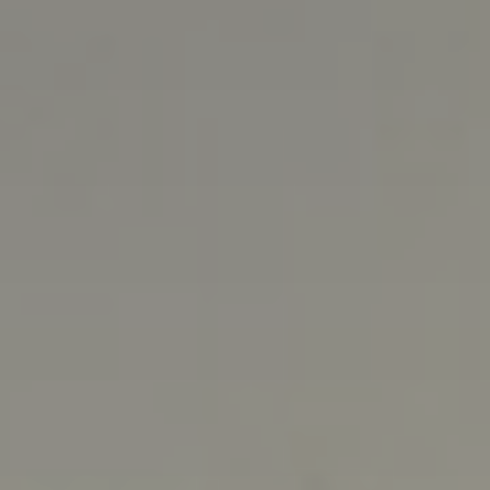
Tillbehör
INSPIRATION
MÄRKEN
NYHETER
ERBJUDANDEN
Hitta Butik
Kundtjänst
Logga in
Kundtjänst
Bygg med ljud
Företag