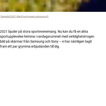
Startsida
C
›
2021
›
Klar til sommerens store sport?
›
2021 bjuder på stora sportevenemang. Nu kan du få en äkta
sportupplevelse hemma i vardagsrummet med verklighetstrogen
bild på skärmar från Samsung och Sony – vi har nämligen tagit
fram ett par grymma erbjudanden till dig.
FILTER
1838 produkter
OUTLET - SPARA 7%
Stockholm Sveavägen
Stockholm Sveavägen