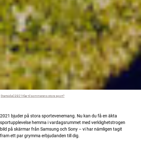
Startsida
C
›
2021
›
Klar til sommerens store sport?
›
2021 bjuder på stora sportevenemang. Nu kan du få en äkta
sportupplevelse hemma i vardagsrummet med verklighetstrogen
bild på skärmar från Samsung och Sony – vi har nämligen tagit
fram ett par grymma erbjudanden till dig.