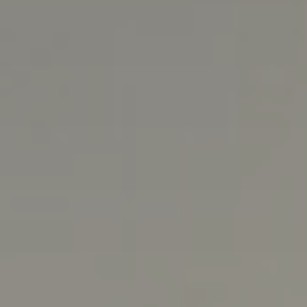
Tillbehör
INSPIRATION
MÄRKEN
NYHETER
ERBJUDANDEN
Hitta Butik
Kundtjänst
Logga in
Kundtjänst
Bygg med ljud
Företag