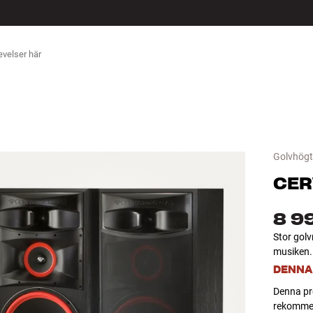
ÖR
Golvhögt
CER
8 9
Stor golv
musiken. 
DENNA
Denna pro
rekommend