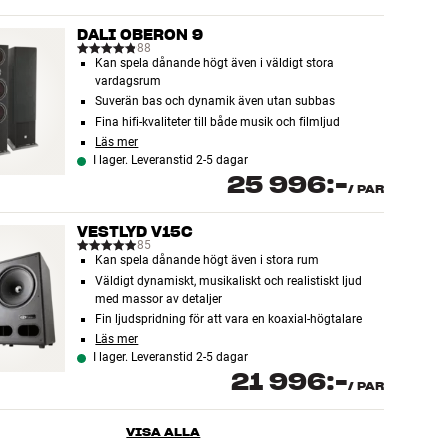
DALI OBERON 9
88
Kan spela dånande högt även i väldigt stora
vardagsrum
Suverän bas och dynamik även utan subbas
Fina hifi-kvaliteter till både musik och filmljud
Läs mer
I lager. Leveranstid 2-5 dagar
25 996:-
/
PAR
VESTLYD V15C
85
Kan spela dånande högt även i stora rum
Väldigt dynamiskt, musikaliskt och realistiskt ljud
med massor av detaljer
Fin ljudspridning för att vara en koaxial-högtalare
Läs mer
I lager. Leveranstid 2-5 dagar
21 996:-
/
PAR
VISA ALLA