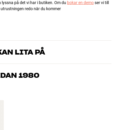
h lyssna på det vi har i butiken. Om du
bokar en demo
ser vi till
ha utrustningen redo när du kommer
AN LITA PÅ
som kan produkterna och brinner för riktigt bra ljud – både till
mmer om, så hjälper vi dig att hitta den lösning som passar
EDAN 1980
, hemmabio och TV är noggrant utvalda och byggda för att
n och miljön.