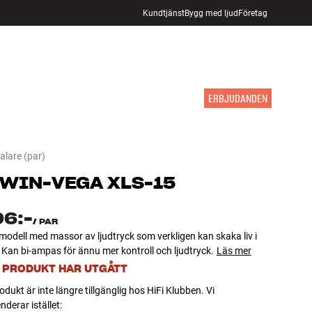
Kundtjänst
Bygg med ljud
Företag
HITTA BUTIK
LOGGA IN
KUNDVAGN
INSPIRATION
MÄRKEN
NYHETER
ERBJUDANDEN
alare
(par)
WIN-VEGA
XLS-15
96:-
/
PAR
modell med massor av ljudtryck som verkligen kan skaka liv i
Kan bi-ampas för ännu mer kontroll och ljudtryck.
Läs mer
 PRODUKT HAR UTGÅTT
dukt är inte längre tillgänglig hos HiFi Klubben. Vi
erar istället: