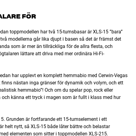
ALARE FÖR
an toppmodellen har två 15-tumsbasar är XLS-15 ”bara”
 två modellerna går lika djupt i basen så det är främst det
da som är mer än tillräckliga för de allra flesta, och
ögtalaren lättare att driva med mer ordinära Hi-Fi-
e redan har upplevt en komplett hemmabio med Cerwin-Vegas
 finns nästan inga gränser för dynamik och volym, och ett
realistisk hemmabio”! Och om du spelar pop, rock eller
 och känna ett tryck i magen som är fullt i klass med hur
5. Grunden är fortfarande ett 15-tumselement i ett
r helt nytt, så XLS-15 både låter bättre och belastar
a med elementen som sitter i toppmodellen XLS-215.