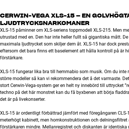
CERWIN-VEGA XLS-15 – EN GOLVHÖGT
LJUDTRYCKSNARKOMANER
XLS-15 påminner om XLS-seriens toppmodell XLS-215. Men med
utrustad med en. Den har inte heller fullt så gigantiska mått. De
maximala ljudtrycket som skiljer dem åt. XLS-15 har dock prestan
eftersom det bara finns ett baselement att hålla kontroll på är h
förstärkare.
XLS-15 fungerar lika bra till hemmabio som musik. Om du int
större modeller så kan vi rekommendera det å det varmaste. Det
stort Cerwin-Vega-system ger en helt ny innebörd till uttrycket ”
techno på det här monstret kan du få byxbenen att börja fladdra
det är på livekonserter.
XLS-15 är ordentligt förbättrad jämfört med föregångaren CLS-1
meterhögt kabinett, men hornkonstruktionen och delningsfiltret ä
förstärkaren mindre. Mellanregistret och diskanten är identisk