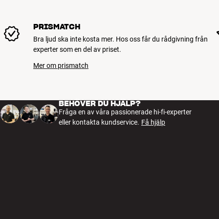
och skrämma barn, vuxna och sällskapsdjur i hela grannskapet
Mer från Cerwin-Vega
PRISMATCH
Bra ljud ska inte kosta mer. Hos oss får du rådgivning från
experter som en del av priset.
Mer om prismatch
BEHÖVER DU HJÄLP?
Fråga en av våra passionerade hi-fi-experter
eller kontakta kundservice.
Få hjälp