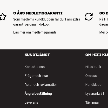
!
3 ÅRS MEDLEMSGARANTI
60 
Som medlem i kundklubben får du 1 års extra
På Hi
garanti på dina hi-fi-köp.
dagar
Läs mer om medlemsgaranti
Mer o
KUNDTJÄNST
OM HIFI K
Kontakta oss
Hitta butik
Frågor och svar
Om oss
Retur och reklamation
Kundklubb
Ångra beställning
Lyssnarkväll
Leverans
Tävlingar