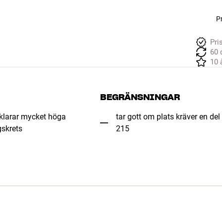
Pr
Pri
60 
10 
BEGRÄNSNINGAR
klarar mycket höga
tar gott om plats kräver en del 
gskrets
215