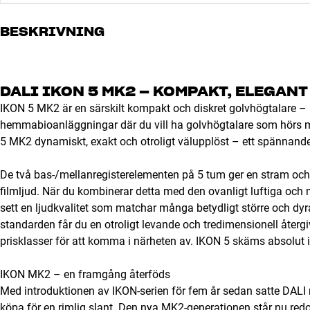
BESKRIVNING
DALI IKON 5 MK2 – KOMPAKT, ELEGAN
IKON 5 MK2 är en särskilt kompakt och diskret golvhögtalare – 
hemmabioanläggningar där du vill ha golvhögtalare som hörs 
5 MK2 dynamiskt, exakt och otroligt välupplöst – ett spännande 
De två bas-/mellanregisterelementen på 5 tum ger en stram och
filmljud. När du kombinerar detta med den ovanligt luftiga och 
sett en ljudkvalitet som matchar många betydligt större och dyr
standarden får du en otroligt levande och tredimensionell återgi
prisklasser för att komma i närheten av. IKON 5 skäms absolut int
IKON MK2 – en framgång återföds
Med introduktionen av IKON-serien för fem år sedan satte DALI 
köpa för en rimlig slant. Den nya MK2-generationen står nu redo