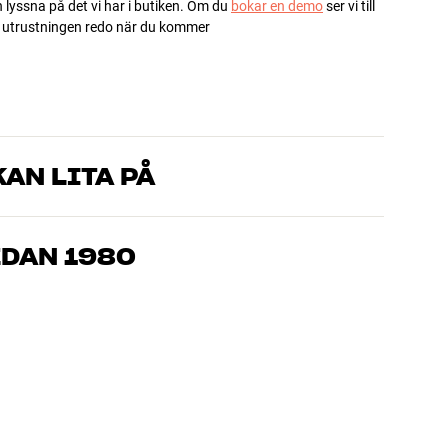
h lyssna på det vi har i butiken. Om du
bokar en demo
ser vi till
ha utrustningen redo när du kommer
AN LITA PÅ
som kan produkterna och brinner för riktigt bra ljud – både till
mmer om, så hjälper vi dig att hitta den lösning som passar
EDAN 1980
, hemmabio och TV är noggrant utvalda och byggda för att
n och miljön.