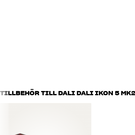
Det som är mest iögonfallande med IKON MK2-serien är de kar
äkta träfiber, samt hybriddiskanten som bestyckats med en 28 
frekvenserna.
Bas-/mellanregisterelementen har utvecklats från grunden, och a
aluminiumchassiet är aerodynamiskt utformat och tillåter extr
den speciella blandningen av träfiber och papp ett styvt och l
Hybriddiskanten kombinerar fördelarna från dome- och bandprin
horisontell spridning samt en silkeslen och luftig diskantåterg
hör normalt hemma i mycket högre prisklasser, och samspelet m
stämmer systemet exakt. Detta tuffa konststycke har DALI bliv
EUPHONIA-, HELICON- och MENTOR-serierna, och resultatet glä
TILLBEHÖR TILL DALI DALI IKON 5 MK
Genomtänkt design på delningsfilter och kabinett
Delningsfiltrets komponenter i IKON MK2 är direktlödda mot varan
signalväg som möjligt. Man har använt några av marknadens bäs
de tillåter alla tänkbara typer av kabelanslutningar, samtidigt s