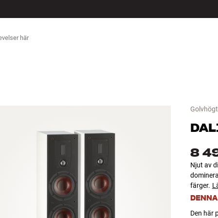
ÖR
Golvhögt
DAL
8 4
Njut av d
dominera
färger.
L
DENNA
Den här p