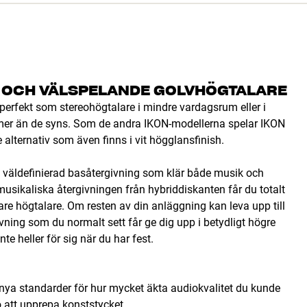
T OCH VÄLSPELANDE GOLVHÖGTALARE
perfekt som stereohögtalare i mindre vardagsrum eller i
mer än de syns. Som de andra IKON-modellerna spelar IKON
alternativ som även finns i vit högglansfinish.
 väldefinierad basåtergivning som klär både musik och
musikaliska återgivningen från hybriddiskanten får du totalt
are högtalare. Om resten av din anläggning kan leva upp till
vning som du normalt sett får ge dig upp i betydligt högre
e heller för sig när du har fest.
nya standarder för hur mycket äkta audiokvalitet du kunde
 att upprepa konststycket.