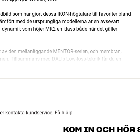
ld som har gjort dessa IKON-högtalare till favoriter bland
jämfört med de ursprungliga modellerna är en avsevärt
d dynamik som höjer MK2 en klass både när det gäller
igt av den mellanliggande MENTOR-serien, och membran,
nen. Tillsammans med DALIs Low-loss-teknik får du en
ill alla typer av musik. En IKON MK2-högtalare behöver inte
t och obesvärat, och den eftertraktade tredimensionella
ger ett exklusivare och elegantare utseende. Under ytan har
kanisk stabilitet och luftgenomströmning. Det
 allroundhögtalare som kommer att locka fram det bästa ur
ler kontakta kundservice.
Få hjälp
KOM IN OCH HÖR