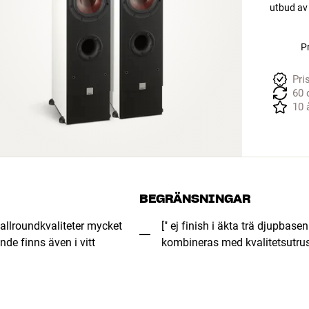
utbud av
Pr
Pri
60 
10 
BEGRÄNSNINGAR
 allroundkvaliteter mycket
[" ej finish i äkta trä djupbase
nde finns även i vitt
kombineras med kvalitetsutrus