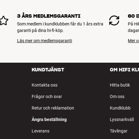
3 ÅRS MEDLEMSGARANTI
60 
Som medlem i kundklubben får du 1 års extra
På Hi
garanti på dina hi-fi-köp.
dagar
Läs mer om medlemsgaranti
Mer o
KUNDTJÄNST
OM HIFI K
Kontakta oss
Hitta butik
Frågor och svar
Om oss
Retur och reklamation
Kundklubb
Ångra beställning
Lyssnarkväll
Leverans
Tävlingar