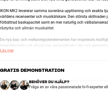
IKON MK2 levererar samma suveräna upplösning och exakta ljudbi
världens recensenter och musikälskare. Den största skillnaden 
förbättrad baskapacitet samt en mer naturlig och välbalansera
råstyrka och allmän musikalitet.
De nya bas- och mellanregisterelementen har inspirerats kraft
magnetsystem och chassi har uppgraderats i den nya generatio
Läs mer
enastående detaljrikedom och respons vid alla ljudstyrkor och t
”sparkas igång” som många andra högtalare – musiken flyter lät
ljudbilden framträder tydligt.
GRATIS DEMONSTRATION
Även designen har fått ett lyft med en ny svart frontbaffel som 
utskärningarna till baselementen optimerats för ännu bättre me
BEHÖVER DU HJÄLP?
sammantagna resultatet av alla förbättringar är en enastående
Fråga en av våra passionerade hi-fi-experter el
även en exklusiv stereo- eller hemmabioanläggning.
Ett högtalarkoncept med exklusiv stamtavla