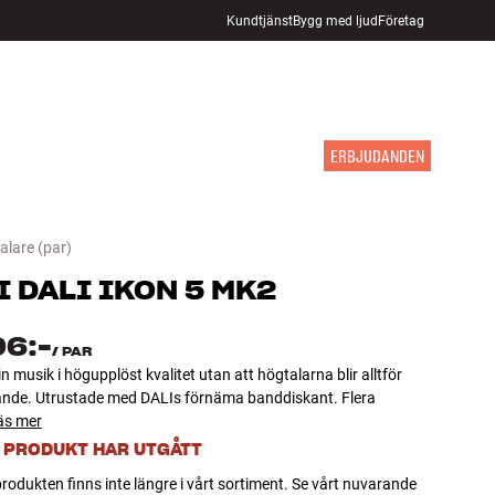
Kundtjänst
Bygg med ljud
Företag
HITTA BUTIK
LOGGA IN
KUNDVAGN
INSPIRATION
MÄRKEN
NYHETER
ERBJUDANDEN
alare
(par)
I
DALI IKON 5 MK2
96:-
/
PAR
in musik i högupplöst kvalitet utan att högtalarna blir alltför
nde. Utrustade med DALIs förnäma banddiskant. Flera
äs mer
 PRODUKT HAR UTGÅTT
rodukten finns inte längre i vårt sortiment. Se vårt nuvarande