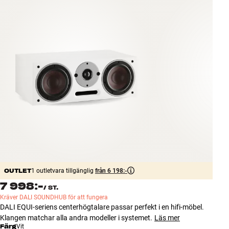
Tillbehör
INSPIRATION
MÄRKEN
NYHETER
ERBJUDANDEN
Hitta Butik
Kundtjänst
Logga in
OUTLET
Kundtjänst
1 outletvara tillgänglig
från 6 198:-
Bygg med ljud
7 998:-
/
ST.
Företag
Kräver DALI SOUNDHUB för att fungera
DALI EQUI-seriens centerhögtalare passar perfekt i en hifi-möbel.
Klangen matchar alla andra modeller i systemet.
Läs mer
Färg
Vit