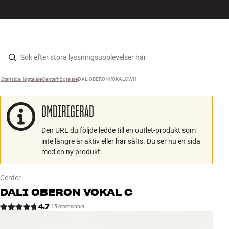
HiFi
MENY
HITTA BUTIK
LOGGA IN
KUNDVAGN
Högtalare
Hopp til innhold
Startsida
Högtalare
›
Centerhögtalare
›
DALIOBERONVOKALCWH
›
Skivspelare
OMDIRIGERAD
Hörlurar
Den URL du följde ledde till en outlet-produkt som
Surround
inte längre är aktiv eller har sålts. Du ser nu en sida
med en ny produkt.
TV
Center
System
DALI
OBERON VOKAL C
4.7
15 recensioner
Kablar