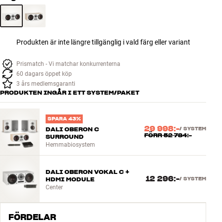
Produkten är inte längre tillgänglig i vald färg eller variant
Prismatch - Vi matchar konkurrenterna
60 dagars öppet köp
3 års medlemsgaranti
PRODUKTEN INGÅR I ETT SYSTEM/PAKET
SPARA 43%
29 998:-
DALI OBERON C
/
SYSTEM
FÖRR
52 784:-
SURROUND
Hemmabiosystem
DALI OBERON VOKAL C +
12 296:-
HDMI MODULE
/
SYSTEM
Center
FÖRDELAR