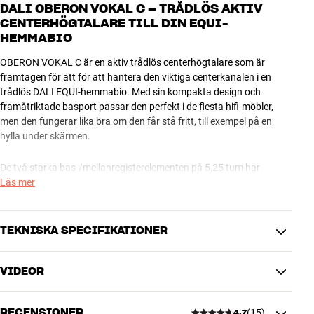
DALI OBERON VOKAL C – TRÅDLÖS AKTIV
CENTERHÖGTALARE TILL DIN EQUI-
HEMMABIO
OBERON VOKAL C är en aktiv trådlös centerhögtalare som är
framtagen för att för att hantera den viktiga centerkanalen i en
trådlös DALI EQUI-hemmabio. Med sin kompakta design och
framåtriktade basport passar den perfekt i de flesta hifi-möbler,
men den fungerar lika bra om den får stå fritt, till exempel på en
hylla under skärmen.
De två starka bas-/mellanregisterelementen på 5,25 tum har
membran i äkta träfiber och är konstruerade med DALIs unika
Läs mer
SMC-magnetsystem och low-loss-teknik som ger dig kristallklar
återgivning av röster, instrument och filmeffekter vid alla
ljudstyrkor. Ultra-lättviktsdiskanten ser samtidigt till att du får ett
TEKNISKA SPECIFIKATIONER
ljud med massor av luft och detaljer.
VIDEOR
Klangen på OBERON VOKAL C är naturligtvis matchad så att du får
PRESTANDA
en fint sammanhängande ljudbild i din hemmabio oavsett vilka
Högtalare-typ
Trådlös högtalare
högtalare från DALI EQUI-systemet du väljer som front- och
RECENSIONER
(
15
)
Frekvensomfång (-3 dB)
47-26.000 Hz
4.7