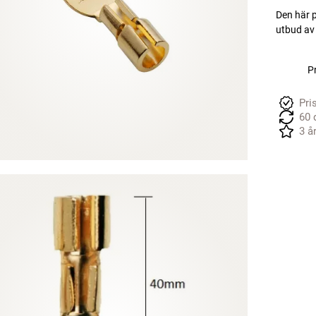
Den här p
utbud av
Pr
Pri
60 
3 å