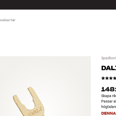
ÖR
Spadkon
DAL
148
Skapa rik
Passar al
högtalare
DENNA