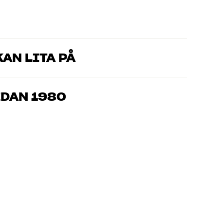
AN LITA PÅ
som kan produkterna och brinner för riktigt bra ljud – både till
mmer om, så hjälper vi dig att hitta den lösning som passar
EDAN 1980
, hemmabio och TV är noggrant utvalda och byggda för att
n och miljön.