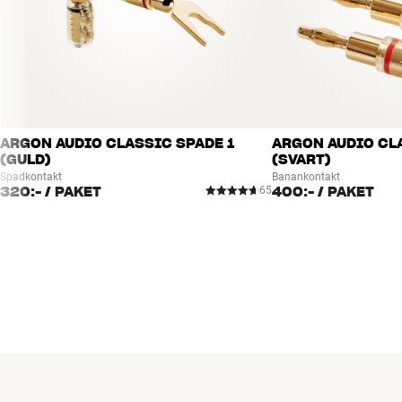
ARGON AUDIO CLASSIC SPADE 1
ARGON AUDIO CL
(GULD)
(SVART)
Spadkontakt
Banankontakt
320:-
/ PAKET
400:-
/ PAKET
65