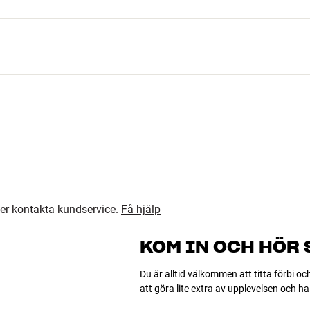
6
4.6
djup)
4
ler kontakta kundservice.
Få hjälp
0
10 recensioner
0
KOM IN OCH HÖR
0
Du är alltid välkommen att titta förbi oc
att göra lite extra av upplevelsen och 