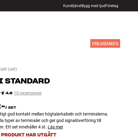
Kundtjänst
Bygg med ljud
Företag
HITTA BUTIK
LOGGA IN
KUNDVAGN
INSPIRATION
MÄRKEN
NYHETER
ERBJUDANDEN
takt
(set)
I
STANDARD
4.6
10 recensioner
:-
/
SET
tigt god kontakt mellan högtalarkabeln och terminalerna.
la typer av terminaler och ger god signalöverföring till
n. Ett set innehåller 4 st.
Läs mer
 PRODUKT HAR UTGÅTT