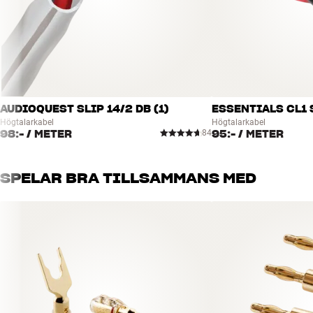
AUDIOQUEST SLIP 14/2 DB (1)
ESSENTIALS CL1 
Högtalarkabel
Högtalarkabel
98:-
/ METER
95:-
/ METER
84
SPELAR BRA TILLSAMMANS MED