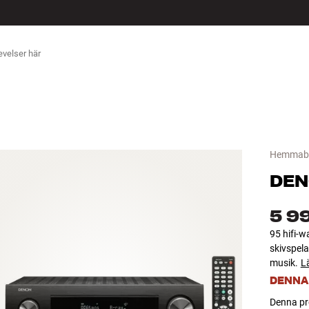
ÖR
Hemmabi
DE
5 9
95 hifi-w
skivspela
musik.
L
DENNA
Denna pro