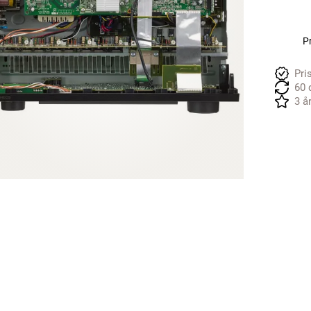
Pr
Pri
60 
3 å