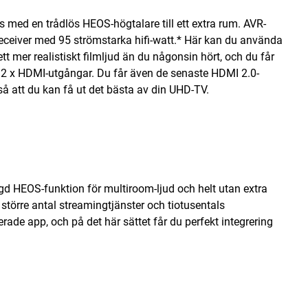
ed en trådlös HEOS-högtalare till ett extra rum. AVR-
eiver med 95 strömstarka hifi-watt.* Här kan du använda
mer realistiskt filmljud än du någonsin hört, och du får
 2 x HDMI-utgångar. Du får även de senaste HDMI 2.0-
å att du kan få ut det bästa av din UHD-TV.
gd HEOS-funktion för multiroom-ljud och helt utan extra
lt större antal streamingtjänster och tiotusentals
kerade app, och på det här sättet får du perfekt integrering
. skivspelare och med inbyggd wifi, Bluetooth, Spotify