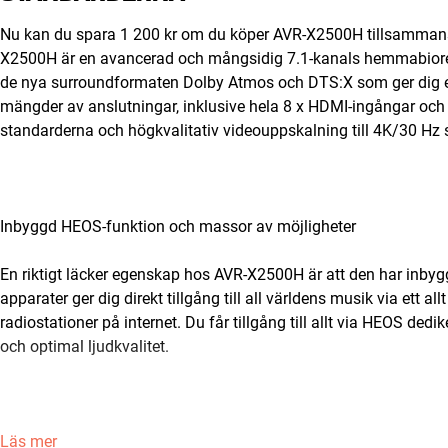
Nu kan du spara 1 200 kr om du köper AVR-X2500H tillsammans m
X2500H är en avancerad och mångsidig 7.1-kanals hemmabiorec
de nya surroundformaten Dolby Atmos och DTS:X som ger dig ett 
mängder av anslutningar, inklusive hela 8 x HDMI-ingångar och
standarderna och högkvalitativ videouppskalning till 4K/30 Hz s
Inbyggd HEOS-funktion och massor av möjligheter
En riktigt läcker egenskap hos AVR-X2500H är att den har inbyg
apparater ger dig direkt tillgång till all världens musik via ett al
radiostationer på internet. Du får tillgång till allt via HEOS dedi
och optimal ljudkvalitet.
Läs mer
Du får anslutningar till både analog och digital utrustning, inkl