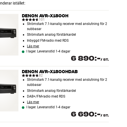
erar istället:
DENON AVR-X1800H
101
Strömstark 7.1-kanalig receiver med anslutning för 2
subbasar
Strömstark analog förstärkardel
Inbyggd FM-radio med RDS
Läs mer
I lager. Leveranstid 1-4 dagar
6 890:-
/
ST.
DENON AVR-X1800HDAB
82
Strömstark 7.1-kanalig receiver med anslutning för 2
subbasar
Strömstark analog förstärkardel
DAB+/FM-radio med RDS
Läs mer
I lager. Leveranstid 1-4 dagar
6 690:-
/
ST.