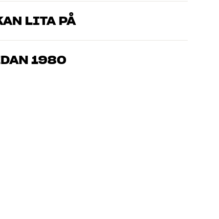
AN LITA PÅ
som kan produkterna och brinner för riktigt bra ljud – både till
mmer om, så hjälper vi dig att hitta den lösning som passar
EDAN 1980
, hemmabio och TV är noggrant utvalda och byggda för att
n och miljön.