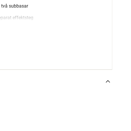
v två subbasar
eparat effektsteg