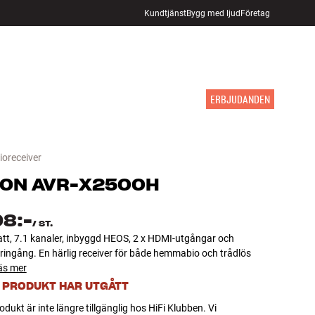
Kundtjänst
Bygg med ljud
Företag
HITTA BUTIK
LOGGA IN
KUNDVAGN
INSPIRATION
MÄRKEN
NYHETER
ERBJUDANDEN
oreceiver
NON
AVR-X2500H
98:-
/
ST.
att, 7.1 kanaler, inbyggd HEOS, 2 x HDMI-utgångar och
ringång. En härlig receiver för både hemmabio och trådlös
äs mer
 PRODUKT HAR UTGÅTT
dukt är inte längre tillgänglig hos HiFi Klubben. Vi