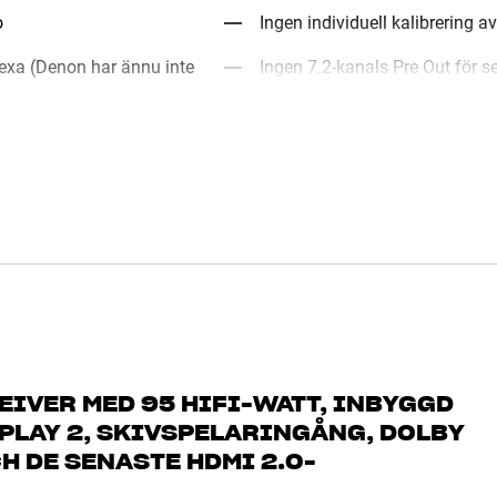
o
Ingen individuell kalibrering a
exa (Denon har ännu inte
Ingen 7.2-kanals Pre Out för s
EIVER MED 95 HIFI-WATT, INBYGGD
PLAY 2, SKIVSPELARINGÅNG, DOLBY
H DE SENASTE HDMI 2.0-