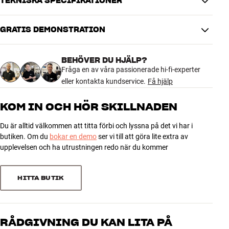
TEKNISKA SPECIFIKATIONER
AL32 Processing samplar upp alla ljudsignaler till 32 bitar, så du får
en mycket finare signalbehandling och ett hörbart bättre ljud. Alla
GRATIS DEMONSTRATION
dessa läckra detaljer bidrar till att ta dina film- och
DIMENSIONER OCH DESIGN
musikupplevelser till den exklusiva ligan. Designen är också extra
Färg
Svart
elegant, med en väldigt enkel front i äkta aluminium. Om du inte
BEHÖVER DU HJÄLP?
Modell / Variant
Svart
behöver den extra effekten och de extrema möjligheterna i
Fråga en av våra passionerade hi-fi-experter
Vikt (kg)
15,4
toppmodellerna har du ett fantastiskt kontrollcenter till din
eller kontakta kundservice.
Få hjälp
hemmabio här.
Vikt emballage (kg)
16,4
47 x 25 x 54 cm (bredd x höjd x
Mått (förpackning)
KOM IN OCH HÖR SKILLNADEN
INBYGGD HEOS-FUNKTION OCH ETT OTAL AVANCERADE
djup)
MÖJLIGHETER
Du är alltid välkommen att titta förbi och lyssna på det vi har i
En riktigt läcker egenskap hos AVR-X4500H är att den har inbyggd
GENERELLA EGENSKAPER
butiken. Om du
bokar en demo
ser vi till att göra lite extra av
HEOS-funktion för multiroom-ljud och helt utan extra apparater ger
Pre out-utgång : 11.2, Zone 2/3 L/R
upplevelsen och ha utrustningen redo när du kommer
dig direkt tillgång till all världens musik via ett allt större antal
Fjärrkontroll : Ja (RC-1219), även via Denon 2016 AVR Remote App
streamingtjänster och tiotusentals radiostationer på internet. Du
för smartphone/surfplatta (iOS/Android)
får tillgång till allt via HEOS dedikerade app, och på det här sättet
HITTA BUTIK
Kategori : Hemmabioreceiver
får du perfekt integrering och optimal ljudkvalitet.
Vikt : 13,7 kg
In-/utgångar för HDMI : 8 (inkl. front)/2, Zone 2
AVR-X4500H ger dig också avancerad digital videobehandling med
D/A-omvandlare för bild : Analog > HDMI
4K-uppskalning och HDMI 2.0 inklusive Dolby Vision/HLG, HDR och
RÅDGIVNING DU KAN LITA PÅ
HDCP 2.2. Det här betyder kort sagt att AVR-X4500H är helt
Färg : Svart eller silver (Premium Silver)