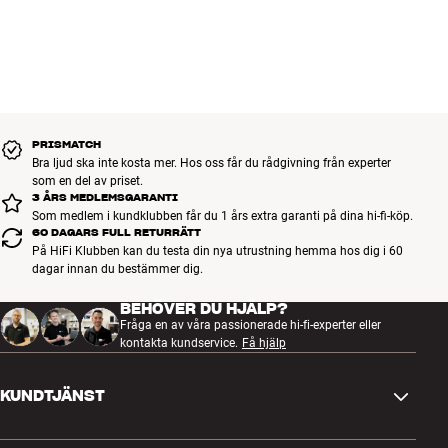
Radiotyp : FM, internetradio via HEOS (TuneIn)
man mäter på samma sätt som vissa konkurrenter (med ett pip på
USB-anslutning : 1 på fronten (iOS/Mass Storage-kompatibel)
1 kHz i en enda kanal) så levererar AVR-X4500H hela 200 watt. Ha
Utgångseffekt (6 ohm/1-kanal/IEC/1kHz) vs. Onkyo, Sony, Pioneer
det i åtanke när du jämför olika produkter!
: 200 watt
Utgångseffekt (6 ohm/2-kanaler/DIN/0,7%THD) : 165 watt
Denon AVR-X4500H finns i svart eller silver (Premium Silver).
Utgångseffekt (8 ohm/2-kanaler/20-20.000Hz/0,05%THD) vs.
Harman Kardon, Yamaha : 125 watt
PRISMATCH
125 HIFI-WATT OCH GEDIGEN KONSTRUKTION
HEOS multiroom-system inbyggt
Bra ljud ska inte kosta mer. Hos oss får du rådgivning från experter
Apple AirPlay 2, Spotify Connect, TIDAL, Qobuz med stöd för Roon,
som en del av priset.
AVR-X4500H är en äkta 9-kanalsreceiver som har konstruerats
3 ÅRS MEDLEMSGARANTI
tvåvägs Bluetooth
med 9 identiska effektblock med specialframtagna, extra
Som medlem i kundklubben får du 1 års extra garanti på dina hi-fi-köp.
Inbyggd trådlös nätverksfunktion (wifi) 2,4/5 GHz
strömstarka utgångstransistorer (DHCT).
60 DAGARS FULL RETURRÄTT
Specialframtagna DHCT-utgångstransistorer (Denon High Current
På HiFi Klubben kan du testa din nya utrustning hemma hos dig i 60
Transistors)
dagar innan du bestämmer dig.
Hela signalvägen har gjorts så kort som möjligt för att uppnå
D.D.S.C. HD-krets (32-bitars)
maximal ljudkvalitet. Det här omfattar användning av två nya Dual-
BEHÖVER DU HJÄLP?
Skiftar automatiskt mellan 3D-ljudformat (Dolby Atmos, Auro-3D,
Core DSP:er, andra nya starka mikroprocessorer, nydesignade
Fråga en av våra passionerade hi-fi-experter eller
DTS:X)
multilagerkretsar och avancerade SMD-moduler (Surface Mount
kontakta kundservice.
Få hjälp
Devices). De olika analoga och digitala sektionerna i förstärkaren är
Front i äkta aluminium
helt åtskilda från varandra och en rad separata strömförsörjningar
Avancerat grafiskt användargränssnitt (GUI) med svenska menyer
KUNDTJÄNST
hjälper till att garantera en helt ren strömförsörjning till alla kretsar.
Röststyrning via Google Assistant (förberedd för Amazon Alexa)**
Guldpläterade RCA-terminaler
Den viktiga D/A-omvandlingen utförs av en 32-bitars HD-version av