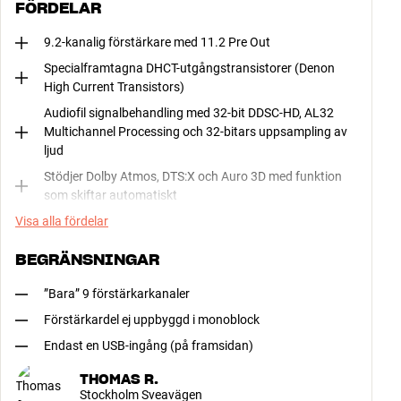
FÖRDELAR
9.2-kanalig förstärkare med 11.2 Pre Out
Specialframtagna DHCT-utgångstransistorer (Denon
High Current Transistors)
Audiofil signalbehandling med 32-bit DDSC-HD, AL32
Multichannel Processing och 32-bitars uppsampling av
ljud
Stödjer Dolby Atmos, DTS:X och Auro 3D med funktion
som skiftar automatiskt
Visa alla fördelar
BEGRÄNSNINGAR
”Bara” 9 förstärkarkanaler
Förstärkardel ej uppbyggd i monoblock
Endast en USB-ingång (på framsidan)
THOMAS R.
Stockholm Sveavägen