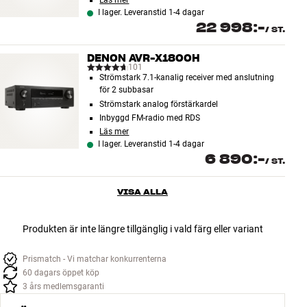
Läs mer
I lager. Leveranstid 1-4 dagar
22 998:-
/
ST.
DENON AVR-X1800H
101
Strömstark 7.1-kanalig receiver med anslutning
för 2 subbasar
Strömstark analog förstärkardel
Inbyggd FM-radio med RDS
Läs mer
I lager. Leveranstid 1-4 dagar
6 890:-
/
ST.
VISA ALLA
Produkten är inte längre tillgänglig i vald färg eller variant
Prismatch - Vi matchar konkurrenterna
60 dagars öppet köp
3 års medlemsgaranti