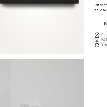
Den här p
utbud av
Pr
Pri
Få 
3 å