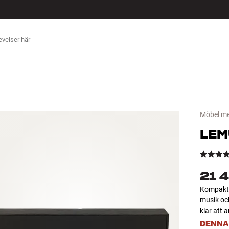
ÖR
Möbel me
LEM
21 
Kompakt 
musik oc
klar att
DENNA