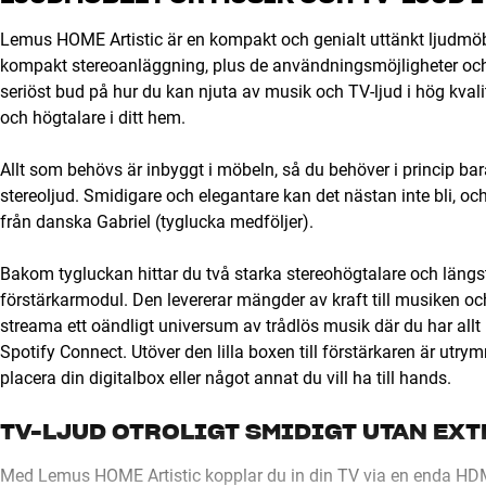
Lemus HOME Artistic är en kompakt och genialt uttänkt ljudmöb
kompakt stereoanläggning, plus de användningsmöjligheter och d
seriöst bud på hur du kan njuta av musik och TV-ljud i hög kval
och högtalare i ditt hem.
Allt som behövs är inbyggt i möbeln, så du behöver i princip bar
stereoljud. Smidigare och elegantare kan det nästan inte bli, och
från danska Gabriel (tyglucka medföljer).
Bakom tygluckan hittar du två starka stereohögtalare och längs
förstärkarmodul. Den levererar mängder av kraft till musiken och
streama ett oändligt universum av trådlös musik där du har allt in
Spotify Connect. Utöver den lilla boxen till förstärkaren är utr
placera din digitalbox eller något annat du vill ha till hands.
TV-LJUD OTROLIGT SMIDIGT UTAN EX
Med Lemus HOME Artistic kopplar du in din TV via en enda HDMI-