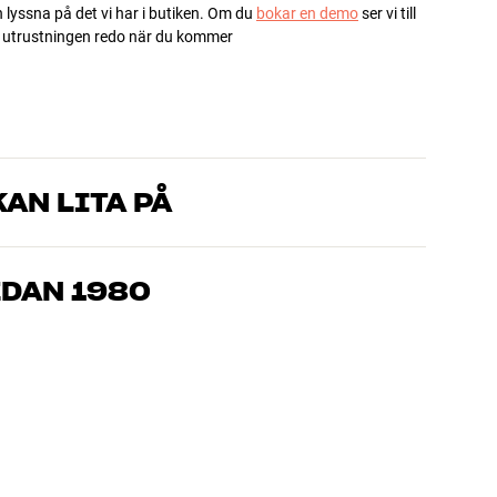
h lyssna på det vi har i butiken. Om du
bokar en demo
ser vi till
ha utrustningen redo när du kommer
AN LITA PÅ
som kan produkterna och brinner för riktigt bra ljud – både till
mmer om, så hjälper vi dig att hitta den lösning som passar
EDAN 1980
, hemmabio och TV är noggrant utvalda och byggda för att
n och miljön.