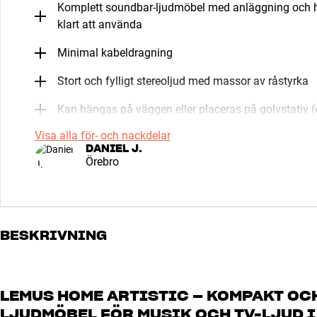
Komplett soundbar-ljudmöbel med anläggning och h
klart att använda
Minimal kabeldragning
Stort och fylligt stereoljud med massor av råstyrka
Kan hängas på väggen eller placeras på golvstativ (e
Visa alla för- och nackdelar
DANIEL J.
Örebro
BESKRIVNING
LEMUS HOME ARTISTIC – KOMPAKT O
LJUDMÖBEL FÖR MUSIK OCH TV-LJUD I