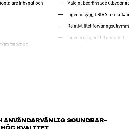
ögtalare inbyggt och
Väldigt begränsade utbyggnad
Ingen inbyggd RIAA-förstärkare
Relativt litet förvaringsutrym
Ingen möjlighet till surround
xtra tillbehör)
CH ANVÄNDARVÄNLIG SOUNDBAR-
 HÖG KVALITET