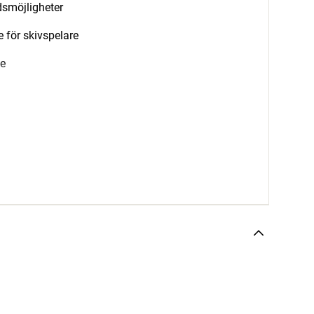
smöjligheter
 för skivspelare
me