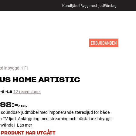
Kundtjänst
Bygg med ljud
Företag
HITTA BUTIK
LOGGA IN
KUNDVAGN
INSPIRATION
MÄRKEN
NYHETER
ERBJUDANDEN
d inbyggd HiFi
US
HOME ARTISTIC
4.8
12 recensioner
498:-
/
ST.
soundbar-ljudmöbel med imponerande stereoljud för både
h TV-ljud. Anläggning med streaming och högtalare inbyggt –
 använda!
Läs mer
 PRODUKT HAR UTGÅTT