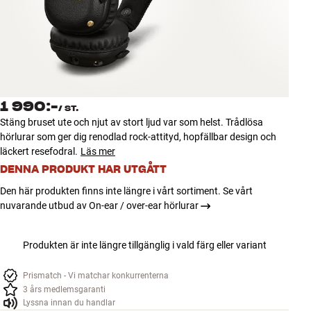
Tillbehör
INSPIRATION
MÄRKEN
1 990:-
/
ST.
NYHETER
Stäng bruset ute och njut av stort ljud var som helst. Trådlösa
hörlurar som ger dig renodlad rock-attityd, hopfällbar design och
ERBJUDANDEN
läckert resefodral.
Läs mer
DENNA PRODUKT HAR UTGÅTT
Hitta Butik
Den här produkten finns inte längre i vårt sortiment. Se vårt
Kundtjänst
nuvarande utbud av On-ear / over-ear hörlurar
Logga in
Kundtjänst
Produkten är inte längre tillgänglig i vald färg eller variant
Bygg med ljud
Företag
Prismatch - Vi matchar konkurrenterna
3 års medlemsgaranti
Lyssna innan du handlar