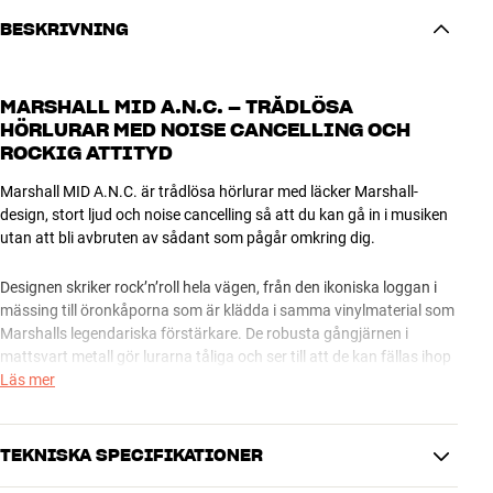
BESKRIVNING
MARSHALL MID A.N.C. – TRÅDLÖSA
HÖRLURAR MED NOISE CANCELLING OCH
ROCKIG ATTITYD
Marshall MID A.N.C. är trådlösa hörlurar med läcker Marshall-
design, stort ljud och noise cancelling så att du kan gå in i musiken
utan att bli avbruten av sådant som pågår omkring dig.
Designen skriker rock’n’roll hela vägen, från den ikoniska loggan i
mässing till öronkåporna som är klädda i samma vinylmaterial som
Marshalls legendariska förstärkare. De robusta gångjärnen i
mattsvart metall gör lurarna tåliga och ser till att de kan fällas ihop
när dina MID A.N.C. ska ner i väskan. För de längre resorna
Läs mer
medföljer ett snyggt gitarrcase-inspirerat resefodral med röd
sammet på insidan som kronan på verket.
TEKNISKA SPECIFIKATIONER
HÄRLIGT TRÅDLÖST LJUD UTAN STÖRNINGAR