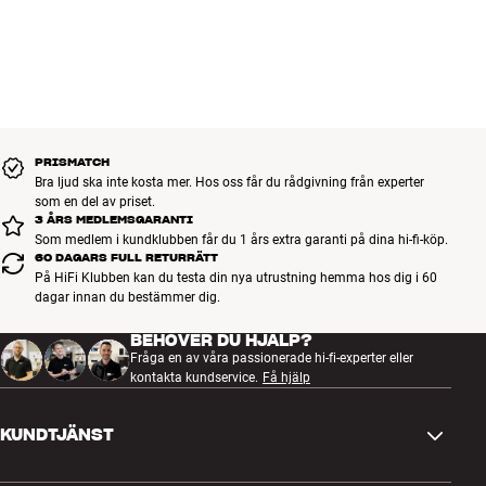
Speltid upp till 20 timmar (30 timmar med ANC-funktionen
frånkopplad)
40 mm element
Behöver ingen ström för lyssning via kabel
Hopfällbar design
USB-laddningskabel, hörlurskabel och resefodral medföljer
PRISMATCH
Bra ljud ska inte kosta mer. Hos oss får du rådgivning från experter
som en del av priset.
3 ÅRS MEDLEMSGARANTI
Som medlem i kundklubben får du 1 års extra garanti på dina hi-fi-köp.
60 DAGARS FULL RETURRÄTT
På HiFi Klubben kan du testa din nya utrustning hemma hos dig i 60
dagar innan du bestämmer dig.
BEHÖVER DU HJÄLP?
Fråga en av våra passionerade hi-fi-experter eller
kontakta kundservice.
Få hjälp
KUNDTJÄNST