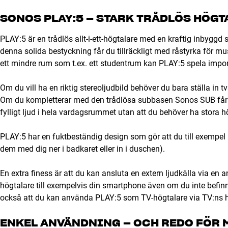
SONOS PLAY:5 – STARK TRÅDLÖS HÖGT
PLAY:5 är en trådlös allt-i-ett-högtalare med en kraftig inbygg
denna solida bestyckning får du tillräckligt med råstyrka för musik
ett mindre rum som t.ex. ett studentrum kan PLAY:5 spela impo
Om du vill ha en riktig stereoljudbild behöver du bara ställa in 
Om du kompletterar med den trådlösa subbasen Sonos SUB får d
fylligt ljud i hela vardagsrummet utan att du behöver ha stora h
PLAY:5 har en fuktbeständig design som gör att du till exempel
dem med dig ner i badkaret eller in i duschen).
En extra finess är att du kan ansluta en extern ljudkälla via e
högtalare till exempelvis din smartphone även om du inte befinne
också att du kan använda PLAY:5 som TV-högtalare via TV:ns h
ENKEL ANVÄNDNING – OCH REDO FÖR