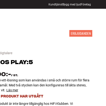
Kundtjänst
Bygg med ljud
Företag
HITTA BUTIK
LOGGA IN
KUNDVAGN
INSPIRATION
MÄRKEN
NYHETER
ERBJUDANDEN
högtalare
NOS
PLAY:5
90:-
/
ST.
t-i-ett-lösning som kan användas i små och större rum för flera
amål. Med två stycken kan den konfigureras till äkta stereo,
vit.
Läs mer
 PRODUKT HAR UTGÅTT
dukt är inte längre tillgänglig hos HiFi Klubben. Vi