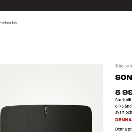
ÖR
Trådlös 
SO
5 9
Stark all
olika änd
svart och 
DENNA
Denna pro