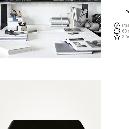
Pr
Pri
60 
3 å