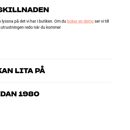
 SKILLNADEN
h lyssna på det vi har i butiken. Om du
bokar en demo
ser vi till
ha utrustningen redo när du kommer
AN LITA PÅ
som kan produkterna och brinner för riktigt bra ljud – både till
mmer om, så hjälper vi dig att hitta den lösning som passar
EDAN 1980
, hemmabio och TV är noggrant utvalda och byggda för att
n och miljön.