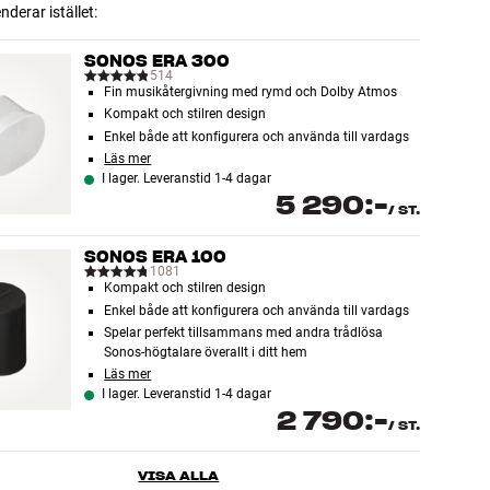
erar istället:
SONOS ERA 300
514
Fin musikåtergivning med rymd och Dolby Atmos
Kompakt och stilren design
Enkel både att konfigurera och använda till vardags
Läs mer
I lager. Leveranstid 1-4 dagar
5 290:-
/
ST.
SONOS ERA 100
1081
Kompakt och stilren design
Enkel både att konfigurera och använda till vardags
Spelar perfekt tillsammans med andra trådlösa
Sonos-högtalare överallt i ditt hem
Läs mer
I lager. Leveranstid 1-4 dagar
2 790:-
/
ST.
VISA ALLA