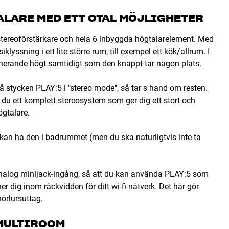
ALARE MED ETT OTAL MÖJLIGHETER
d stereoförstärkare och hela 6 inbyggda högtalarelement. Med
lyssning i ett lite större rum, till exempel ett kök/allrum. I
nerande högt samtidigt som den knappt tar någon plats.
två stycken PLAY:5 i "stereo mode", så tar s hand om resten.
u ett komplett stereosystem som ger dig ett stort och
ögtalare.
 kan ha den i badrummet (men du ska naturligtvis inte ta
n analog minijack-ingång, så att du kan använda PLAY:5 som
r dig inom räckvidden för ditt wi-fi-nätverk. Det här gör
örlursuttag.
 MULTIROOM