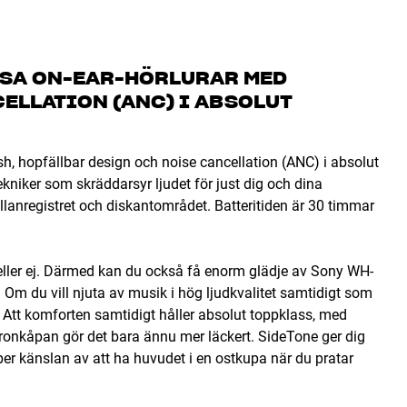
SA ON-EAR-HÖRLURAR MED
ELLATION (ANC) I ABSOLUT
h, hopfällbar design och noise cancellation (ANC) i absolut
niker som skräddarsyr ljudet för just dig och dina
mellanregistret och diskantområdet. Batteritiden är 30 timmar
eller ej. Därmed kan du också få enorm glädje av Sony WH-
Om du vill njuta av musik i hög ljudkvalitet samtidigt som
. Att komforten samtidigt håller absolut toppklass, med
öronkåpan gör det bara ännu mer läckert. SideTone ger dig
er känslan av att ha huvudet i en ostkupa när du pratar