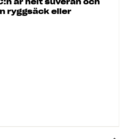
NC:n är helt suverän och
in ryggsäck eller