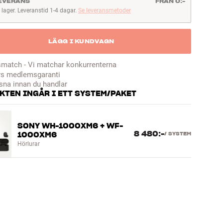
EVERANS
FRÅN 0:-
I lager. Leveranstid 1-4 dagar.
Se leveransmetoder
lager. Leveranstid 1-4 dagar
LÄGG I KUNDVAGN
smatch - Vi matchar konkurrenterna
rs medlemsgaranti
sna innan du handlar
KTEN INGÅR I ETT SYSTEM/PAKET
SONY WH-1000XM6 + WF-
8 480:-
1000XM6
/
SYSTEM
Hörlurar