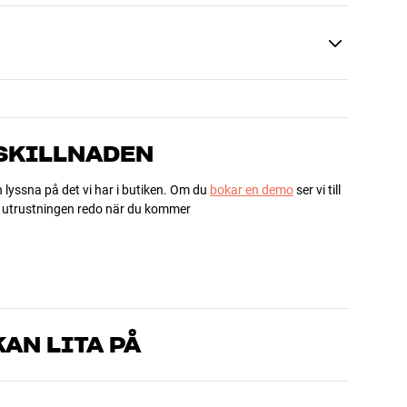
 SKILLNADEN
h lyssna på det vi har i butiken. Om du
bokar en demo
ser vi till
ha utrustningen redo när du kommer
AN LITA PÅ
som kan produkterna och brinner för riktigt bra ljud – både till
mmer om, så hjälper vi dig att hitta den lösning som passar