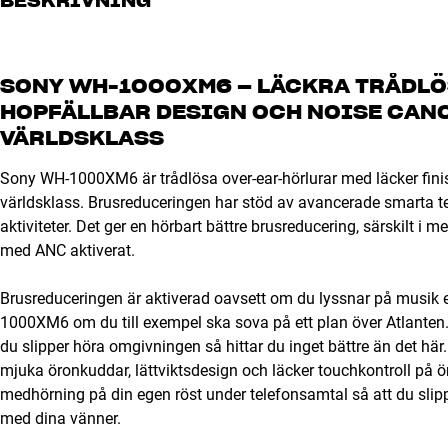
BESKRIVNING
SONY WH-1000XM6 – LÄCKRA TRÅDLÖ
HOPFÄLLBAR DESIGN OCH NOISE CANC
VÄRLDSKLASS
Sony WH-1000XM6 är trådlösa over-ear-hörlurar med läcker finis
världsklass. Brusreduceringen har stöd av avancerade smarta tek
aktiviteter. Det ger en hörbart bättre brusreducering, särskilt i 
med ANC aktiverat.
Brusreduceringen är aktiverad oavsett om du lyssnar på musik 
1000XM6 om du till exempel ska sova på ett plan över Atlanten. 
du slipper höra omgivningen så hittar du inget bättre än det här
mjuka öronkuddar, lättviktsdesign och läcker touchkontroll på 
medhörning på din egen röst under telefonsamtal så att du slipp
med dina vänner.