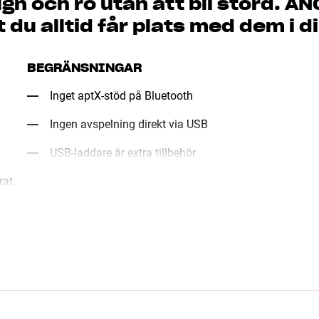
ugn och ro utan att bli störd. A
t du alltid får plats med dem i d
BEGRÄNSNINGAR
Inget aptX-stöd på Bluetooth
Ingen avspelning direkt via USB
USB-laddare är extra tillbehör
rat