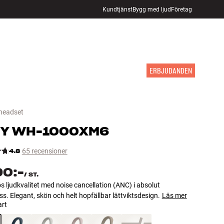
Kundtjänst
Bygg med ljud
Företag
HITTA BUTIK
LOGGA IN
KUNDVAGN
INSPIRATION
MÄRKEN
NYHETER
ERBJUDANDEN
 headset
Y
WH-1000XM6
4.8
65 recensioner
90:-
/
ST.
ös ljudkvalitet med noise cancellation (ANC) i absolut
ss. Elegant, skön och helt hopfällbar lättviktsdesign.
Läs mer
art