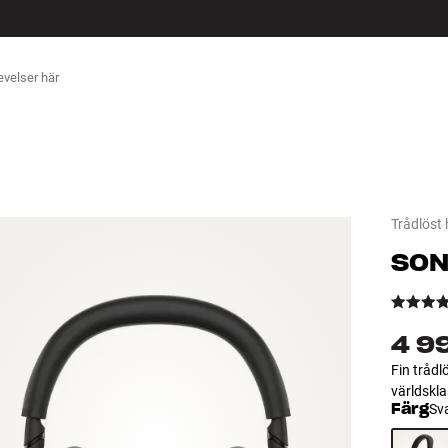
ÖR
Trådlöst
SON
4 9
Fin trådl
världskla
Färg
Sv