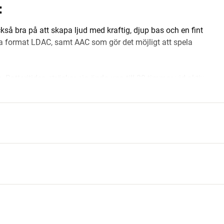
I
så bra på att skapa ljud med kraftig, djup bas och en fint
ta format LDAC, samt AAC som gör det möjligt att spela
atteritiden sträcker sig ända upp till 30 timmar vid aktiv
lut kan du fortfarande lyssna via den medföljande kabeln
bel (3,5 mm guldpläterad minijack-kontakt) medföljer.
sik SE
(Svenska)
Hifi.de
(Tyska)
HiFI NL
(Holländska)
)
gn. Huvudbygeln är förbättrad jämfört med tidigare