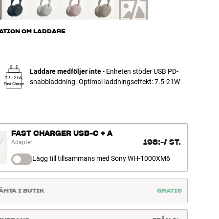
ATION OM LADDARE
Laddare medföljer inte
- Enheten stöder USB PD-
7.5 - 21W,
snabbladdning. Optimal laddningseffekt: 7.5-21W
Fast Charge
FAST CHARGER USB-C + A
198:-
/
ST.
Adapter
Lägg till tillsammans med Sony WH-1000XM6
ÄMTA I BUTIK
GRATIS