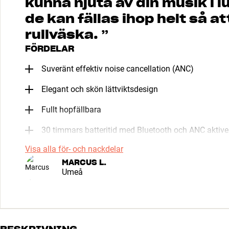
kunna njuta av din musik i l
de kan fällas ihop helt så at
rullväska.
”
FÖRDELAR
Suveränt effektiv noise cancellation (ANC)
Elegant och skön lättviktsdesign
Fullt hopfällbara
30 timmars batteritid med Bluetooth och ANC aktive
Visa alla för- och nackdelar
MARCUS L.
Umeå