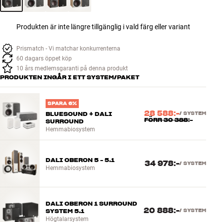
Produkten är inte längre tillgänglig i vald färg eller variant
Prismatch - Vi matchar konkurrenterna
60 dagars öppet köp
10 års medlemsgaranti på denna produkt
PRODUKTEN INGÅR I ETT SYSTEM/PAKET
SPARA 6%
28 588:-
BLUESOUND + DALI
/
SYSTEM
FÖRR
30 388:-
SURROUND
Hemmabiosystem
DALI OBERON 5 - 5.1
34 978:-
/
SYSTEM
Hemmabiosystem
DALI OBERON 1 SURROUND
20 888:-
SYSTEM 5.1
/
SYSTEM
Högtalarsystem