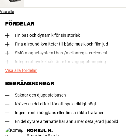
Visa alla
FÖRDELAR
Fin bas och dynamik för sin storlek
Fina allround-kvaliteter till både musik och filmljud
SMC-magnetsystem i bas-/mellanregisterelement
Integrerat nyckelhålsfäste för väggupphängning
Visa alla fördelar
BEGRÄNSNINGAR
Saknar den djupaste basen
Kräver en del effekt för att spela riktigt högt
Ingen front i högglans eller finish i äkta träfaner
En del dyrare alternativ har ännu mer detaljerad ljudbild
KOMEJL N.
Stockholm Sickla