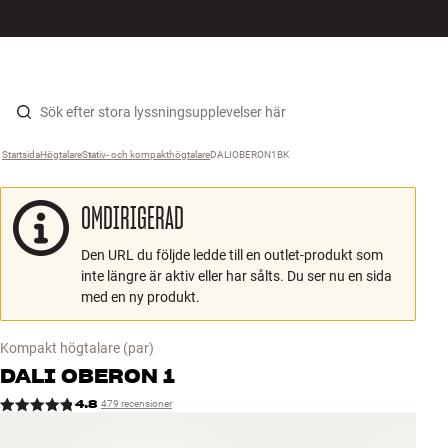
HiFi
MENY
HITTA BUTIK
LOGGA IN
KUNDVAGN
Högtalare
Hopp til innhold
Startsida
Högtalare
›
Stativ- och kompakthögtalare
›
DALIOBERON1BK
›
Skivspelare
OMDIRIGERAD
Hörlurar
Den URL du följde ledde till en outlet-produkt som
Surround
inte längre är aktiv eller har sålts. Du ser nu en sida
med en ny produkt.
TV
Kompakt högtalare
(par)
System
DALI
OBERON 1
4.8
479 recensioner
Kablar