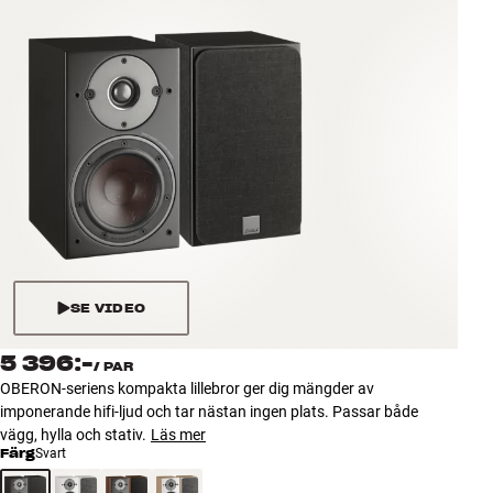
Tillbehör
INSPIRATION
MÄRKEN
NYHETER
ERBJUDANDEN
Hitta Butik
SE VIDEO
Kundtjänst
Logga in
5 396:-
/
PAR
Kundtjänst
OBERON-seriens kompakta lillebror ger dig mängder av
Bygg med ljud
imponerande hifi-ljud och tar nästan ingen plats. Passar både
Företag
vägg, hylla och stativ.
Läs mer
Färg
Svart