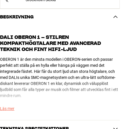
BESKRIVNING
DALI OBERON 1 – STILREN
KOMPAKTHÖGTALARE MED AVANCERAD
TEKNIK OCH FINT HIFI-LJUD
OBERON 1 är den minsta modellen i OBERON-serien och passar
perfekt att ställa på en hylla eller hänga på väggen med det
integrerade fästet. Här får du stort ljud utan stora högtalare, och
med DALIs unika SMC-magnetsystem och en ultra-lätt softdome-
diskant levererar OBERON 1 en klar, dynamisk och välupplöst
ljudbild som får alla typer av musik och filmer att utvecklas fint i ett
mindre rum.
OBERON 1 är en kvalitetsprodukt på alla sätt och vis, och kommer
Läs mer
att ge dig massor av ägarglädje och musikaliska upplevelser.
Utförandet håller hög klass med elegant rundat frontskydd i tyg,
och precis som de andra högtalarna i OBERON-serien kommer
TEKNISKA SPECIFIKATIONER