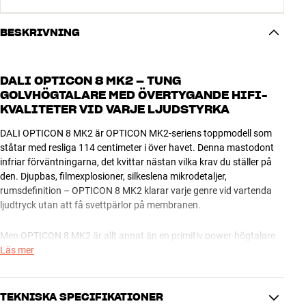
BESKRIVNING
DALI OPTICON 8 MK2 – TUNG
GOLVHÖGTALARE MED ÖVERTYGANDE HIFI-
KVALITETER VID VARJE LJUDSTYRKA
DALI OPTICON 8 MK2 är OPTICON MK2-seriens toppmodell som
ståtar med resliga 114 centimeter i över havet. Denna mastodont
infriar förväntningarna, det kvittar nästan vilka krav du ställer på
den. Djupbas, filmexplosioner, silkeslena mikrodetaljer,
rumsdefinition – OPTICON 8 MK2 klarar varje genre vid vartenda
ljudtryck utan att få svettpärlor på membranen.
Men OPTICON 8 MK2 är allt annat än en primitiv power-högtalare.
Trots den massiva bestyckningen är den nämligen nästan
Läs mer
mirakulöst avstämd till ett övertygande neutralt och välupplöst hifi-
ljud. DALIs unika SMC-magnetsystem, Low-loss-teknik och seriös
kvalitet ända in i minsta detalj gör att OPTICON 8 MK2 kan leverera
TEKNISKA SPECIFIKATIONER