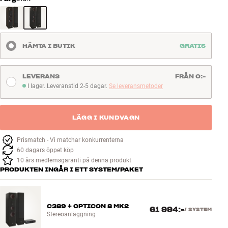
HÄMTA I BUTIK
GRATIS
LEVERANS
FRÅN 0:-
I lager. Leveranstid 2-5 dagar.
Se leveransmetoder
I lager. Leveranstid 2-5 dagar
LÄGG I KUNDVAGN
Prismatch - Vi matchar konkurrenterna
60 dagars öppet köp
10 års medlemsgaranti på denna produkt
PRODUKTEN INGÅR I ETT SYSTEM/PAKET
C389 + OPTICON 8 MK2
61 994:-
/
SYSTEM
Stereoanläggning