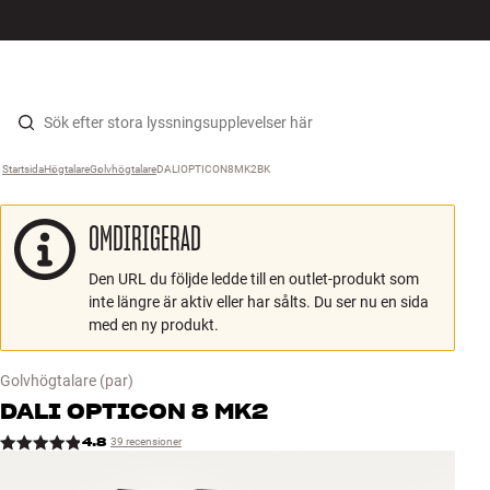
HiFi
MENY
HITTA BUTIK
LOGGA IN
KUNDVAGN
Högtalare
Hopp til innhold
Startsida
Högtalare
›
Golvhögtalare
›
DALIOPTICON8MK2BK
›
Skivspelare
OMDIRIGERAD
Hörlurar
Den URL du följde ledde till en outlet-produkt som
Surround
inte längre är aktiv eller har sålts. Du ser nu en sida
med en ny produkt.
TV
Golvhögtalare
(par)
System
DALI
OPTICON 8 MK2
4.8
39 recensioner
Kablar