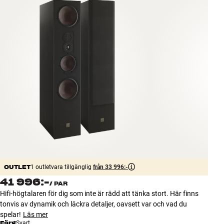
Tillbehör
INSPIRATION
MÄRKEN
NYHETER
ERBJUDANDEN
Hitta Butik
Kundtjänst
Logga in
OUTLET
Kundtjänst
1 outletvara tillgänglig
från 33 996:-
Bygg med ljud
41 996:-
/
PAR
Företag
Hifi-högtalaren för dig som inte är rädd att tänka stort. Här finns
tonvis av dynamik och läckra detaljer, oavsett var och vad du
spelar!
Läs mer
Färg
Svart