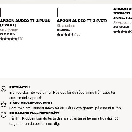
ARGON A
SIGNATU
INKL. P
ARGON AUDIO TT-3 PLUS
ARGON AUDIO TT-3 (VIT)
Skivspelare
(SVART)
Skivspelare
19 998:-
5 298:-
Skivspelare
6 998:-
487
581
PRISMATCH
Bra ljud ska inte kosta mer. Hos oss får du rådgivning från experter
som en del av priset.
3 ÅRS MEDLEMSGARANTI
Som medlem i kundklubben får du 1 års extra garanti på dina hi-fi-köp.
60 DAGARS FULL RETURRÄTT
På HiFi Klubben kan du testa din nya utrustning hemma hos dig i 60
dagar innan du bestämmer dig.