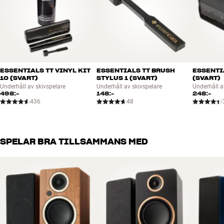
Vibrationsdämpande fötter
Skivspelarlock, strömförsörjning (1,8 m) och RCA-kabel (1,5 m)
medföljer
Vikt inställning för pickup: 3,5 gram
ESSENTIALS TT VINYL KIT
ESSENTIALS TT BRUSH
ESSENTI
10 (SVART)
STYLUS 1 (SVART)
(SVART)
Underhåll av skivspelare
Underhåll av skivspelare
Underhåll a
498:-
148:-
248:-
436
48
SPELAR BRA TILLSAMMANS MED