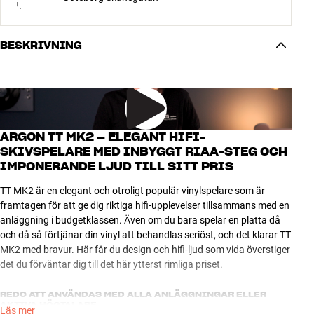
BESKRIVNING
ARGON TT MK2 – ELEGANT HIFI-
SKIVSPELARE MED INBYGGT RIAA-STEG OCH
IMPONERANDE LJUD TILL SITT PRIS
TT MK2 är en elegant och otroligt populär vinylspelare som är
framtagen för att ge dig riktiga hifi-upplevelser tillsammans med en
anläggning i budgetklassen. Även om du bara spelar en platta då
och då så förtjänar din vinyl att behandlas seriöst, och det klarar TT
MK2 med bravur. Här får du design och hifi-ljud som vida överstiger
det du förväntar dig till det här ytterst rimliga priset.
REDO ATT ANVÄNDAS MED ALLA ANLÄGGNINGAR ELLER
AKTIVA HÖGTALARE
Läs mer