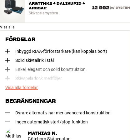
ARGTTMK2 + DALIKUPID +
12 992:-
ARGSA2
/
SYSTEM
Skivspelarsystem
Visa alla
FÖRDELAR
Inbyggd RIAA-förförstärkare (kan kopplas bort)
Solid skivtallrik i stål
Enkel, elegant och solid konstruktion
Skivspelarlock medföljer
Visa alla fördelar
BEGRÄNSNINGAR
Dyrare alternativ har mer avancerad konstruktion
Ingen automatisk start/stop-funktion
MATHIAS N.
Göteborg Skånegatan