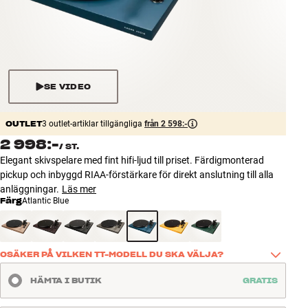
Tillbehör
INSPIRATION
MÄRKEN
SE VIDEO
NYHETER
OUTLET
3 outlet-artiklar tillgängliga
från 2 598:-
2 998:-
/
ST.
ERBJUDANDEN
Elegant skivspelare med fint hifi-ljud till priset. Färdigmonterad
pickup och inbyggd RIAA-förstärkare för direkt anslutning till alla
Hitta Butik
anläggningar.
Läs mer
Kundtjänst
Färg
Atlantic Blue
Logga in
Kundtjänst
Bygg med ljud
OSÄKER PÅ VILKEN TT-MODELL DU SKA VÄLJA?
Företag
Det finns många detaljer att hålla koll på när man väljer skivspelare. 
HÄMTA I BUTIK
GRATIS
Vår guide samlar allt på ett ställe och gör det enkelt att hitta den 
Argon Audio TT-modell som passar ditt hem och dina behov. 