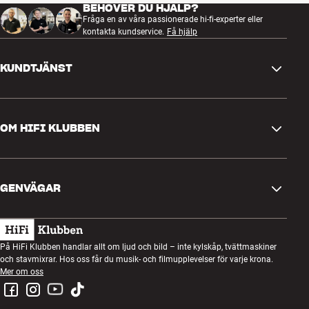
BEHÖVER DU HJÄLP?
Fråga en av våra passionerade hi-fi-experter eller
kontakta kundservice.
Få hjälp
KUNDTJÄNST
Kontakta oss
OM HIFI KLUBBEN
Frågor och svar
Retur och reklamation
Hitta butik
Ångra beställning
GENVÄGAR
Om oss
Leverans
Kundklubb
Presentkort
Köpvillkor
Lyssnarkväll
På HiFi Klubben handlar allt om ljud och bild – inte kylskåp, tvättmaskiner
Bygg med ljud
och stavmixrar. Hos oss får du musik- och filmupplevelser för varje krona.
Integritetspolicy
Tävlingar
Mer om oss
Montering och installation
Jobb i HiFi Klubben
Hyr en SOUNDBOKS