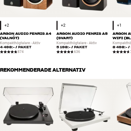
ARGON AUDIO FENRIS A4
ARGON AUDIO FENRIS A5
ARGON A
(VALNÖT)
(SVART)
WIFI (BL
Kompakthögtalare - Aktiv
Kompakthögtalare - Aktiv
Kompakthög
4 498:-
/ PAKET
5 198:-
/ PAKET
8 498:-
/
874
636
REKOMMENDERADE ALTERNATIV