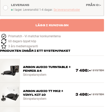
Se den här
LEVERANS
FRÅN 0:-
I lager. Leveranstid 1-4 dagar.
Se leveransmetoder
I lager. Leveranstid 1-4 dagar
LÄGG I KUNDVAGN
Prismatch - Vi matchar konkurrenterna
60 dagars öppet köp
3 års medlemsgaranti
PRODUKTEN INGÅR I ETT SYSTEM/PAKET
ARGON AUDIO TURNTABLE +
7 496:-
FENRIS A4
/
SYSTEM
Skivspelarsystem
ARGON AUDIO TT MK2 +
3 496:-
VINYL KIT 10
/
SYSTEM
Skivspelarsystem