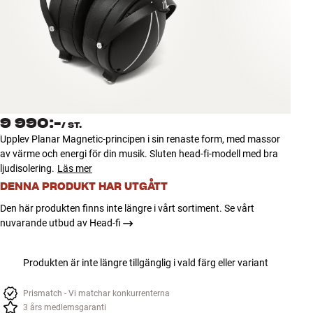
Tillbehör
INSPIRATION
MÄRKEN
NYHETER
9 990:-
/
ST.
Upplev Planar Magnetic-principen i sin renaste form, med massor
ERBJUDANDEN
av värme och energi för din musik. Sluten head-fi-modell med bra
ljudisolering.
Läs mer
DENNA PRODUKT HAR UTGÅTT
Hitta Butik
Kundtjänst
Den här produkten finns inte längre i vårt sortiment. Se vårt
Logga in
nuvarande utbud av Head-fi
Kundtjänst
Bygg med ljud
Företag
Produkten är inte längre tillgänglig i vald färg eller variant
Prismatch - Vi matchar konkurrenterna
3 års medlemsgaranti