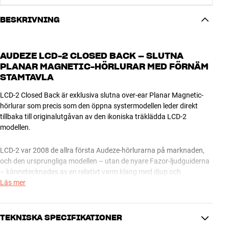
BESKRIVNING
AUDEZE LCD-2 CLOSED BACK – SLUTNA
PLANAR MAGNETIC-HÖRLURAR MED FÖRNÄM
STAMTAVLA
LCD-2 Closed Back är exklusiva slutna over-ear Planar Magnetic-
hörlurar som precis som den öppna systermodellen leder direkt
tillbaka till originalutgåvan av den ikoniska träklädda LCD-2
modellen.
LCD-2 var 2008 de allra första Audeze-hörlurarna på marknaden,
och den ursprungliga modellen – utan de nyare Fazor-ljudguiderna
– kännetecknades av en relativt varm klang med djup och
dynamisk bas. De 106 mm stora elementen i LCD-2 Closed Back är
Läs mer
också konstruerade utan Fazor-systemet, och därför påminner
ljudet mycket om det ikoniska originalet. Closed Back och Classic
har i grunden samma teknik och klangkaraktär, så valet är främst
TEKNISKA SPECIFIKATIONER
en fråga om huruvida du föredrar en öppen eller sluten modell.