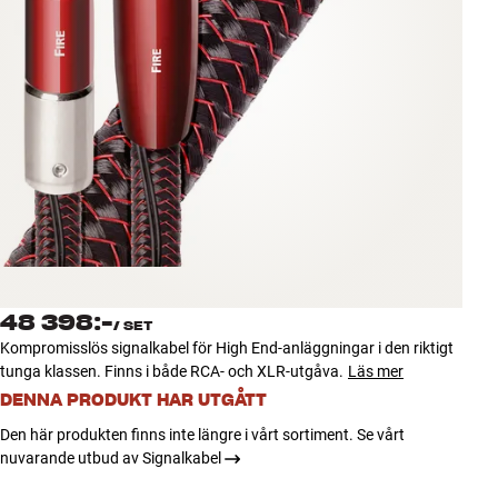
Tillbehör
INSPIRATION
MÄRKEN
NYHETER
ERBJUDANDEN
Hitta Butik
48 398:-
Kundtjänst
/
SET
Kompromisslös signalkabel för High End-anläggningar i den riktigt
Logga in
tunga klassen. Finns i både RCA- och XLR-utgåva.
Läs mer
Kundtjänst
Bygg med ljud
DENNA PRODUKT HAR UTGÅTT
Företag
Den här produkten finns inte längre i vårt sortiment. Se vårt
nuvarande utbud av Signalkabel