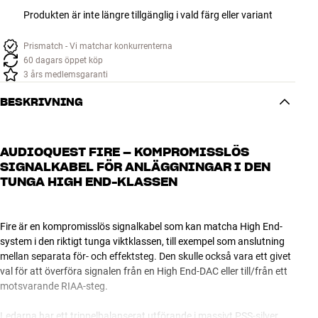
Produkten är inte längre tillgänglig i vald färg eller variant
Prismatch - Vi matchar konkurrenterna
60 dagars öppet köp
3 års medlemsgaranti
BESKRIVNING
AUDIOQUEST FIRE – KOMPROMISSLÖS
SIGNALKABEL FÖR ANLÄGGNINGAR I DEN
TUNGA HIGH END-KLASSEN
Fire är en kompromisslös signalkabel som kan matcha High End-
system i den riktigt tunga viktklassen, till exempel som anslutning
mellan separata för- och effektsteg. Den skulle också vara ett givet
val för att överföra signalen från en High End-DAC eller till/från ett
motsvarande RIAA-steg.
Ledarna har ett trippelbalanserat utförande i massivt PSS-silver