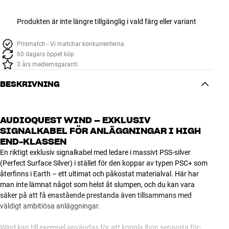
Produkten är inte längre tillgänglig i vald färg eller variant
Prismatch - Vi matchar konkurrenterna
60 dagars öppet köp
3 års medlemsgaranti
BESKRIVNING
AUDIOQUEST WIND – EXKLUSIV
SIGNALKABEL FÖR ANLÄGGNINGAR I HIGH
END-KLASSEN
En riktigt exklusiv signalkabel med ledare i massivt PSS-silver
(Perfect Surface Silver) i stället för den koppar av typen PSC+ som
återfinns i Earth – ett ultimat och påkostat materialval. Här har
man inte lämnat något som helst åt slumpen, och du kan vara
säker på att få enastående prestanda även tillsammans med
väldigt ambitiösa anläggningar.
Wind kan till exempel användas för att koppla ihop separata för-