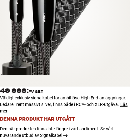
Tillbehör
INSPIRATION
MÄRKEN
NYHETER
ERBJUDANDEN
Hitta Butik
49 998:-
Kundtjänst
/
SET
Väldigt exklusiv signalkabel för ambitiösa High End-anläggningar.
Logga in
Ledare i rent massivt silver, finns både i RCA- och XLR-utgåva.
Läs
Kundtjänst
mer
Bygg med ljud
Företag
DENNA PRODUKT HAR UTGÅTT
Den här produkten finns inte längre i vårt sortiment. Se vårt
nuvarande utbud av Signalkabel