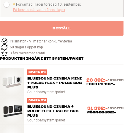
Förväntad i lager torsdag 10. september.
Förväntad i lager torsdag 10. september.
Få besked när varan finns i lager
BESTÄLL
Prismatch - Vi matchar konkurrenterna
60 dagars öppet köp
3 års medlemsgaranti
PRODUKTEN INGÅR I ETT SYSTEM/PAKET
SPARA 6%
BLUESOUND CINEMA MINI
26 392:-
/
SYSTEM
+ PULSE FLEX + PULSE SUB
FÖRR
28 192:-
PLUS
Soundbarsystem/paket
SPARA 5%
BLUESOUND CINEMA +
31 392:-
/
SYSTEM
PULSE FLEX + PULSE SUB
FÖRR
33 192:-
PLUS
Soundbarsystem/paket