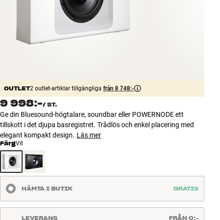
Tillbehör
INSPIRATION
MÄRKEN
NYHETER
OUTLET
2 outlet-artiklar tillgängliga
från 8 748:-
9 998:-
/
ST.
ERBJUDANDEN
Ge din Bluesound-högtalare, soundbar eller POWERNODE ett
tillskott i det djupa basregistret. Trådlös och enkel placering med
Hitta Butik
elegant kompakt design.
Läs mer
Kundtjänst
Färg
Vit
Logga in
Kundtjänst
Bygg med ljud
Företag
HÄMTA I BUTIK
GRATIS
LEVERANS
FRÅN 0:-