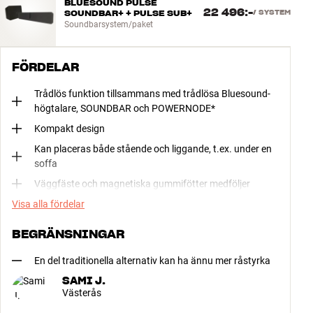
BLUESOUND PULSE
22 496:-
SOUNDBAR+ + PULSE SUB+
/
SYSTEM
Soundbarsystem/paket
FÖRDELAR
Trådlös funktion tillsammans med trådlösa Bluesound-
högtalare, SOUNDBAR och POWERNODE*
Kompakt design
Kan placeras både stående och liggande, t.ex. under en
soffa
Väggfäste och magnetiska gummifötter medföljer
Visa alla fördelar
BEGRÄNSNINGAR
En del traditionella alternativ kan ha ännu mer råstyrka
SAMI J.
Västerås