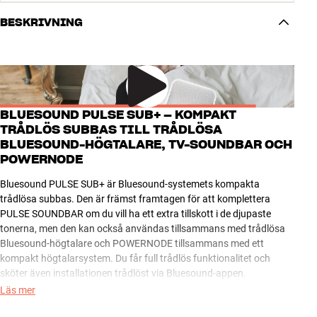
BESKRIVNING
BLUESOUND PULSE SUB+ – KOMPAKT
TRÅDLÖS SUBBAS TILL TRÅDLÖSA
BLUESOUND-HÖGTALARE, TV-SOUNDBAR OCH
POWERNODE
Bluesound PULSE SUB+ är Bluesound-systemets kompakta
trådlösa subbas. Den är främst framtagen för att komplettera
PULSE SOUNDBAR om du vill ha ett extra tillskott i de djupaste
tonerna, men den kan också användas tillsammans med trådlösa
Bluesound-högtalare och POWERNODE tillsammans med ett
kompakt högtalarsystem. Du får full trådlös funktionalitet och
sköter även installationen trådlöst via Bluesound-appen.
Läs mer
Bluesound PULSE SUB+ är ytterst kompakt för att vara en subbas,