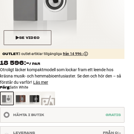
Tillbehör
INSPIRATION
MÄRKEN
SE VIDEO
NYHETER
OUTLET
3 outlet-artiklar tillgängliga
från 14 996:-
18 596:-
/
PAR
ERBJUDANDEN
Otroligt läcker kompaktmodell som lockar fram ett leende hos
kräsna musik- och hemmabioentusiaster. Se den och hör den – så
Hitta Butik
förstår du varför!
Läs mer
Kundtjänst
Färg
Satin White
Logga in
Kundtjänst
Bygg med ljud
Företag
HÄMTA I BUTIK
GRATIS
LEVERANS
FRÅN 0:-