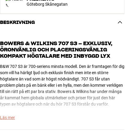
Göteborg Skånegatan
BESKRIVNING
BOWERS & WILKINS 707 S3 – EXKLUSIV,
ÖRONVÄNLIG OCH PLACERINGSVÄNLIG
KOMPAKT HÖGTALARE MED INBYGGD LYX
B&W 707 S3 är 700-seriens minsta modell. Den är framtagen för dig
som vill ha härligt ljud och exklusiv finish men inte en större
högtalare än vad som är högst nödvändigt. 707 S3 får utan
problem plats på en bänk eller i en hylla, men den kommer verkligen
till sin rätt på ett par bra stativ. Bowers & Wilkins har under många
år kammat hem globala utmärkelser och priser för just den här
typen av högtalare och när du hör 707 S3 förstår du varför.
Röster och instrument är detaljrika och ofärgade på ett sätt som
Läs mer
gör både akustisk och elektronisk musik till ett sant nöje att lyssna
på. 707 S3 är inte en högtalare för extrema techno- eller