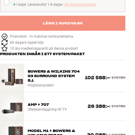
I lager. Leveranstid 1-4 dagar.
Se leveransmetoder
I lager. Leveranstid 1-4 dagar
LÄGG I KUNDVAGN
Prismatch - Vi matchar konkurrenterna
60 dagars öppet köp
10 års medlemsgaranti på denna produkt
PRODUKTEN INGÅR I ETT SYSTEM/PAKET
BOWERS & WILKINS 704
S3 SURROUND SYSTEM
102 588:-
/
SYSTEM
5.1
Högtalarsystem
AMP + 707
26 386:-
/
SYSTEM
Stereoanläggning till TV
MODEL M1 + BOWERS &
/
SYSTEM