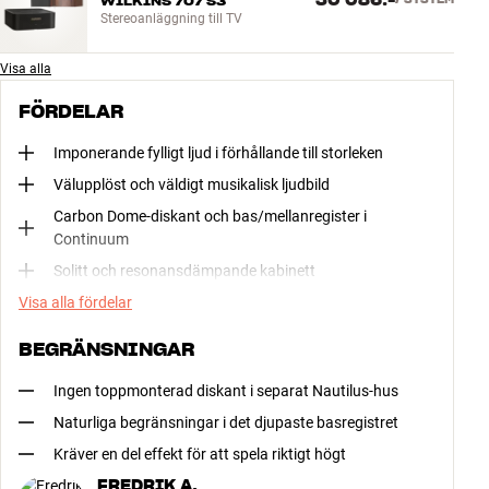
30 086:-
WILKINS 707 S3
Stereoanläggning till TV
Visa alla
FÖRDELAR
Imponerande fylligt ljud i förhållande till storleken
Välupplöst och väldigt musikalisk ljudbild
Carbon Dome-diskant och bas/mellanregister i
Continuum
Solitt och resonansdämpande kabinett
Visa alla fördelar
BEGRÄNSNINGAR
Ingen toppmonterad diskant i separat Nautilus-hus
Naturliga begränsningar i det djupaste basregistret
Kräver en del effekt för att spela riktigt högt
FREDRIK A.