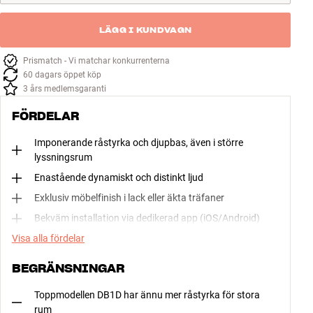
LÄGG I KUNDVAGN
Prismatch - Vi matchar konkurrenterna
60 dagars öppet köp
3 års medlemsgaranti
FÖRDELAR
Imponerande råstyrka och djupbas, även i större
lyssningsrum
Enastående dynamiskt och distinkt ljud
Exklusiv möbelfinish i lack eller äkta träfaner
Bekväm installation via dedikerad app (iOS/Android)
Visa alla fördelar
BEGRÄNSNINGAR
Toppmodellen DB1D har ännu mer råstyrka för stora
rum