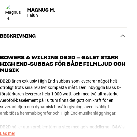
MAGNUS M.
Falun
BESKRIVNING
BOWERS & WILKINS DB2D – GALET STARK
HIGH END-SUBBAS FÖR BÅDE FILMLJUD OCH
MUSIK
DB2D är en exklusiv High End-subbas som levererar något helt
otroligt trots sina relativt kompakta mått. Den inbyggda klass D-
förstärkaren levererar hela 1 000 watt, och med två ultrastarka
Aerofoil-baselement på 10 tum finns det gott om kraft för en
suveränt djup och dynamisk basåtergivning, även i väldigt
ambitiösa hemmabiografer och High End-musikanläggningar.
DB2D håller utan problem jämna steg med golvmodellerna i B&W:s
egen kompromisslösa 800 Series Diamond. Här levererar den
Läs mer