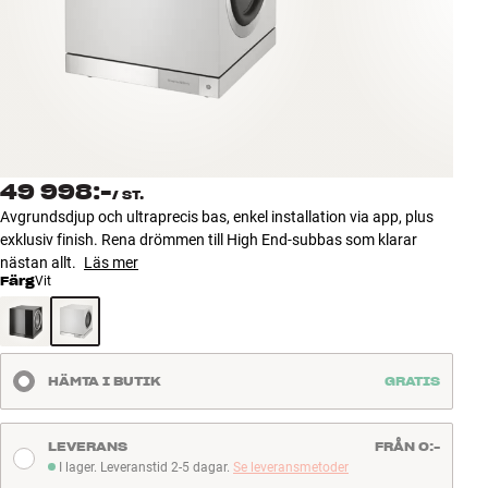
Tillbehör
INSPIRATION
MÄRKEN
NYHETER
49 998:-
/
ST.
Avgrundsdjup och ultraprecis bas, enkel installation via app, plus
ERBJUDANDEN
exklusiv finish. Rena drömmen till High End-subbas som klarar
nästan allt.
Läs mer
Färg
Vit
Hitta Butik
Kundtjänst
Logga in
Kundtjänst
HÄMTA I BUTIK
GRATIS
Bygg med ljud
Företag
LEVERANS
FRÅN 0:-
I lager. Leveranstid 2-5 dagar.
Se leveransmetoder
I lager. Leveranstid 2-5 dagar