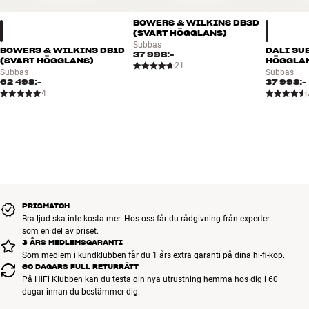
Bluetooth-baserad app.
BOWERS & WILKINS DB3D
(SVART HÖGGLANS)
I appen kan du knappa in delningsfrekvens, ljudstyrka och alla
Subbas
BOWERS & WILKINS DB1D
DALI SUB
andra värden som ska till för att alla komponenter i din anläggning
37 998:-
(SVART HÖGGLANS)
HÖGGLA
21
ska spela optimalt tillsammans. Du kan definiera och spara en
Subbas
Subbas
62 498:-
37 998:-
uppsättning användarinställningar för RCA- respektive XLR-
4
ingångar och optimera ljudåtergivningen för till exempel filmljud
och musik. Du skiftar mellan ingångarna via antingen
DBSubwoofer-appen eller 12 V-triggeranslutningen. Du får också
tillgång till den raffinerade digitala rumskorrektionen (Room EQ).
ROOM EQ STÄMMER AV LJUDET FÖR DITT LYSSNINGSRUM
Room EQ fungerar via mikrofonen i din smartphone/surfplatta
(iOS/vissa Android-modeller). Appen vägleder dig genom de
PRISMATCH
Bra ljud ska inte kosta mer. Hos oss får du rådgivning från experter
mätningar som behöver göras, sedan ställer den digitala
som en del av priset.
processorn i subbasen in frekvensområdet så att det passar ditt
3 ÅRS MEDLEMSGARANTI
lyssningsrum så bra som möjligt. Det här är en process som
Som medlem i kundklubben får du 1 års extra garanti på dina hi-fi-köp.
tidigare krävt både dator, specialprogramvara och separat
60 DAGARS FULL RETURRÄTT
mätmikrofon!
På HiFi Klubben kan du testa din nya utrustning hemma hos dig i 60
dagar innan du bestämmer dig.