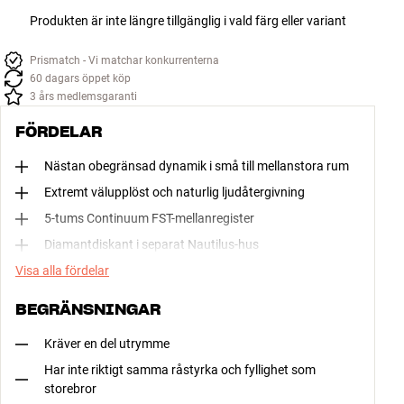
Produkten är inte längre tillgänglig i vald färg eller variant
Prismatch - Vi matchar konkurrenterna
60 dagars öppet köp
3 års medlemsgaranti
FÖRDELAR
Nästan obegränsad dynamik i små till mellanstora rum
Extremt välupplöst och naturlig ljudåtergivning
5-tums Continuum FST-mellanregister
Diamantdiskant i separat Nautilus-hus
Visa alla fördelar
BEGRÄNSNINGAR
Kräver en del utrymme
Har inte riktigt samma råstyrka och fyllighet som
storebror