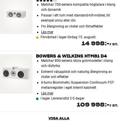
20
Matchar 700-seriens kompakta högtalare i klang
Tillbehör
och dynamik
Passar i ett rum med standard-hifi-möbler, till
INSPIRATION
exempel unnu eller clic
Fin återgivning av röster och filmeffekter
Läs mer
MÄRKEN
Förväntad i lager lördag 15. augusti.
14 998:-
/
ST.
NYHETER
BOWERS & WILKINS HTM81 D4
Matchar 800-seriens stora golvmodeller i klang
ERBJUDANDEN
och råstyrka
Extremt välupplöst och naturlig återgivning av
Hitta Butik
röster och effekter
6-tums Biomimetic Suspension Continuum FST-
Kundtjänst
mellanregister i eget internt kabinett
Logga in
Läs mer
Kundtjänst
I lager. Leveranstid 2-5 dagar
Bygg med ljud
109 998:-
/
ST.
Företag
VISA ALLA