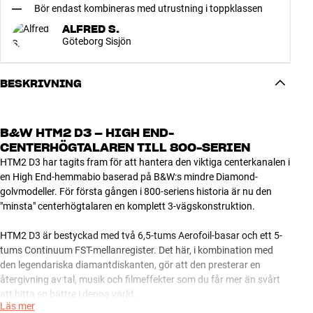
Bör endast kombineras med utrustning i toppklassen
ALFRED S.
Göteborg Sisjön
BESKRIVNING
B&W HTM2 D3 – HIGH END-
CENTERHÖGTALAREN TILL 800-SERIEN
HTM2 D3 har tagits fram för att hantera den viktiga centerkanalen i
en High End-hemmabio baserad på B&W:s mindre Diamond-
golvmodeller. För första gången i 800-seriens historia är nu den
"minsta" centerhögtalaren en komplett 3-vägskonstruktion.
HTM2 D3 är bestyckad med två 6,5-tums Aerofoil-basar och ett 5-
tums Continuum FST-mellanregister. Det här, i kombination med
den legendariska diamantdiskanten, gör att den presterar en
återgivning av tal, musik och filmeffekter som du får mer än svårt
att hitta en bättre i denna värld.
Läs mer