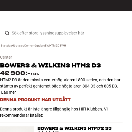
HiFi
MENY
HITTA BUTIK
LOGGA IN
KUNDVAGN
Högtalare
Hopp til innhold
Startsida
Högtalare
›
Centerhögtalare
›
BWHTM2D3WH
›
Skivspelare
Center
Hörlurar
BOWERS & WILKINS
HTM2 D3
42 900:-
/
ST.
Surround
HTM2 D3 är den minsta centerhögtalaren i 800-serien, och den har
stämts av perfekt gentemot både högtalaren 804 D3 och 805 D3.
Läs mer
TV
DENNA PRODUKT HAR UTGÅTT
System
Denna produkt är inte längre tillgänglig hos HiFi Klubben. Vi
rekommenderar istället:
Kablar
BOWERS & WILKINS HTM72 S3