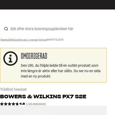
HiFi
MENY
HITTA BUTIK
LOGGA IN
KUNDVAGN
Högtalare
Hopp til innhold
Startsida
Hörlurar
›
On-ear / over-ear hörlurar
›
BWPX7S2EGR
›
Skivspelare
OMDIRIGERAD
Hörlurar
Den URL du följde ledde till en outlet-produkt som
Surround
inte längre är aktiv eller har sålts. Du ser nu en sida
med en ny produkt.
TV
Trådlöst headset
System
BOWERS & WILKINS
PX7 S2E
4.8
1106 recensioner
Kablar