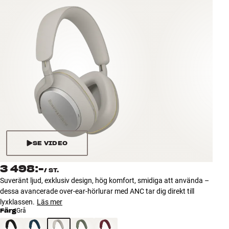
Tillbehör
INSPIRATION
MÄRKEN
NYHETER
ERBJUDANDEN
Hitta Butik
SE VIDEO
Kundtjänst
Logga in
3 498:-
/
ST.
Kundtjänst
Suveränt ljud, exklusiv design, hög komfort, smidiga att använda –
Bygg med ljud
dessa avancerade over-ear-hörlurar med ANC tar dig direkt till
Företag
lyxklassen.
Läs mer
Färg
Grå