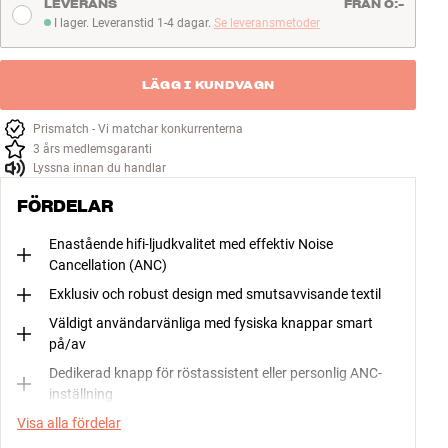
LEVERANS
FRÅN 0:-
I lager. Leveranstid 1-4 dagar.
Se leveransmetoder
I lager. Leveranstid 1-4 dagar
LÄGG I KUNDVAGN
Prismatch - Vi matchar konkurrenterna
3 års medlemsgaranti
Lyssna innan du handlar
FÖRDELAR
Enastående hifi-ljudkvalitet med effektiv Noise
Cancellation (ANC)
Exklusiv och robust design med smutsavvisande textil
Väldigt användarvänliga med fysiska knappar smart
på/av
Dedikerad knapp för röstassistent eller personlig ANC-
inställning
Visa alla fördelar