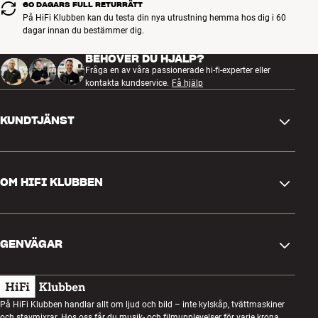
Om du vill spara ström kan du lyssna via minijack-kabeln som
60 DAGARS FULL RETURRÄTT
medföljer, eller via USB-C från datorn, vilket samtidigt laddar
På HiFi Klubben kan du testa din nya utrustning hemma hos dig i 60
dagar innan du bestämmer dig.
hörlurarna. Med USB-avspelning kan du även njuta av
okomprimerat digitalt ljud i full CD-kvalitet utan att behöva
BEHÖVER DU HJÄLP?
investera i en separat D/A-omvandlare, vilket är fallet med de flesta
Fråga en av våra passionerade hi-fi-experter eller
andra hörlurar.
kontakta kundservice.
Få hjälp
Mer från Bowers & Wilkins
KUNDTJÄNST
Kontakta oss
OM HIFI KLUBBEN
Frågor och svar
Retur och reklamation
Hitta butik
Ångra beställning
GENVÄGAR
Om oss
Leverans
Kundklubb
Presentkort
Köpvillkor
Lyssnarkväll
På HiFi Klubben handlar allt om ljud och bild – inte kylskåp, tvättmaskiner
Bygg med ljud
och stavmixrar. Hos oss får du musik- och filmupplevelser för varje krona.