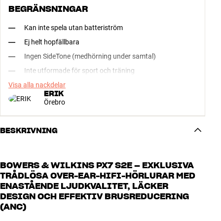
BEGRÄNSNINGAR
Kan inte spela utan batteriström
Ej helt hopfällbara
Ingen SideTone (medhörning under samtal)
Inte utformade för sport och träning
Visa alla nackdelar
ERIK
Örebro
BESKRIVNING
BOWERS & WILKINS PX7 S2E – EXKLUSIVA
TRÅDLÖSA OVER-EAR-HIFI-HÖRLURAR MED
ENASTÅENDE LJUDKVALITET, LÄCKER
DESIGN OCH EFFEKTIV BRUSREDUCERING
(ANC)