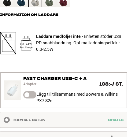
INFORMATION OM LADDARE
Laddare medföljer inte
- Enheten stöder USB
PD-snabbladdning. Optimal laddningseffekt:
0.3 - 2.5W,
Fast Charge
0.3-2.5W
FAST CHARGER USB-C + A
198:-
/
ST.
Adapter
Lägg till tillsammans med Bowers & Wilkins
PX7 S2e
HÄMTA I BUTIK
GRATIS