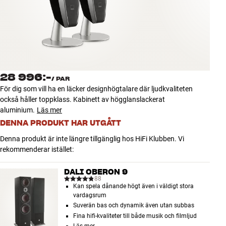
Tillbehör
INSPIRATION
MÄRKEN
28 996:-
/
PAR
NYHETER
För dig som vill ha en läcker designhögtalare där ljudkvaliteten
också håller toppklass. Kabinett av högglanslackerat
ERBJUDANDEN
aluminium.
Läs mer
DENNA PRODUKT HAR UTGÅTT
Hitta Butik
Denna produkt är inte längre tillgänglig hos HiFi Klubben. Vi
Kundtjänst
rekommenderar istället:
Logga in
Kundtjänst
DALI OBERON 9
Bygg med ljud
88
Kan spela dånande högt även i väldigt stora
Företag
vardagsrum
Suverän bas och dynamik även utan subbas
Fina hifi-kvaliteter till både musik och filmljud