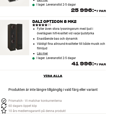
Läs mer
I lager. Leveranstid 2-5 dagar
25 996:-
/
PAR
DALI OPTICON 8 MK2
39
Fyller även stora lyssningsrum med ljud i
överlägsen hifi-kvalitet vid varje ljudstyrka
Enastående bas och dynamik
Väldigt fina allround-kvaliteter till både musik och
filmljud
Läs mer
I lager. Leveranstid 2-5 dagar
41 996:-
/
PAR
VISA ALLA
Produkten är inte längre tillgänglig i vald färg eller variant
Prismatch - Vi matchar konkurrenterna
60 dagars öppet köp
10 års medlemsgaranti på denna produkt