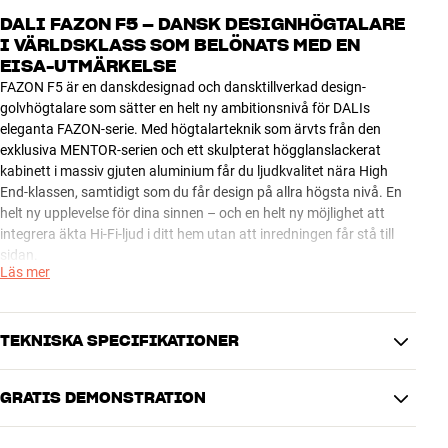
DALI FAZON F5 – DANSK DESIGNHÖGTALARE
I VÄRLDSKLASS SOM BELÖNATS MED EN
EISA-UTMÄRKELSE
FAZON F5 är en danskdesignad och dansktillverkad design-
golvhögtalare som sätter en helt ny ambitionsnivå för DALIs
eleganta FAZON-serie. Med högtalarteknik som ärvts från den
exklusiva MENTOR-serien och ett skulpterat högglanslackerat
kabinett i massiv gjuten aluminium får du ljudkvalitet nära High
End-klassen, samtidigt som du får design på allra högsta nivå. En
helt ny upplevelse för dina sinnen – och en helt ny möjlighet att
integrera äkta Hi-Fi-ljud i ditt hem utan att inredningen får stå till
sidan.
Läs mer
FAZON F5 står i en helt egen klass i den här produktkategorin, både
när det gäller design och ljudkvalitet. Därför har den också kammat
hem det eftertraktade och prestigefyllda EISA-priset för ”European
TEKNISKA SPECIFIKATIONER
Audio Design 2011–2012”. Se juryns motivering här:
GRATIS DEMONSTRATION
European Audio Design 2011-2012 – DALI FAZON F5
DIMENSIONER OCH DESIGN
Färg
Svart
Många möjligheter att kombinera FAZON för musik och hemmabio