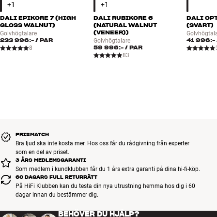
så sätt mer ”clarity” – därav namnet. Samtidigt reduceras stående
DALI EPIKORE 7 (HIGH
DALI RUBIKORE 6
DALI OP
resonans (förvrängning på själva membranet). Och allt detta sker
GLOSS WALNUT)
(NATURAL WALNUT
(SVART)
utan att lägga till ett enda gram extra i vikt.
(VENEER))
Golvhögtalare
Golvhögtal
233 996:-
/ PAR
41 996:-
Golvhögtalare
59 996:-
/ PAR
8
De nya membranen är ett litet men viktigt steg i DALIs Low-Loss-
83
princip som går igen i alla deras högtalare. De kraftiga
baselementen kan utan problem återge de mest våldsamma
urladdningarna i musiken ända upp till förstärkarens yttersta
gräns, samtidigt som de också kan reagera på de allra svagaste
signalerna utan att ändra karaktär. En RUBIKORE-högtalare
behöver inte ”sparkas igång” som många andra högtalare –
musiken flyter lätt och obesvärat, och den eftertraktade
tredimensionella ljudbilden framträder tydligt även om du bara
PRISMATCH
spelar lugn bakgrundsmusik.
Bra ljud ska inte kosta mer. Hos oss får du rådgivning från experter
som en del av priset.
3 ÅRS MEDLEMSGARANTI
TVÅ DISKANTER I EN PERFEKT PARKOMBINATION
Som medlem i kundklubben får du 1 års extra garanti på dina hi-fi-köp.
60 DAGARS FULL RETURRÄTT
Hybrid-diskanten kombinerar fördelarna med dome- och planar-
På HiFi Klubben kan du testa din nya utrustning hemma hos dig i 60
magnetostat-principen så att du får både tålighet, stor horisontell
dagar innan du bestämmer dig.
spridning och en silkeslen och otroligt luftig diskantåtergivning som
till och med kan mäta sig med de bästa
BEHÖVER DU HJÄLP?