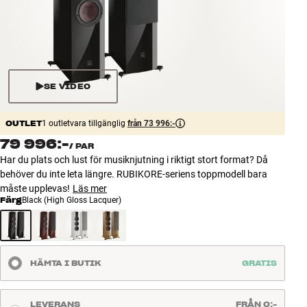
Tillbehör
INSPIRATION
MÄRKEN
SE VIDEO
NYHETER
OUTLET
1 outletvara tillgänglig
från 73 996:-
79 996:-
/
PAR
ERBJUDANDEN
Har du plats och lust för musiknjutning i riktigt stort format? Då
behöver du inte leta längre. RUBIKORE-seriens toppmodell bara
Hitta Butik
måste upplevas!
Läs mer
Kundtjänst
Färg
Black (High Gloss Lacquer)
Logga in
Kundtjänst
Bygg med ljud
Företag
HÄMTA I BUTIK
GRATIS
LEVERANS
FRÅN 0:-