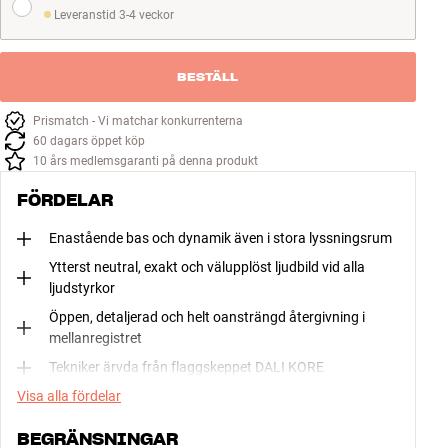
Leveranstid 3-4 veckor
Leveranstid 3-4 veckor
BESTÄLL
Prismatch - Vi matchar konkurrenterna
60 dagars öppet köp
10 års medlemsgaranti på denna produkt
FÖRDELAR
Enastående bas och dynamik även i stora lyssningsrum
Ytterst neutral, exakt och välupplöst ljudbild vid alla
ljudstyrkor
Öppen, detaljerad och helt oansträngd återgivning i
mellanregistret
Tekniker ärvda från flaggskeppet DALI KORE
Visa alla fördelar
BEGRÄNSNINGAR