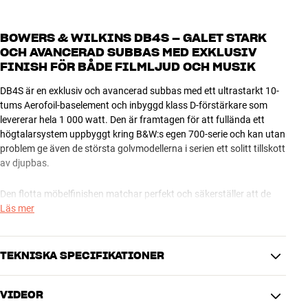
BOWERS & WILKINS DB4S – GALET STARK
OCH AVANCERAD SUBBAS MED EXKLUSIV
FINISH FÖR BÅDE FILMLJUD OCH MUSIK
DB4S är en exklusiv och avancerad subbas med ett ultrastarkt 10-
tums Aerofoil-baselement och inbyggd klass D-förstärkare som
levererar hela 1 000 watt. Den är framtagen för att fullända ett
högtalarsystem uppbyggt kring B&W:s egen 700-serie och kan utan
problem ge även de största golvmodellerna i serien ett solitt tillskott
av djupbas.
Den flotta möbelfinishen matchar perfekt och säkerställer att de
visuella aspekterna håller absolut världsklass, oavsett vilken
Läs mer
kombination du väljer. Naturligtvis kan du också använda DB4S
tillsammans med andra B&W-högtalare och högkvalitativa system
från andra tillverkare.
TEKNISKA SPECIFIKATIONER
Merparten av de tekniska lösningarna i DB4S är identiska med dem
VIDEOR
du hittar i B&W:s High End-DBD-serie. Den största skillnaden är att
ANSLUTNINGAR