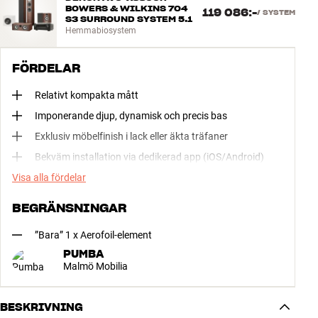
BOWERS & WILKINS 704
119 086:-
/
SYSTEM
S3 SURROUND SYSTEM 5.1
Hemmabiosystem
FÖRDELAR
Relativt kompakta mått
Imponerande djup, dynamisk och precis bas
Exklusiv möbelfinish i lack eller äkta träfaner
Bekväm installation via dedikerad app (iOS/Android)
Visa alla fördelar
BEGRÄNSNINGAR
”Bara” 1 x Aerofoil-element
PUMBA
Malmö Mobilia
BESKRIVNING