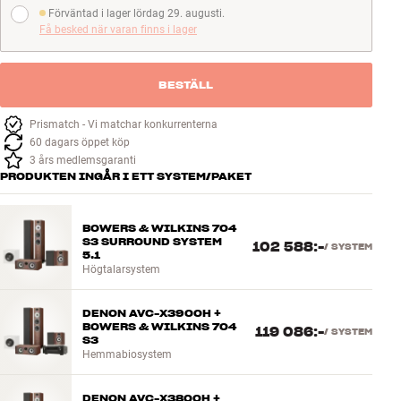
Förväntad i lager lördag 29. augusti.
Förväntad i lager lördag 29. augusti.
Få besked när varan finns i lager
BESTÄLL
Prismatch - Vi matchar konkurrenterna
60 dagars öppet köp
3 års medlemsgaranti
PRODUKTEN INGÅR I ETT SYSTEM/PAKET
BOWERS & WILKINS 704
S3 SURROUND SYSTEM
102 588:-
/
SYSTEM
5.1
Högtalarsystem
DENON AVC-X3900H +
BOWERS & WILKINS 704
119 086:-
/
SYSTEM
S3
Hemmabiosystem
DENON AVC-X3800H +