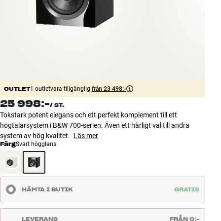
Tillbehör
INSPIRATION
MÄRKEN
NYHETER
OUTLET
1 outletvara tillgänglig
från 23 498:-
25 998:-
/
ST.
ERBJUDANDEN
Tokstark potent elegans och ett perfekt komplement till ett
högtalarsystem i B&W 700-serien. Även ett härligt val till andra
Hitta Butik
system av hög kvalitet.
Läs mer
Kundtjänst
Färg
Svart högglans
Logga in
Kundtjänst
Bygg med ljud
Företag
HÄMTA I BUTIK
GRATIS
LEVERANS
FRÅN 0:-