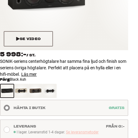
Tillbehör
INSPIRATION
MÄRKEN
SE VIDEO
NYHETER
5 998:-
/
ST.
SONIK-seriens centerhögtalare har samma fina ljud och finish som
ERBJUDANDEN
seriens övriga högtalare. Perfekt att placera på en hylla eller i en
hifi-möbel.
Läs mer
Färg
Black Ash
Hitta Butik
Kundtjänst
Logga in
Kundtjänst
HÄMTA I BUTIK
GRATIS
Bygg med ljud
Företag
LEVERANS
FRÅN 0:-
I lager. Leveranstid 1-4 dagar.
Se leveransmetoder
I lager. Leveranstid 1-4 dagar