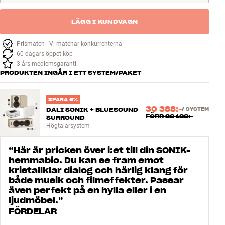
LÄGG I KUNDVAGN
Prismatch - Vi matchar konkurrenterna
60 dagars öppet köp
3 års medlemsgaranti
PRODUKTEN INGÅR I ETT SYSTEM/PAKET
SPARA 6%
30 388:-
DALI SONIK + BLUESOUND
/
SYSTEM
FÖRR
32 188:-
SURROUND
Högtalarsystem
“
Här är pricken över i:et till din SONIK-
hemmabio. Du kan se fram emot
kristallklar dialog och härlig klang för
både musik och filmeffekter. Passar
även perfekt på en hylla eller i en
ljudmöbel.
”
FÖRDELAR