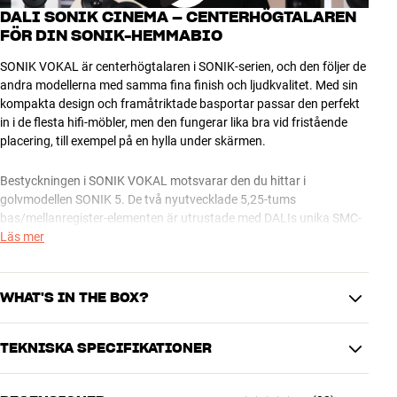
DALI SONIK CINEMA – CENTERHÖGTALAREN
FÖR DIN SONIK-HEMMABIO
SONIK VOKAL är centerhögtalaren i SONIK-serien, och den följer de
andra modellerna med samma fina finish och ljudkvalitet. Med sin
kompakta design och framåtriktade basportar passar den perfekt
in i de flesta hifi-möbler, men den fungerar lika bra vid fristående
placering, till exempel på en hylla under skärmen.
Bestyckningen i SONIK VOKAL motsvarar den du hittar i
golvmodellen SONIK 5. De två nyutvecklade 5,25-tums
bas/mellanregister-elementen är utrustade med DALIs unika SMC-
magnetsystem och de unika Clarity Cone-membranen i träfiber som
Läs mer
tillsammans ger en kristallklar återgivning av röster, instrument och
filmeffekter vid varje ljudstyrka. Ultra-lättviktsdiskanten ser
samtidigt till att det finns gott om luft och detaljer i ljudet.
WHAT'S IN THE BOX?
Ljudet i SONIK VOKAL är naturligtvis matchat, så du får en fin
TEKNISKA SPECIFIKATIONER
sammanhängande ljudbild oavsett om du väljer ett kompakt eller
Frontskydd
tungt SONIK-system i frontkanalerna.
Gummitassar