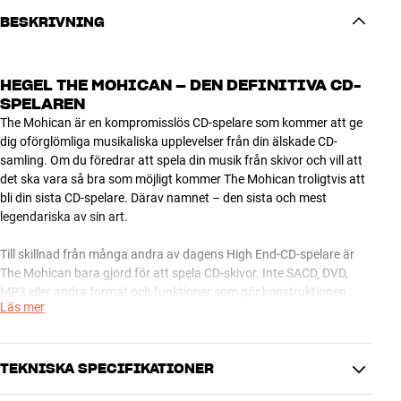
BESKRIVNING
HEGEL THE MOHICAN – DEN DEFINITIVA CD-
SPELAREN
The Mohican är en kompromisslös CD-spelare som kommer att ge
dig oförglömliga musikaliska upplevelser från din älskade CD-
samling. Om du föredrar att spela din musik från skivor och vill att
det ska vara så bra som möjligt kommer The Mohican troligtvis att
bli din sista CD-spelare. Därav namnet – den sista och mest
legendariska av sin art.
Till skillnad från många andra av dagens High End-CD-spelare är
The Mohican bara gjord för att spela CD-skivor. Inte SACD, DVD,
MP3 eller andra format och funktioner som gör konstruktionen
Läs mer
invecklad och i slutändan tappar från att återge det optimala CD-
ljudet. Här har Hegel lagt alla resurser på det här ändamålet, och
det kommer du att höra när det silkeslena, naturtrogna ljudet flödar
ur dina högtalare.
TEKNISKA SPECIFIKATIONER