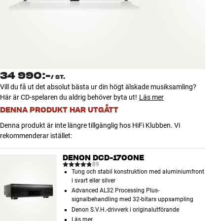
Tillbehör
INSPIRATION
MÄRKEN
34 990:-
/
ST.
NYHETER
Vill du få ut det absolut bästa ur din högt älskade musiksamling?
Här är CD-spelaren du aldrig behöver byta ut!
Läs mer
ERBJUDANDEN
DENNA PRODUKT HAR UTGÅTT
Denna produkt är inte längre tillgänglig hos HiFi Klubben. Vi
Hitta Butik
rekommenderar istället:
Kundtjänst
Logga in
DENON DCD-1700NE
Kundtjänst
89
Tung och stabil konstruktion med aluminiumfront
Bygg med ljud
i svart eller silver
Företag
Advanced AL32 Processing Plus-
signalbehandling med 32-bitars uppsampling
Denon S.V.H.-drivverk i originalutförande
Läs mer