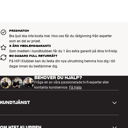
SoundEngine
en finstämd kammartrio eller Rammstein på full volym.
Linear Phase LineDriver
Hegels höga kvalitetsnivå bottnar i hög grad i traditionella dygder
Direct Master Clock
som tunga, vibrationsdämpande kabinett och enorma
SynchroDAC
strömförsörjningsresurser som håller även de mest krävande
Analogt ljud ut (L/R RCA, balanserade XLR)
PRISMATCH
högtalare i ett orubbligt järngrepp. Men utöver detta har Hegel
Signal/brus: -145 dB
Bra ljud ska inte kosta mer. Hos oss får du rådgivning från experter
utvecklat och använt en rad avancerade principer inom både
som en del av priset.
Förbrukning vid standby: <0,5 watt
analog och digital teknik som du kan läsa mer om på Hegels
3 ÅRS MEDLEMSGARANTI
hemsida .
Som medlem i kundklubben får du 1 års extra garanti på dina hi-fi-köp.
60 DAGARS FULL RETURRÄTT
På HiFi Klubben kan du testa din nya utrustning hemma hos dig i 60
Mer från Hegel
dagar innan du bestämmer dig.
BEHÖVER DU HJÄLP?
Fråga en av våra passionerade hi-fi-experter eller
kontakta kundservice.
Få hjälp
KUNDTJÄNST
Kontakta oss
OM HIFI KLUBBEN