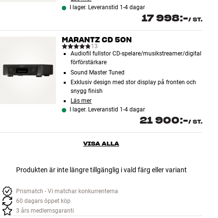
I lager. Leveranstid 1-4 dagar
17 998:-
/
ST.
MARANTZ CD 50N
13
Audiofil fullstor CD-spelare/musikstreamer/digital
förförstärkare
Sound Master Tuned
Exklusiv design med stor display på fronten och
snygg finish
Läs mer
I lager. Leveranstid 1-4 dagar
21 900:-
/
ST.
VISA ALLA
Produkten är inte längre tillgänglig i vald färg eller variant
Prismatch - Vi matchar konkurrenterna
60 dagars öppet köp
3 års medlemsgaranti