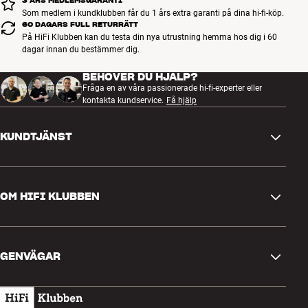
3 ÅRS MEDLEMSGARANTI
Som medlem i kundklubben får du 1 års extra garanti på dina hi-fi-köp.
60 DAGARS FULL RETURRÄTT
På HiFi Klubben kan du testa din nya utrustning hemma hos dig i 60
dagar innan du bestämmer dig.
BEHÖVER DU HJÄLP?
Fråga en av våra passionerade hi-fi-experter eller
kontakta kundservice.
Få hjälp
KUNDTJÄNST
Kontakta oss
OM HIFI KLUBBEN
Frågor och svar
Retur och reklamation
Hitta butik
Ångra beställning
GENVÄGAR
Om oss
Leverans
Kundklubb
Presentkort
Köpvillkor