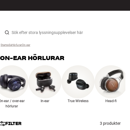
HiFi
MENY
HITTA BUTIK
LOGGA IN
KUNDVAGN
Högtalare
Hopp til innhold
Startsida
Hörlurar
›
On-ear
›
Skivspelare
ON-EAR HÖRLURAR
Hörlurar
Surround
TV
On-ear / over-ear
In-ear
True Wireless
Head-fi
System
hörlurar
Kablar
FILTER
3 produkter