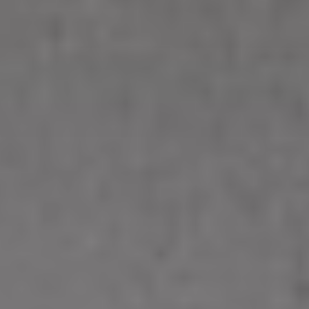
Tillbehör
INSPIRATION
MÄRKEN
NYHETER
ERBJUDANDEN
Hitta Butik
Kundtjänst
Logga in
Kundtjänst
Bygg med ljud
Företag