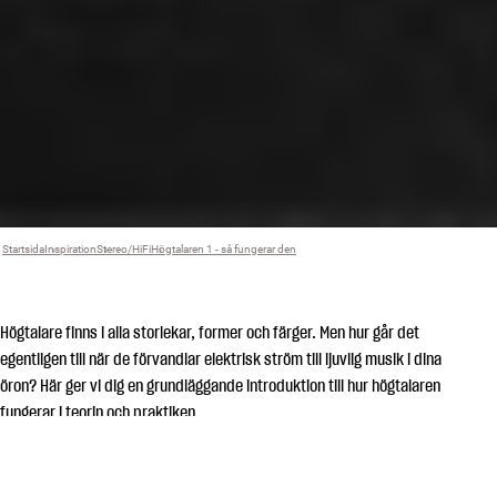
Startsida
Inspiration
›
Stereo/HiFi
›
Högtalaren 1 - så fungerar den
›
Högtalare finns i alla storlekar, former och färger. Men hur går det
egentligen till när de förvandlar elektrisk ström till ljuvlig musik i dina
öron? Här ger vi dig en grundläggande introduktion till hur högtalaren
fungerar i teorin och praktiken.
En högtalare är ett mekaniskt system, en så kallad dynamisk
omvandlare, som omvandlar elektrisk energi till ljudenergi